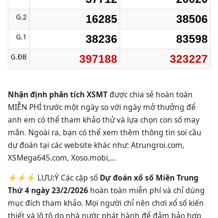
G.2
16285
38506
G.1
38236
83598
G.ĐB
397188
323227
Nhận định phân tích XSMT
được chia sẻ hoàn toàn
MIỄN PHÍ trước một ngày so với ngày mở thưởng để
anh em có thể tham khảo thử và lựa chọn con số may
mắn. Ngoài ra, bạn có thể xem thêm thông tin soi cầu
dự đoán tại các website khác như: Atrungroi.com,
XSMega645.com, Xoso.mobi,...
⚡⚡⚡ LƯU:Ý Các cặp số
Dự đoán xổ số Miền Trung
Thứ 4 ngày 23/2/2026
hoàn toàn miễn phí và chỉ dùng
mục đích tham khảo. Mọi người chỉ nên chơi xổ số kiến
thiết và lô tô do nhà nước phát hành để đảm bảo hợp