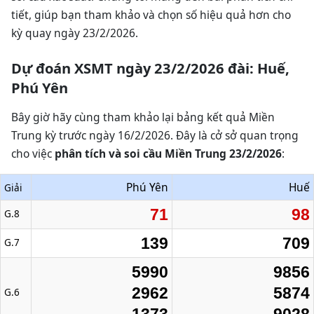
tiết, giúp bạn tham khảo và chọn số hiệu quả hơn cho
kỳ quay ngày 23/2/2026.
Dự đoán XSMT ngày 23/2/2026 đài: Huế,
Phú Yên
Bây giờ hãy cùng tham khảo lại bảng kết quả Miền
Trung kỳ trước ngày 16/2/2026. Đây là cở sở quan trọng
cho việc
phân tích và soi cầu Miền Trung 23/2/2026
:
Phú Yên
Huế
Giải
71
98
G.8
139
709
G.7
5990
9856
2962
5874
G.6
1373
9028