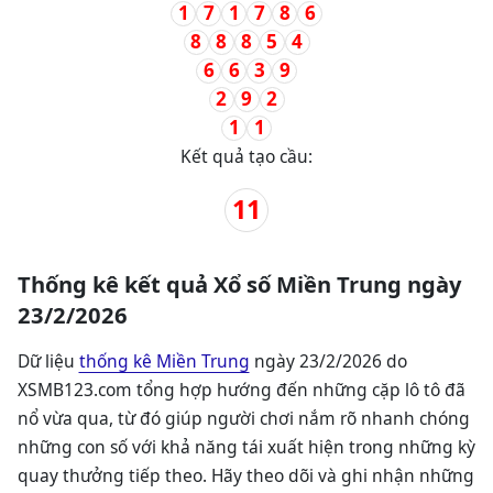
1
7
1
7
8
6
8
8
8
5
4
6
6
3
9
2
9
2
1
1
Kết quả tạo cầu:
11
Thống kê kết quả Xổ số Miền Trung ngày
23/2/2026
Dữ liệu
thống kê Miền Trung
ngày 23/2/2026 do
XSMB123.com tổng hợp hướng đến những cặp lô tô đã
nổ vừa qua, từ đó giúp người chơi nắm rõ nhanh chóng
những con số với khả năng tái xuất hiện trong những kỳ
quay thưởng tiếp theo. Hãy theo dõi và ghi nhận những