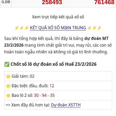
258493
761468
G.ĐB
Xem trực tiếp kết quả xổ số
⚡⚡⚡
KẾT QUẢ XỔ SỐ MIềN TRUNG
⚡⚡⚡
Sau khi tổng hợp kết quả, thì đây là bảng
dự đoán MT
23/2/2026
mang tính chất giải trí vui, may rủi, các con số
hoàn toàn ngẫu nhiên và không có giá trị lĩnh thưởng.
✅ Chốt số lô dự đoán xổ số Huế 23/2/2026
🌟 Giải tám:
02
🌟 Đặc biệt: đầu, đuôi:
12
🌟 Bao lô 2 số:
30 - 94 - 35
=> Xem đầy đủ hơn tại:
Dự đoán XSTTH