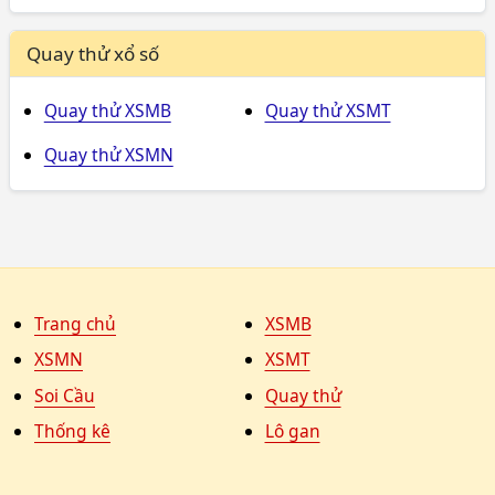
Quay thử xổ số
Quay thử XSMB
Quay thử XSMT
Quay thử XSMN
Trang chủ
XSMB
XSMN
XSMT
Soi Cầu
Quay thử
Thống kê
Lô gan