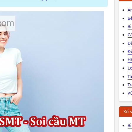
A
Bế
B
C
Đ
Đ
H
L
T
Tr
V
Xổ 
B