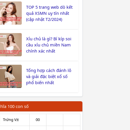
TOP 5 trang web dò kết
quả XSMN uy tín nhất
(cập nhật T2/2024)
Xỉu chủ là gì? Bí kíp soi
cầu xỉu chủ miền Nam
chính xác nhất
Tổng hợp cách đánh lô
và giải đặc biệt xổ số
phổ biến nhất
hĩa 100 con số
Trứng Vịt
00