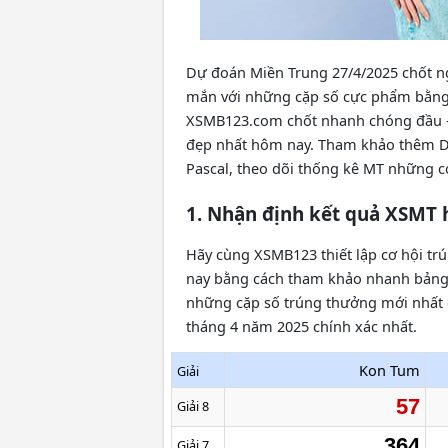
Dự đoán Miền Trung 27/4/2025 chốt ng
mắn với những cặp số cực phẩm bằng 
XSMB123.com chốt nhanh chóng đầu - đuôi
đẹp nhất hôm nay. Tham khảo thêm Dự
Pascal, theo dõi thống kê MT những c
1. Nhận định kết quả XSMT
Hãy cùng XSMB123 thiết lập cơ hội tr
nay bằng cách tham khảo nhanh bản
những cặp số trúng thưởng mới nhất 
tháng 4 năm 2025 chính xác nhất.
Kon Tum
Giải
57
Giải 8
364
Giải 7