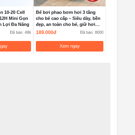
[TOP BÁN CHẠY] Khăn ướt
Vòng Lắc Eo Lò Xo Bọc Vải
cao cấp Topgia 80 tờ mềm mại,
Mềm – Dụng Cụ Tập Gym Yo
không cồn, không parabens
Tại Nhà Giảm Eo 1.5–2.5kg
dành cho mẹ và bé
29.000đ
129.000đ
Đã bán: 200000
Đã bán: 
Xem ngay
Xem ngay