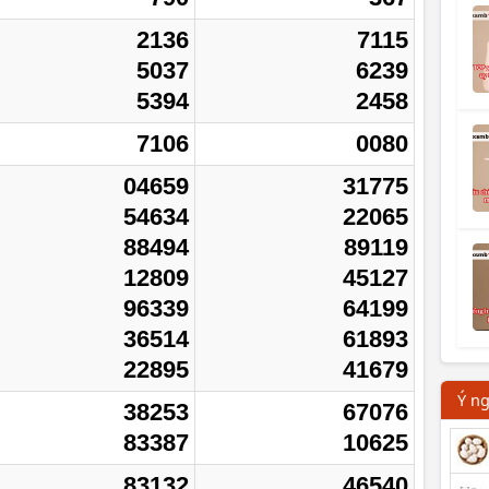
2136
7115
5037
6239
5394
2458
7106
0080
04659
31775
54634
22065
88494
89119
12809
45127
96339
64199
36514
61893
22895
41679
Ý ng
38253
67076
83387
10625
83132
46540