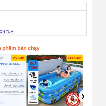
KON TUM
n phẩm bán chạy
64% Giảm
36% G
❯