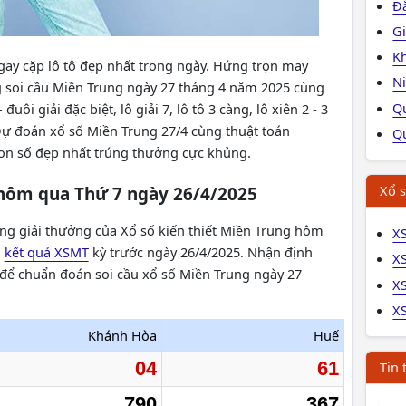
Đ
Gi
K
ay cặp lô tô đẹp nhất trong ngày. Hứng trọn may
N
soi cầu Miền Trung ngày 27 tháng 4 năm 2025 cùng
Q
 giải đặc biệt, lô giải 7, lô tô 3 càng, lô xiên 2 - 3
 đoán xổ số Miền Trung 27/4 cùng thuật toán
Q
on số đẹp nhất trúng thưởng cực khủng.
Xổ 
 hôm qua Thứ 7 ngày 26/4/2025
úng giải thưởng của Xổ số kiến thiết Miền Trung hôm
X
g
kết quả XSMT
kỳ trước ngày 26/4/2025. Nhận định
X
để chuẩn đoán soi cầu xổ số Miền Trung ngày 27
X
X
Khánh Hòa
Huế
04
61
Tin 
790
367