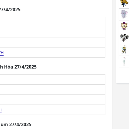
27/4/2025
TH
h Hòa 27/4/2025
H
Tum 27/4/2025