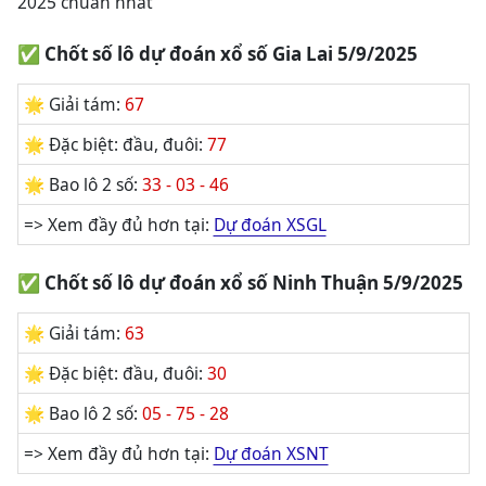
2025 chuẩn nhất
✅ Chốt số lô dự đoán xổ số Gia Lai 5/9/2025
🌟 Giải tám:
67
🌟 Đặc biệt: đầu, đuôi:
77
🌟 Bao lô 2 số:
33 - 03 - 46
=> Xem đầy đủ hơn tại:
Dự đoán XSGL
✅ Chốt số lô dự đoán xổ số Ninh Thuận 5/9/2025
🌟 Giải tám:
63
🌟 Đặc biệt: đầu, đuôi:
30
🌟 Bao lô 2 số:
05 - 75 - 28
=> Xem đầy đủ hơn tại:
Dự đoán XSNT