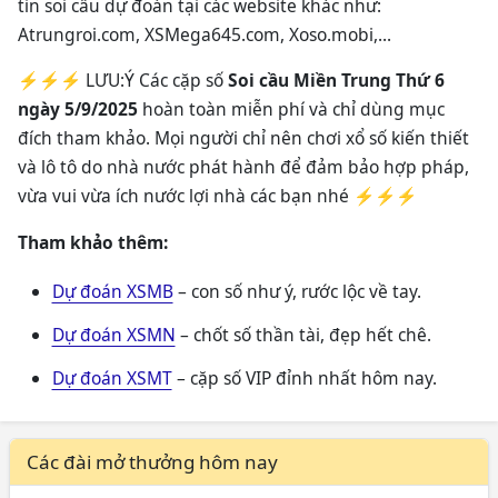
tin soi cầu dự đoán tại các website khác như:
Atrungroi.com, XSMega645.com, Xoso.mobi,...
⚡⚡⚡ LƯU:Ý Các cặp số
Soi cầu Miền Trung Thứ 6
ngày 5/9/2025
hoàn toàn miễn phí và chỉ dùng mục
đích tham khảo. Mọi người chỉ nên chơi xổ số kiến thiết
và lô tô do nhà nước phát hành để đảm bảo hợp pháp,
vừa vui vừa ích nước lợi nhà các bạn nhé ⚡⚡⚡
Tham khảo thêm:
Dự đoán XSMB
– con số như ý, rước lộc về tay.
Dự đoán XSMN
– chốt số thần tài, đẹp hết chê.
Dự đoán XSMT
– cặp số VIP đỉnh nhất hôm nay.
Các đài mở thưởng hôm nay