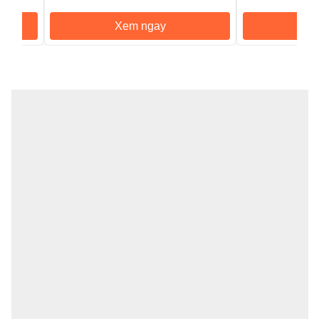
Xem ngay
X