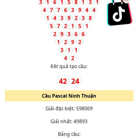
3
1
6
1
5
8
1
3
1
4
7
7
6
3
9
4
4
1
4
3
9
2
3
8
5
7
2
1
5
1
2
9
3
6
6
1
2
9
2
3
1
1
4
2
Kết quả tạo cầu:
42
24
Cầu Pascal Ninh Thuận
Giải đặc biệt:
598069
Giải nhất:
49893
Bảng cầu: