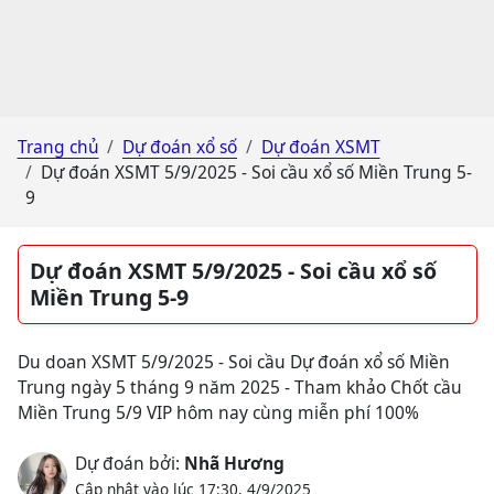
Trang chủ
Dự đoán xổ số
Dự đoán XSMT
Dự đoán XSMT 5/9/2025 - Soi cầu xổ số Miền Trung 5-
9
Dự đoán XSMT 5/9/2025 - Soi cầu xổ số
Miền Trung 5-9
Du doan XSMT 5/9/2025 - Soi cầu Dự đoán xổ số Miền
Trung ngày 5 tháng 9 năm 2025 - Tham khảo Chốt cầu
Miền Trung 5/9 VIP hôm nay cùng miễn phí 100%
Dự đoán bởi:
Nhã Hương
Cập nhật vào lúc 17:30, 4/9/2025