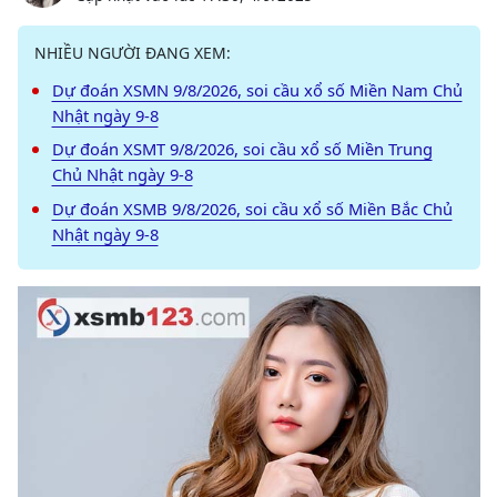
NHIỀU NGƯỜI ĐANG XEM:
Dự đoán XSMN 9/8/2026, soi cầu xổ số Miền Nam Chủ
Nhật ngày 9-8
Dự đoán XSMT 9/8/2026, soi cầu xổ số Miền Trung
Chủ Nhật ngày 9-8
Dự đoán XSMB 9/8/2026, soi cầu xổ số Miền Bắc Chủ
Nhật ngày 9-8