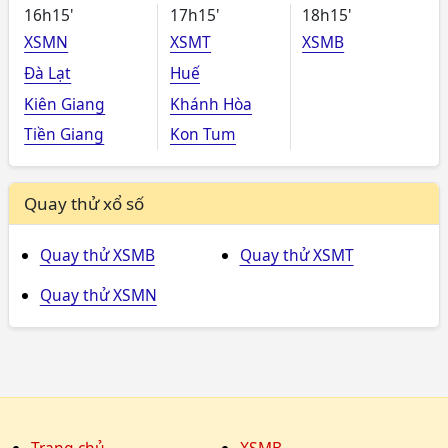
16h15'
17h15'
18h15'
XSMN
XSMT
XSMB
Đà Lạt
Huế
Kiên Giang
Khánh Hòa
Tiền Giang
Kon Tum
Quay thử xổ số
Quay thử XSMB
Quay thử XSMT
Quay thử XSMN
Trang chủ
XSMB