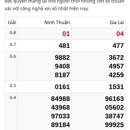
độc quyền mang lại cho người chơi những con số chuẩn
xác với công nghệ xịn xò nhất hiện nay.
Giải
Ninh Thuận
Gia Lai
G.8
01
04
G.7
481
477
G.6
9882
3672
9408
4957
8187
4259
G.5
0161
1531
G.4
84988
96163
43968
05602
97033
38747
89184
99925