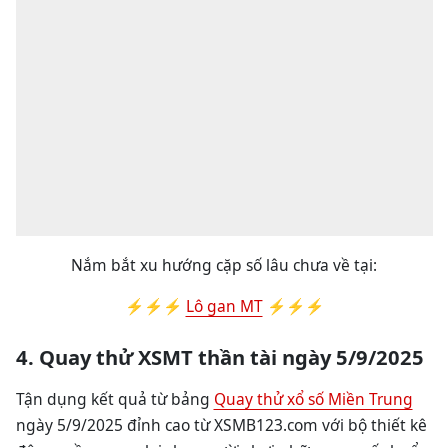
Nắm bắt xu hướng cặp số lâu chưa về tại:
⚡⚡⚡
Lô gan MT
⚡⚡⚡
4. Quay thử XSMT thần tài ngày 5/9/2025
Tận dụng kết quả từ bảng
Quay thử xổ số Miền Trung
ngày 5/9/2025 đỉnh cao từ XSMB123.com với bộ thiết kê