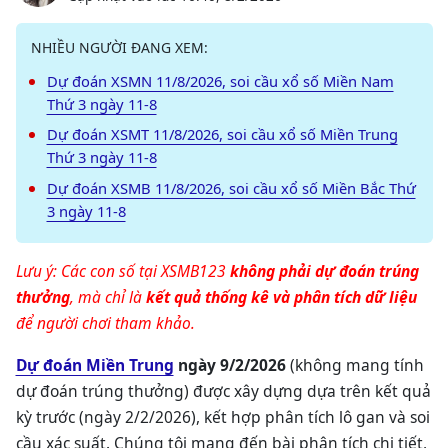
NHIỀU NGƯỜI ĐANG XEM:
Dự đoán XSMN 11/8/2026, soi cầu xổ số Miền Nam
Thứ 3 ngày 11-8
Dự đoán XSMT 11/8/2026, soi cầu xổ số Miền Trung
Thứ 3 ngày 11-8
Dự đoán XSMB 11/8/2026, soi cầu xổ số Miền Bắc Thứ
3 ngày 11-8
Lưu ý: Các con số tại XSMB123
không phải dự đoán trúng
thưởng
, mà chỉ là
kết quả thống kê và phân tích dữ liệu
để người chơi tham khảo.
Dự đoán Miền Trung
ngày 9/2/2026
(không mang tính
dự đoán trúng thưởng) được xây dựng dựa trên kết quả
kỳ trước (ngày 2/2/2026), kết hợp phân tích lô gan và soi
cầu xác suất. Chúng tôi mang đến bài phân tích chi tiết,