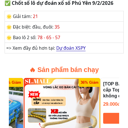
✅ Chốt số lô dự đoán xổ số Phú Yên 9/2/2026
🌟 Giải tám:
21
🌟 Đặc biệt: đầu, đuôi:
35
🌟 Bao lô 2 số:
78 - 65 - 57
=> Xem đầy đủ hơn tại:
Dự đoán XSPY
🔥 Sản phẩm bán chạy
3% Giảm
36% Giảm