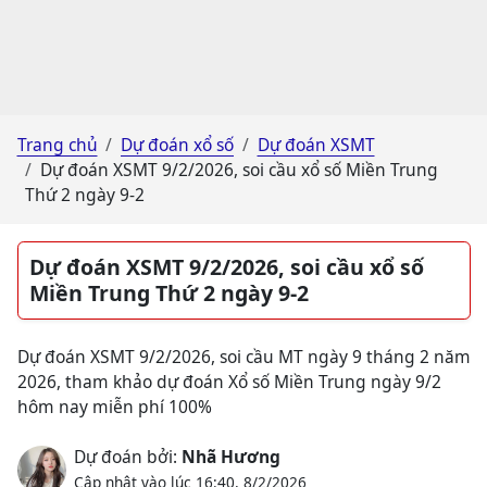
Trang chủ
Dự đoán xổ số
Dự đoán XSMT
Dự đoán XSMT 9/2/2026, soi cầu xổ số Miền Trung
Thứ 2 ngày 9-2
Dự đoán XSMT 9/2/2026, soi cầu xổ số
Miền Trung Thứ 2 ngày 9-2
Dự đoán XSMT 9/2/2026, soi cầu MT ngày 9 tháng 2 năm
2026, tham khảo dự đoán Xổ số Miền Trung ngày 9/2
hôm nay miễn phí 100%
Dự đoán bởi:
Nhã Hương
Cập nhật vào lúc 16:40, 8/2/2026