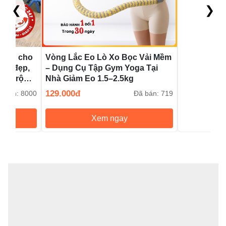
❮
❯
ng cho
Vòng Lắc Eo Lò Xo Bọc Vải Mềm
[TOP BÁN CH
n đẹp,
– Dụng Cụ Tập Gym Yoga Tại
cấp Topgia 80
u, rộng
Nhà Giảm Eo 1.5–2.5kg
không cồn, k
dành cho mẹ 
129.000đ
29.000đ
án: 8000
Đã bán: 719
Xem ngay
X