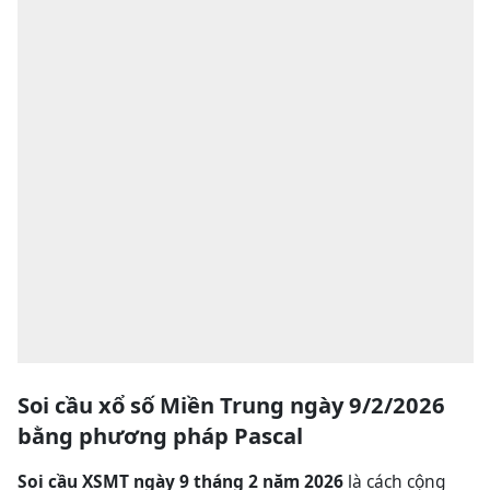
Soi cầu xổ số Miền Trung ngày 9/2/2026
bằng phương pháp Pascal
Soi cầu XSMT ngày 9 tháng 2 năm 2026
là cách cộng