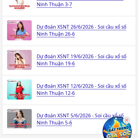
Ninh Thuận 3-7
Dự đoán XSNT 26/6/2026 - Soi cầu xổ số
Ninh Thuận 26-6
Dự đoán XSNT 19/6/2026 - Soi cầu xổ số
Ninh Thuận 19-6
Dự đoán XSNT 12/6/2026 - Soi cầu xổ số
Ninh Thuận 12-6
Dự đoán XSNT 5/6/2026 - Soi cầu xổ số
Ninh Thuận 5-6