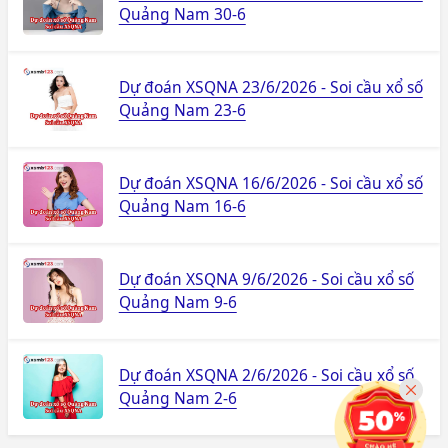
Quảng Nam 30-6
Dự đoán XSQNA 23/6/2026 - Soi cầu xổ số
Quảng Nam 23-6
Dự đoán XSQNA 16/6/2026 - Soi cầu xổ số
Quảng Nam 16-6
Dự đoán XSQNA 9/6/2026 - Soi cầu xổ số
Quảng Nam 9-6
Dự đoán XSQNA 2/6/2026 - Soi cầu xổ số
Quảng Nam 2-6