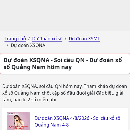
Trang chủ
Dự đoán xổ số
Dự đoán XSMT
Dự đoán XSQNA
Dự đoán XSQNA - Soi cầu QN - Dự đoán xổ
số Quảng Nam hôm nay
Dự đoán XSQNA, soi cầu QN hôm nay. Tham khảo dự đoán
xổ số Quảng Nam chốt cặp số đầu đuôi giải đặc biệt, giải
tám, bao lô 2 số miễn phí.
Dự đoán XSQNA 4/8/2026 - Soi cầu xổ số
Quảng Nam 4-8