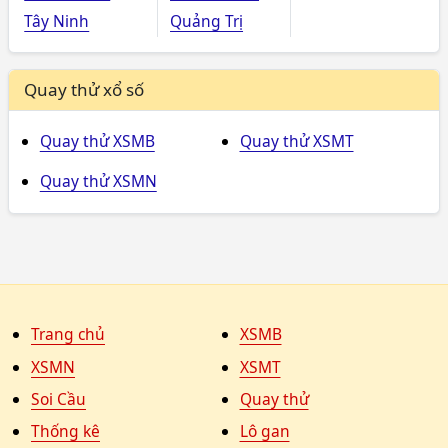
Tây Ninh
Quảng Trị
Quay thử xổ số
Quay thử XSMB
Quay thử XSMT
Quay thử XSMN
Trang chủ
XSMB
XSMN
XSMT
Soi Cầu
Quay thử
Thống kê
Lô gan