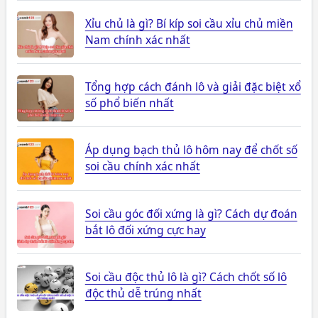
Xỉu chủ là gì? Bí kíp soi cầu xỉu chủ miền
Nam chính xác nhất
Tổng hợp cách đánh lô và giải đặc biệt xổ
số phổ biến nhất
Áp dụng bạch thủ lô hôm nay để chốt số
soi cầu chính xác nhất
Soi cầu góc đối xứng là gì? Cách dự đoán
bắt lô đối xứng cực hay
Soi cầu độc thủ lô là gì? Cách chốt số lô
độc thủ dễ trúng nhất