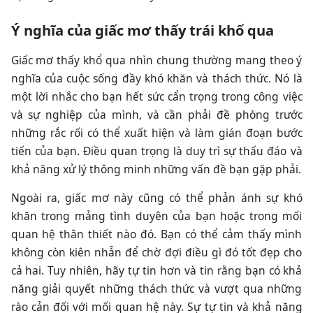
Ý nghĩa của giấc mơ thấy trái khổ qua
Giấc mơ thấy khổ qua nhìn chung thường mang theo ý
nghĩa của cuộc sống đầy khó khăn và thách thức. Nó là
một lời nhắc cho bạn hết sức cẩn trọng trong công việc
và sự nghiệp của mình, và cần phải đề phòng trước
những rắc rối có thể xuất hiện và làm gián đoạn bước
tiến của bạn. Điều quan trọng là duy trì sự thấu đáo và
khả năng xử lý thông minh những vấn đề bạn gặp phải.
Ngoài ra, giấc mơ này cũng có thể phản ánh sự khó
khăn trong mảng tình duyên của bạn hoặc trong mối
quan hệ thân thiết nào đó. Bạn có thể cảm thấy mình
không còn kiên nhẫn để chờ đợi điều gì đó tốt đẹp cho
cả hai. Tuy nhiên, hãy tự tin hơn và tin rằng bạn có khả
năng giải quyết những thách thức và vượt qua những
rào cản đối với mối quan hệ này. Sự tự tin và khả năng