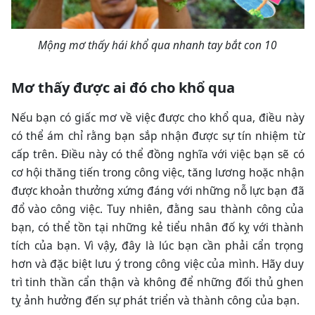
Mộng mơ thấy hái khổ qua nhanh tay bắt con 10
Mơ thấy được ai đó cho khổ qua
Nếu bạn có giấc mơ về việc được cho khổ qua, điều này
có thể ám chỉ rằng bạn sắp nhận được sự tín nhiệm từ
cấp trên. Điều này có thể đồng nghĩa với việc bạn sẽ có
cơ hội thăng tiến trong công việc, tăng lương hoặc nhận
được khoản thưởng xứng đáng với những nỗ lực bạn đã
đổ vào công việc. Tuy nhiên, đằng sau thành công của
bạn, có thể tồn tại những kẻ tiểu nhân đố kỵ với thành
tích của bạn. Vì vậy, đây là lúc bạn cần phải cẩn trọng
hơn và đặc biệt lưu ý trong công việc của mình. Hãy duy
trì tinh thần cẩn thận và không để những đối thủ ghen
tỵ ảnh hưởng đến sự phát triển và thành công của bạn.