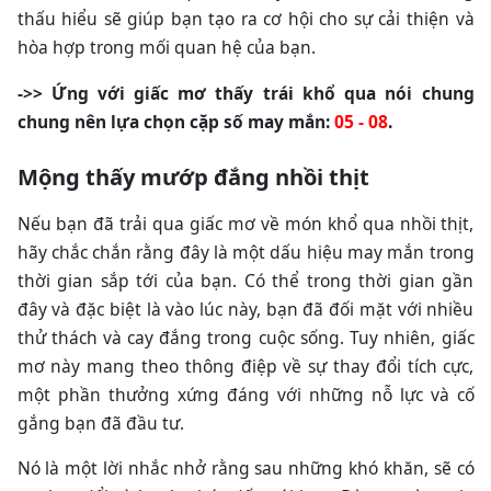
thấu hiểu sẽ giúp bạn tạo ra cơ hội cho sự cải thiện và
hòa hợp trong mối quan hệ của bạn.
->> Ứng với giấc mơ thấy trái khổ qua nói chung
chung nên lựa chọn cặp số may mắn:
05 - 08
.
Mộng thấy mướp đắng nhồi thịt
Nếu bạn đã trải qua giấc mơ về món khổ qua nhồi thịt,
hãy chắc chắn rằng đây là một dấu hiệu may mắn trong
thời gian sắp tới của bạn. Có thể trong thời gian gần
đây và đặc biệt là vào lúc này, bạn đã đối mặt với nhiều
thử thách và cay đắng trong cuộc sống. Tuy nhiên, giấc
mơ này mang theo thông điệp về sự thay đổi tích cực,
một phần thưởng xứng đáng với những nỗ lực và cố
gắng bạn đã đầu tư.
Nó là một lời nhắc nhở rằng sau những khó khăn, sẽ có