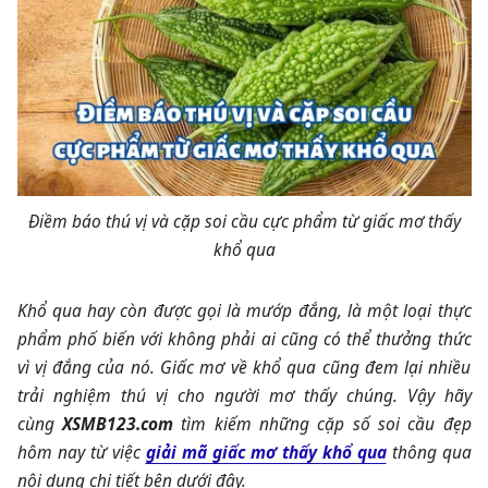
Điềm báo thú vị và cặp soi cầu cực phẩm từ giấc mơ thấy
khổ qua
Khổ qua hay còn được gọi là mướp đắng, là một loại thực
phẩm phố biến với không phải ai cũng có thể thưởng thức
vì vị đắng của nó. Giấc mơ về khổ qua cũng đem lại nhiều
trải nghiệm thú vị cho người mơ thấy chúng. Vậy hãy
cùng
XSMB123.com
tìm kiếm những cặp số soi cầu đẹp
hôm nay từ việc
giải mã giấc mơ thấy khổ qua
thông qua
nội dung chi tiết bên dưới đây.