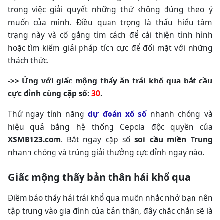
trong việc giải quyết những thứ không đúng theo ý
muốn của mình. Điều quan trọng là thấu hiểu tâm
trạng này và cố gắng tìm cách để cải thiện tình hình
hoặc tìm kiếm giải pháp tích cực để đối mặt với những
thách thức.
->> Ứng với giấc mộng thấy ăn trái khổ qua bắt cầu
cực đỉnh cùng cặp số:
30
.
Thử ngay tính năng
dự đoán xổ số
nhanh chóng và
hiệu quả bằng hệ thống Cepola độc quyền của
XSMB123.com
. Bắt ngay cặp số
soi cầu miền Trung
nhanh chóng và trúng giải thưởng cực đỉnh ngay nào.
Giấc mộng thấy bản thân hái khổ qua
Điềm báo thấy hái trái khổ qua muốn nhắc nhở bạn nên
tập trung vào gia đình của bản thân, đây chắc chắn sẽ là