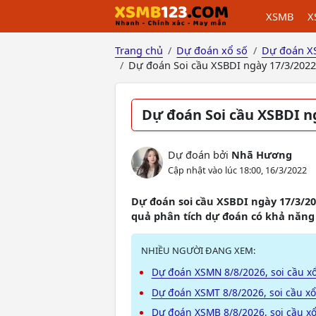
XSMB
X
Trang chủ
Dự đoán xổ số
Dự đoán X
Dự đoán Soi cầu XSBDI ngày 17/3/2022 
Dự đoán Soi cầu XSBDI ng
Dự đoán bởi
Nhã Hương
Cập nhật vào lúc 18:00, 16/3/2022
Dự đoán soi cầu XSBDI ngày 17/3/20
quả phân tích dự đoán có khả năng
NHIỀU NGƯỜI ĐANG XEM:
Dự đoán XSMN 8/8/2026, soi cầu x
Dự đoán XSMT 8/8/2026, soi cầu xổ
Dự đoán XSMB 8/8/2026, soi cầu xổ