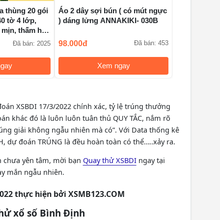
a thùng 20 gói
Áo 2 dây sợi bún ( có mút ngực
0 tờ 4 lớp,
) dáng lửng ANNAKIKI- 030B
 mịn, thấm hút
98.000đ
Đã bán: 453
Đã bán: 2025
Xem ngay
gay
n XSBDI 17/3/2022 chính xác, tỷ lệ trúng thưởng
oán khác đó là luôn luôn tuân thủ QUY TẮC, nắm rõ
rúng giải không ngẫu nhiên mà có”. Với Data thống kê
 dự đoán TRÚNG là đều hoàn toàn có thể…..xảy ra.
n chưa yên tâm, mời bạn
Quay thử XSBDI
ngay tại
y mắn ngẫu nhiên.
022 thực hiện bởi XSMB123.COM
hử xổ số Bình Định