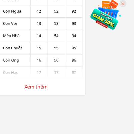
Con Ngựa
12
52
92
Con Voi
13
53
93
Mèo Nhà
14
54
94
Con Chuột
15
55
95
Con Ong
16
56
96
Con Hạc
17
57
97
Mèo Rừng
18
58
98
Xem thêm
Con Bướm
19
59
99
Con Rết
19
60
Cô Gái
21
61
Bồ Câu
22
62