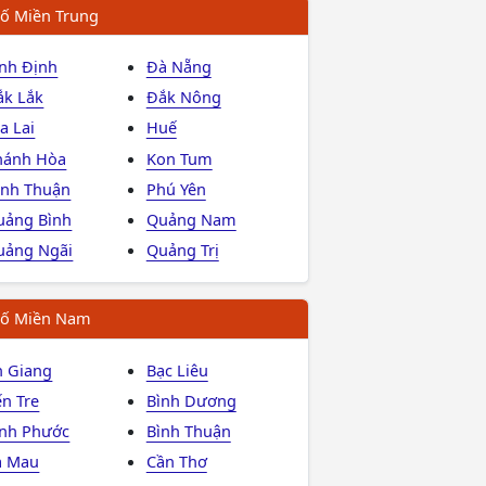
số Miền Trung
ình Định
Đà Nẵng
ắk Lắk
Đắk Nông
a Lai
Huế
hánh Hòa
Kon Tum
inh Thuận
Phú Yên
uảng Bình
Quảng Nam
uảng Ngãi
Quảng Trị
số Miền Nam
n Giang
Bạc Liêu
n Tre
Bình Dương
ình Phước
Bình Thuận
à Mau
Cần Thơ