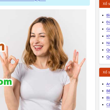
Xổ 
B
Đ
Gi
K
N
Q
Q
Xổ 
A
Bế
B
C