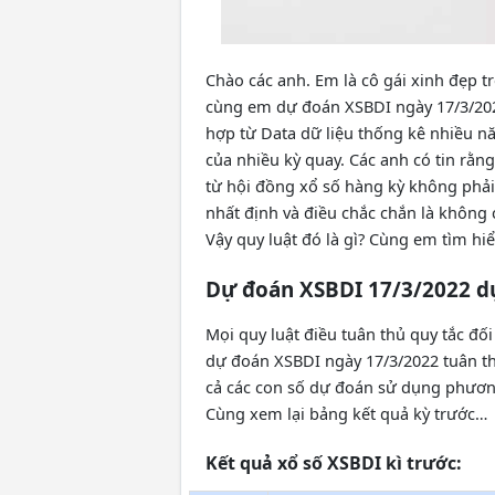
Chào các anh. Em là cô gái xinh đẹp 
cùng em dự đoán XSBDI ngày 17/3/202
hợp từ Data dữ liệu thống kê nhiều n
của nhiều kỳ quay. Các anh có tin rằ
từ hội đồng xổ số hàng kỳ không phải
nhất định và điều chắc chắn là không
Vậy quy luật đó là gì? Cùng em tìm h
Dự đoán XSBDI 17/3/2022 dự
Mọi quy luật điều tuân thủ quy tắc đối c
dự đoán XSBDI ngày 17/3/2022 tuân th
cả các con số dự đoán sử dụng phương
Cùng xem lại bảng kết quả kỳ trước…
Kết quả xổ số XSBDI kì trước: