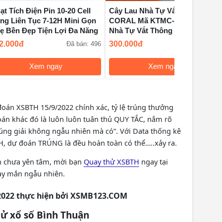
l
Cây Lau Nhà Tự Vắt KITIMOP
Váy hai dây bản to ôm 
ọn
CORAL Mã KTMC-01, Chổi Lau
dáng ngắn body không 
ăng
Nhà Tự Vắt Thông Minh Xoay
không quần, đầm kiểu 
360 Độ, 2 Bông Lau
đen nâu sáng da đi tiệc 
300.000đ
100.000đ
 496
Đã bán: 541
Đã
HP37
Xem ngay
Xem ngay
n XSBTH 15/9/2022 chính xác, tỷ lệ trúng thưởng
oán khác đó là luôn luôn tuân thủ QUY TẮC, nắm rõ
rúng giải không ngẫu nhiên mà có”. Với Data thống kê
 dự đoán TRÚNG là đều hoàn toàn có thể…..xảy ra.
n chưa yên tâm, mời bạn
Quay thử XSBTH
ngay tại
y mắn ngẫu nhiên.
2022 thực hiện bởi XSMB123.COM
ử xổ số Bình Thuận