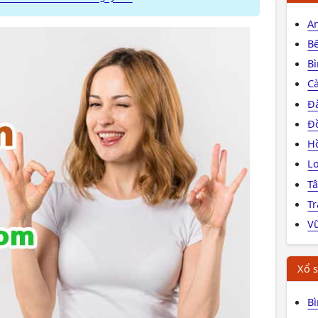
A
Bế
B
C
Đ
Đ
H
L
T
Tr
V
Xổ 
B