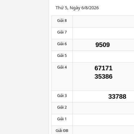
Thứ 5, Ngày 6/8/2026
Giải 8
Giải 7
Giải 6
9509
Giải 5
Giải 4
67171
35386
Giải 3
33788
Giải 2
Giải 1
Giải ĐB