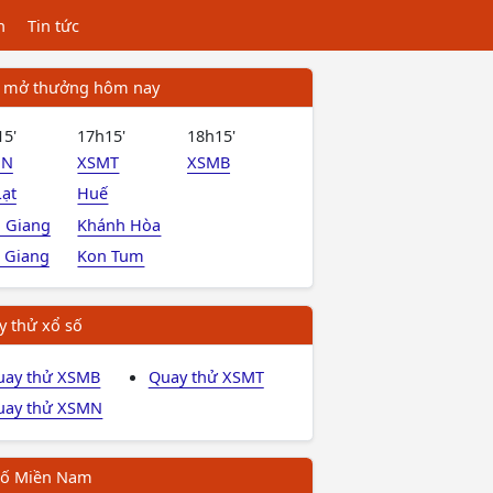
n
Tin tức
h mở thưởng hôm nay
15'
17h15'
18h15'
MN
XSMT
XSMB
Lạt
Huế
n Giang
Khánh Hòa
n Giang
Kon Tum
y thử xổ số
uay thử XSMB
Quay thử XSMT
uay thử XSMN
số Miền Nam