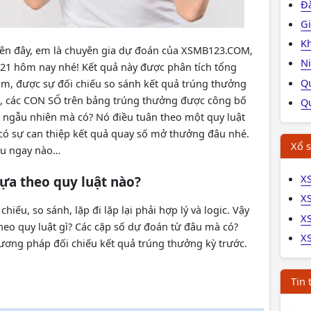
Đ
Gi
K
trên đây, em là chuyên gia dự đoán của XSMB123.COM,
N
1 hôm nay nhé! Kết quả này được phân tích tổng
Q
ăm, được sự đối chiếu so sánh kết quả trúng thưởng
ng, các CON SỐ trên bảng trúng thưởng được công bố
Q
 ngẫu nhiên mà có? Nó điều tuân theo một quy luật
 có sự can thiệp kết quả quay số mở thưởng đâu nhé.
Xổ 
iểu ngay nào…
X
ựa theo quy luật nào?
X
hiếu, so sánh, lặp đi lặp lại phải hợp lý và logic. Vậy
X
eo quy luật gì? Các cặp số dự đoán từ đâu mà có?
X
ương pháp đối chiếu kết quả trúng thưởng kỳ trước.
Tin 