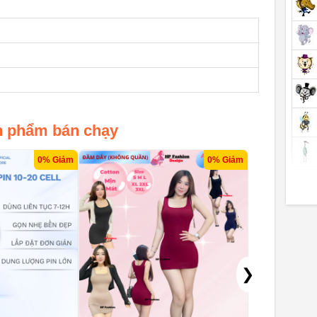
n phẩm bán chạy
0% Giảm
0% Giảm
❯