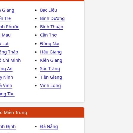
n Giang
Bạc Liêu
n Tre
Bình Dương
ình Phước
Bình Thuận
à Mau
Cần Thơ
à Lạt
Đồng Nai
ồng Tháp
Hậu Giang
ồ Chí Minh
Kiên Giang
ong An
Sóc Trăng
ây Ninh
Tiền Giang
à Vinh
Vĩnh Long
ũng Tàu
số Miền Trung
ình Định
Đà Nẵng