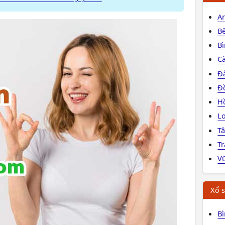
A
Bế
B
C
Đ
Đ
H
L
T
Tr
V
Xổ 
B