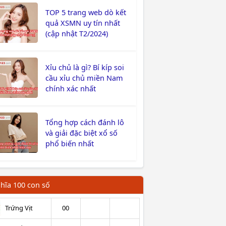
TOP 5 trang web dò kết
quả XSMN uy tín nhất
(cập nhật T2/2024)
Xỉu chủ là gì? Bí kíp soi
cầu xỉu chủ miền Nam
chính xác nhất
Tổng hợp cách đánh lô
và giải đặc biệt xổ số
phổ biến nhất
hĩa 100 con số
Trứng Vịt
00