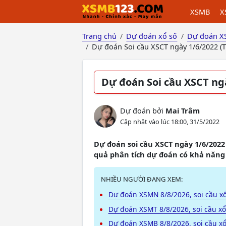
XSMB
X
Trang chủ
Dự đoán xổ số
Dự đoán 
Dự đoán Soi cầu XSCT ngày 1/6/2022 (T
Dự đoán Soi cầu XSCT ngà
Dự đoán bởi
Mai Trâm
Cập nhật vào lúc 18:00, 31/5/2022
Dự đoán soi cầu XSCT ngày 1/6/2022
quả phân tích dự đoán có khả năng
NHIỀU NGƯỜI ĐANG XEM:
Dự đoán XSMN 8/8/2026, soi cầu x
Dự đoán XSMT 8/8/2026, soi cầu xổ
Dự đoán XSMB 8/8/2026, soi cầu xổ