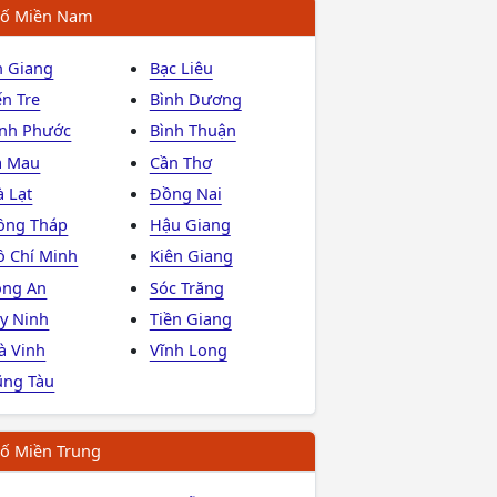
số Miền Nam
n Giang
Bạc Liêu
n Tre
Bình Dương
ình Phước
Bình Thuận
à Mau
Cần Thơ
à Lạt
Đồng Nai
ồng Tháp
Hậu Giang
ồ Chí Minh
Kiên Giang
ong An
Sóc Trăng
ây Ninh
Tiền Giang
à Vinh
Vĩnh Long
ũng Tàu
số Miền Trung