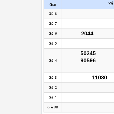
Xổ
Giải
Giải 8
Giải 7
2044
Giải 6
Giải 5
50245
90596
Giải 4
11030
Giải 3
Giải 2
Giải 1
Giải ĐB