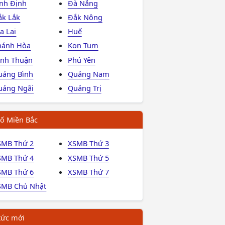
ình Định
Đà Nẵng
ắk Lắk
Đắk Nông
a Lai
Huế
hánh Hòa
Kon Tum
inh Thuận
Phú Yên
uảng Bình
Quảng Nam
uảng Ngãi
Quảng Trị
số Miền Bắc
SMB Thứ 2
XSMB Thứ 3
SMB Thứ 4
XSMB Thứ 5
SMB Thứ 6
XSMB Thứ 7
SMB Chủ Nhật
tức mới