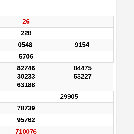
26
228
0548
9154
5706
82746
84475
30233
63227
63188
29905
78739
95762
710076