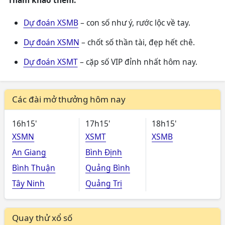
Tham khảo thêm:
Dự đoán XSMB
– con số như ý, rước lộc về tay.
Dự đoán XSMN
– chốt số thần tài, đẹp hết chê.
Dự đoán XSMT
– cặp số VIP đỉnh nhất hôm nay.
Các đài mở thưởng hôm nay
16h15'
17h15'
18h15'
XSMN
XSMT
XSMB
An Giang
Bình Định
Bình Thuận
Quảng Bình
Tây Ninh
Quảng Trị
Quay thử xổ số