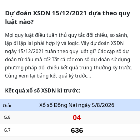
Dự đoán XSDN 15/12/2021 dựa theo quy
luật nào?
Mọi quy luật điều tuân thủ quy tắc đối chiếu, so sánh,
lặp đi lặp lại phải hợp lý và logic. Vậy dự đoán XSDN
ngày 15/12/2021 tuân theo quy luật gì? Các cặp số dự
đoán từ đâu mà có? Tất cả các con số dự đoán sử dụng
phương pháp đối chiếu kết quả trúng thưởng kỳ trước.
Cùng xem lại bảng kết quả kỳ trước…
Kết quả xổ số XSDN kì trước:
Xổ số Đồng Nai ngày 5/8/2026
Giải
04
G.8
636
G.7