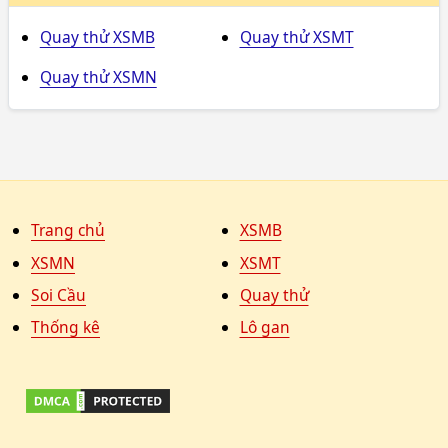
Quay thử XSMB
Quay thử XSMT
Quay thử XSMN
Trang chủ
XSMB
XSMN
XSMT
Soi Cầu
Quay thử
Thống kê
Lô gan