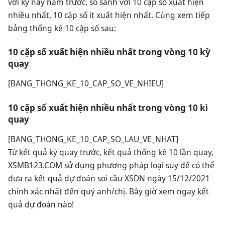
với kỳ này năm trước, so sánh với 10 cặp số xuất hiện
nhiều nhất, 10 cặp số ít xuất hiện nhất. Cùng xem tiếp
bảng thống kê 10 cập số sau:
10 cặp số xuất hiện nhiều nhất trong vòng 10 kỳ
quay
[BANG_THONG_KE_10_CAP_SO_VE_NHIEU]
10 cặp số xuất hiện nhiều nhất trong vòng 10 kì
quay
[BANG_THONG_KE_10_CAP_SO_LAU_VE_NHAT]
Từ kết quả kỳ quay trước, kết quả thống kê 10 lần quay,
XSMB123.COM sử dụng phương pháp loại suy để có thể
đưa ra kết quả dự đoán soi cầu XSDN ngày 15/12/2021
chính xác nhất đến quý anh/chị. Bây giờ xem ngay kết
quả dự đoán nào!