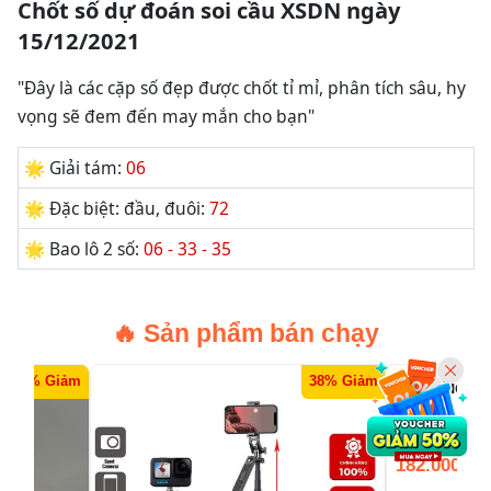
Chốt số dự đoán soi cầu XSDN ngày
15/12/2021
"Đây là các cặp số đẹp được chốt tỉ mỉ, phân tích sâu, hy
vọng sẽ đem đến may mắn cho bạn"
🌟 Giải tám:
06
🌟 Đặc biệt: đầu, đuôi:
72
🌟 Bao lô 2 số:
06 - 33 - 35
🔥 Sản phẩm bán chạy
0% Giảm
38% Giảm