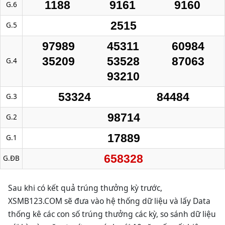
1188
9161
9160
G.6
2515
G.5
97989
45311
60984
35209
53528
87063
G.4
93210
53324
84484
G.3
98714
G.2
17889
G.1
658328
G.ĐB
Sau khi có kết quả trúng thưởng kỳ trước,
XSMB123.COM sẽ đưa vào hệ thống dữ liệu và lấy Data
thống kê các con số trúng thưởng các kỳ, so sánh dữ liệu