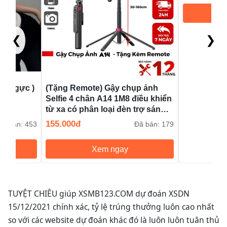
❮
❯
(Tặng Remote) Gậy chụp ảnh
Quạt Tích Điện
0B
Selfie 4 chân A14 1M8 điều khiển
Dùng Liên Tục
từ xa có phân loại đèn trợ sáng
Nhẹ Bền Đẹp 
Tripod chụp ảnh SPO1
155.000đ
182.000đ
bán: 453
Đã bán: 179
Xem ngay
X
TUYỆT CHIÊU giúp XSMB123.COM dự đoán XSDN
15/12/2021 chính xác, tỷ lệ trúng thưởng luôn cao nhất
so với các website dự đoán khác đó là luôn luôn tuân thủ