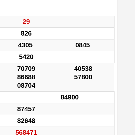
29
826
4305
0845
5420
70709
40538
86688
57800
08704
84900
87457
82648
568471