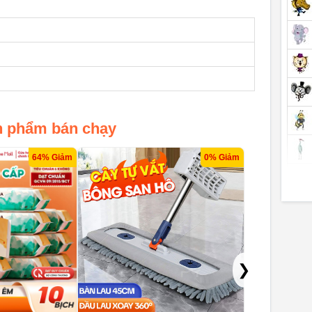
n phẩm bán chạy
64% Giảm
0% Giảm
❯