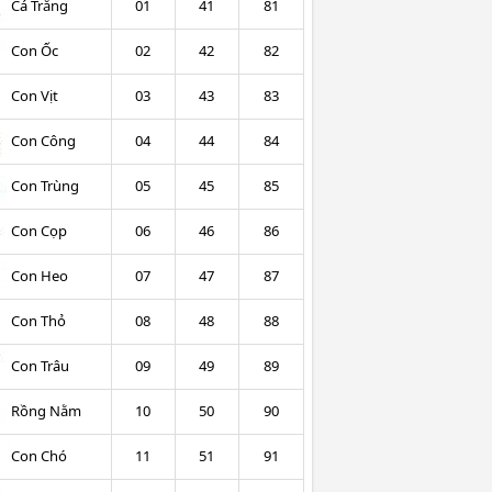
Cá Trắng
01
41
81
Con Ốc
02
42
82
Con Vịt
03
43
83
Con Công
04
44
84
Con Trùng
05
45
85
Con Cọp
06
46
86
Con Heo
07
47
87
Con Thỏ
08
48
88
Con Trâu
09
49
89
Rồng Nằm
10
50
90
Con Chó
11
51
91