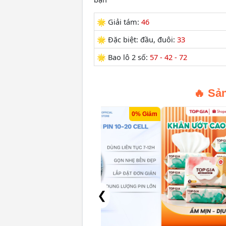
🌟 Giải tám:
46
🌟 Đặc biệt: đầu, đuôi:
33
🌟 Bao lô 2 số:
57 - 42 - 72
🔥 Sả
40% Giảm
0% Giảm
❮