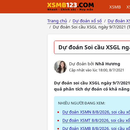
XSMB
X
Trang chủ
Dự đoán xổ số
Dự đoán X
Dự đoán Soi cầu XSGL ngày 9/7/2021 (T
Dự đoán Soi cầu XSGL ngà
Dự đoán bởi
Nhã Hương
Cập nhật vào lúc 18:00, 8/7/2021
Dự đoán soi cầu XSGL ngày 9/7/2021
quả phân tích dự đoán có khả năng
NHIỀU NGƯỜI ĐANG XEM:
Dự đoán XSMN 8/8/2026, soi cầu x
Dự đoán XSMT 8/8/2026, soi cầu xổ
Dự đoán XSMB 8/8/2026, soi cầu xổ