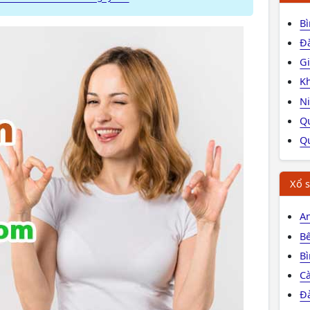
B
Đ
Gi
K
N
Q
Q
Xổ 
A
Bế
B
C
Đ