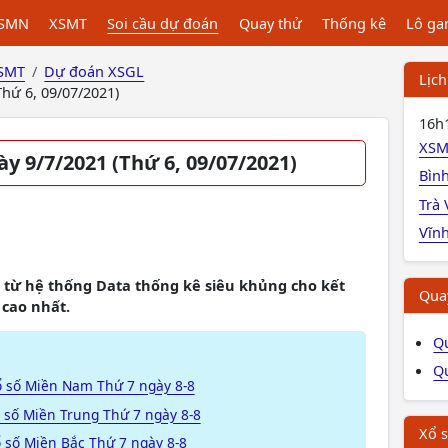
SMN
XSMT
Soi cầu dự đoán
Quay thử
Thống kê
Lô ga
SMT
Dự đoán XSGL
Lịc
hứ 6, 09/07/2021)
16h
XS
y 9/7/2021 (Thứ 6, 09/07/2021)
Bìn
Trà 
Vĩn
 từ hệ thống Data thống kê siêu khủng cho kết
Qua
 cao nhất.
Q
Q
ổ số Miền Nam Thứ 7 ngày 8-8
 số Miền Trung Thứ 7 ngày 8-8
Xổ 
 số Miền Bắc Thứ 7 ngày 8-8