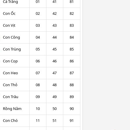
Cá Trắng
01
41
81
Con Ốc
02
42
82
Con Vịt
03
43
83
Con Công
04
44
84
Con Trùng
05
45
85
Con Cọp
06
46
86
Con Heo
07
47
87
Con Thỏ
08
48
88
Con Trâu
09
49
89
Rồng Nằm
10
50
90
Con Chó
11
51
91