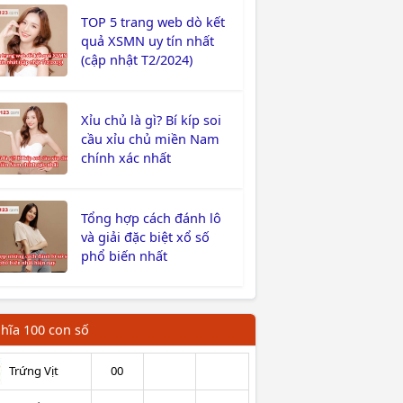
TOP 5 trang web dò kết
quả XSMN uy tín nhất
(cập nhật T2/2024)
Xỉu chủ là gì? Bí kíp soi
cầu xỉu chủ miền Nam
chính xác nhất
Tổng hợp cách đánh lô
và giải đặc biệt xổ số
phổ biến nhất
hĩa 100 con số
Trứng Vịt
00