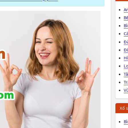
A
Bế
B
C
Đ
Đ
H
L
T
Tr
V
Xổ 
B