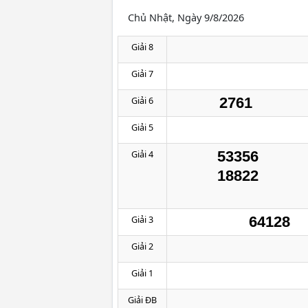
Chủ Nhật, Ngày 9/8/2026
Giải 8
Giải 7
Giải 6
2761
Giải 5
Giải 4
53356
18822
Giải 3
64128
Giải 2
Giải 1
Giải ĐB