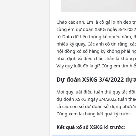
Chào các anh. Em là cô gái xinh đẹp 
cùng em dự đoán XSKG ngày 3/4/2022 
từ Data dữ liệu thống kê nhiều năm, 
nhiều kỳ quay. Các anh có tin rằng, 
hội đồng xổ số hàng kỳ không phải ng
nhất định và điều chắc chắn là không
Vậy quy luật đó là gì? Cùng em tìm h
Dự đoán XSKG 3/4/2022 dựa 
Mọi quy luật điều tuân thủ quy tắc đối c
dự đoán XSKG ngày 3/4/2022 tuân theo
cả các con số dự đoán sử dụng phương
Cùng xem lại bảng kết quả kỳ trước…
Kết quả xổ số XSKG kì trước: