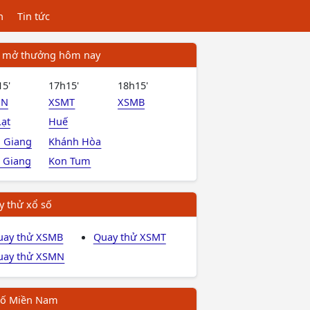
n
Tin tức
h mở thưởng hôm nay
15'
17h15'
18h15'
MN
XSMT
XSMB
Lạt
Huế
n Giang
Khánh Hòa
n Giang
Kon Tum
y thử xổ số
uay thử XSMB
Quay thử XSMT
uay thử XSMN
số Miền Nam