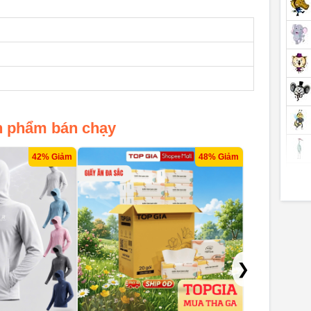
n phẩm bán chạy
42% Giảm
48% Giảm
❯