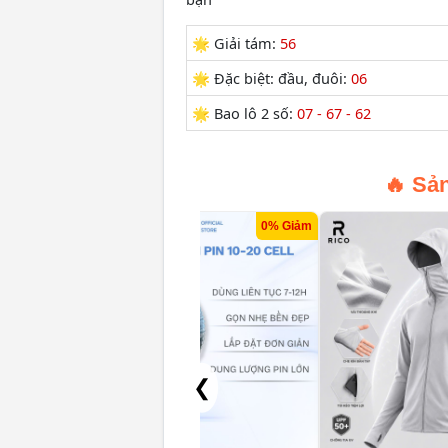
🌟 Giải tám:
56
🌟 Đặc biệt: đầu, đuôi:
06
🌟 Bao lô 2 số:
07 - 67 - 62
🔥 Sả
43% Giảm
0% Giảm
❮