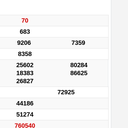
70
683
9206
7359
8358
25602
80284
18383
86625
26827
72925
44186
51274
760540