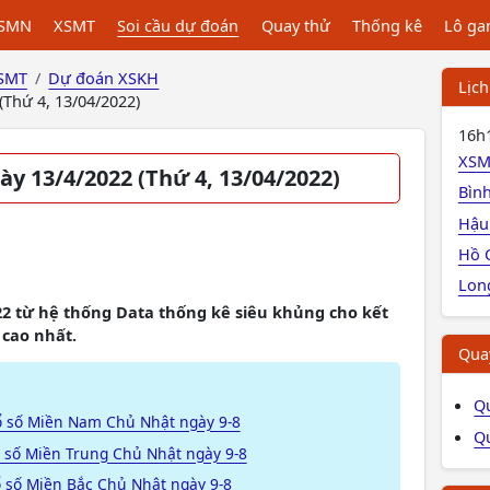
SMN
XSMT
Soi cầu dự đoán
Quay thử
Thống kê
Lô ga
SMT
Dự đoán XSKH
Lịc
Thứ 4, 13/04/2022)
16h
XS
y 13/4/2022 (Thứ 4, 13/04/2022)
Bìn
Hậu
Hồ 
Lon
2 từ hệ thống Data thống kê siêu khủng cho kết
 cao nhất.
Qua
Q
ổ số Miền Nam Chủ Nhật ngày 9-8
Q
 số Miền Trung Chủ Nhật ngày 9-8
 số Miền Bắc Chủ Nhật ngày 9-8