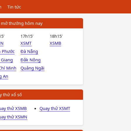
n
Tin tức
h mở thưởng hôm nay
15'
17h15'
18h15'
MN
XSMT
XSMB
h Phước
Đà Nẵng
 Giang
Đắk Nông
Chí Minh
Quảng Ngãi
g An
y thử xổ số
uay thử XSMB
Quay thử XSMT
uay thử XSMN