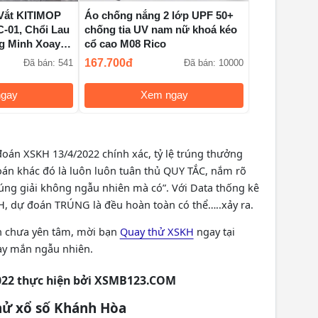
Vắt KITIMOP
Áo chống nắng 2 lớp UPF 50+
01, Chổi Lau
chống tia UV nam nữ khoá kéo
g Minh Xoay
cổ cao M08 Rico
Lau
167.700đ
Đã bán: 541
Đã bán: 10000
gay
Xem ngay
n XSKH 13/4/2022 chính xác, tỷ lệ trúng thưởng
oán khác đó là luôn luôn tuân thủ QUY TẮC, nắm rõ
rúng giải không ngẫu nhiên mà có”. Với Data thống kê
 dự đoán TRÚNG là đều hoàn toàn có thể…..xảy ra.
n chưa yên tâm, mời bạn
Quay thử XSKH
ngay tại
y mắn ngẫu nhiên.
022 thực hiện bởi XSMB123.COM
ử xổ số Khánh Hòa