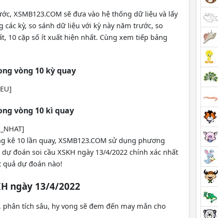
rước, XSMB123.COM sẽ đưa vào hệ thống dữ liệu và lấy
 các kỳ, so sánh dữ liệu với kỳ này năm trước, so
t, 10 cặp số ít xuất hiện nhất. Cùng xem tiếp bảng
rong vòng 10 kỳ quay
EU]
rong vòng 10 kì quay
_NHAT]
hống kê 10 lần quay, XSMB123.COM sử dụng phương
ả dự đoán soi cầu XSKH ngày 13/4/2022 chính xác nhất
t quả dự đoán nào!
KH ngày 13/4/2022
mỉ, phân tích sâu, hy vọng sẽ đem đến may mắn cho