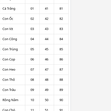
Cá Trắng
01
41
81
Con Ốc
02
42
82
Con Vịt
03
43
83
Con Công
04
44
84
Con Trùng
05
45
85
Con Cọp
06
46
86
Con Heo
07
47
87
Con Thỏ
08
48
88
Con Trâu
09
49
89
Rồng Nằm
10
50
90
Con Chó
11
51
91