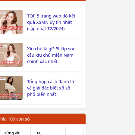
TOP 5 trang web dò kết
quả XSMN uy tín nhất
(cập nhật T2/2024)
Xỉu chủ là gì? Bí kíp soi
cầu xỉu chủ miền Nam
chính xác nhất
Tổng hợp cách đánh lô
và giải đặc biệt xổ số
phổ biến nhất
hĩa 100 con số
Trứng Vịt
00