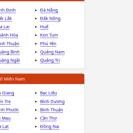
ình Định
Đà Nẵng
ắk Lắk
Đắk Nông
a Lai
Huế
hánh Hòa
Kon Tum
inh Thuận
Phú Yên
uảng Bình
Quảng Nam
uảng Ngãi
Quảng Trị
số Miền Nam
n Giang
Bạc Liêu
n Tre
Bình Dương
ình Phước
Bình Thuận
à Mau
Cần Thơ
à Lạt
Đồng Nai