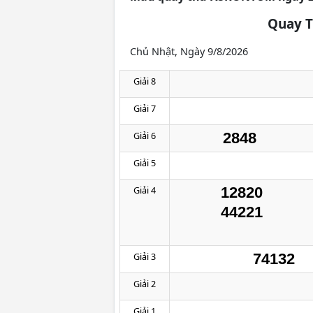
Quay T
Chủ Nhật, Ngày 9/8/2026
Giải 8
Giải 7
Giải 6
2848
Giải 5
Giải 4
12820
44221
Giải 3
74132
Giải 2
Giải 1