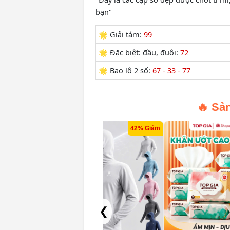
bạn"
🌟 Giải tám:
99
🌟 Đặc biệt: đầu, đuôi:
72
🌟 Bao lô 2 số:
67 - 33 - 77
🔥 Sả
0% Giảm
42% Giảm
❮