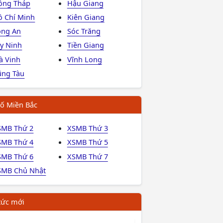
ồng Tháp
Hậu Giang
ồ Chí Minh
Kiên Giang
ong An
Sóc Trăng
ây Ninh
Tiền Giang
à Vinh
Vĩnh Long
ũng Tàu
số Miền Bắc
SMB Thứ 2
XSMB Thứ 3
SMB Thứ 4
XSMB Thứ 5
SMB Thứ 6
XSMB Thứ 7
SMB Chủ Nhật
tức mới