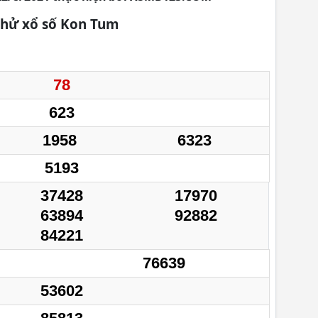
hử xổ số Kon Tum
78
623
1958
6323
5193
37428
17970
63894
92882
84221
76639
53602