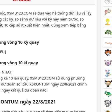
rước, XSMB123.COM sẽ đưa vào hệ thống dữ liệu và lấy
 các kỳ, so sánh dữ liệu với kỳ này năm trước, so
t, 10 cặp số ít xuất hiện nhất. Cùng xem tiếp bảng
rong vòng 10 kỳ quay
EU]
rong vòng 10 kì quay
_NHAT]
hống kê 10 lần quay, XSMB123.COM sử dụng phương
uả dự đoán soi cầu XSKONTUM ngày 22/8/2021 chính
m ngay kết quả dự đoán nào!
SKONTUM ngày 22/8/2021
mỉ, phân tích sâu, hy vọng sẽ đem đến may mắn cho