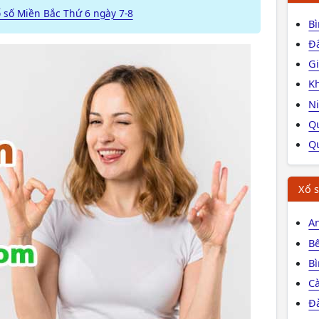
 số Miền Bắc Thứ 6 ngày 7-8
B
Đ
Gi
K
N
Q
Q
Xổ 
A
Bế
B
C
Đ