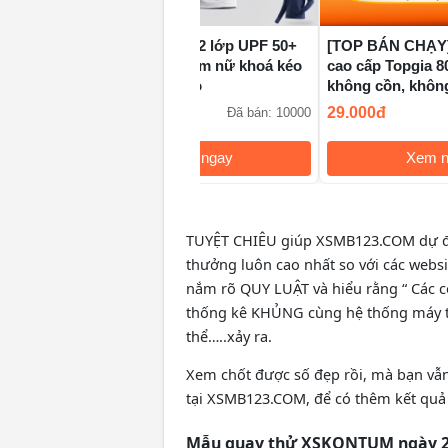
Áo chống nắng 2 lớp UPF 50+
[TOP BÁN CHẠY]
I- 030B
chống tia UV nam nữ khoá kéo
cao cấp Topgia 8
cổ cao M08 Rico
không cồn, khôn
dành cho mẹ và 
167.700đ
29.000đ
Đã bán: 453
Đã bán: 10000
Xem ngay
Xem n
TUYỆT CHIÊU giúp XSMB123.COM dự đo
thưởng luôn cao nhất so với các webs
nắm rõ QUY LUẬT và hiểu rằng “ Các c
thống kê KHỦNG cùng hệ thống máy t
thể…..xảy ra.
Xem chốt được số đẹp rồi, mà bạn vẫ
tại XSMB123.COM, để có thêm kết qu
Mẫu quay thử XSKONTUM ngày 22