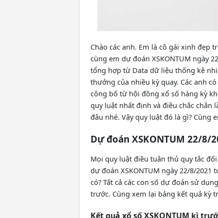
Chào các anh. Em là cô gái xinh đẹp 
cùng em dự đoán XSKONTUM ngày 22/8
tổng hợp từ Data dữ liệu thống kê nh
thưởng của nhiều kỳ quay. Các anh có
công bố từ hội đồng xổ số hàng kỳ k
quy luật nhất định và điều chắc chắn 
đâu nhé. Vậy quy luật đó là gì? Cùng
Dự đoán XSKONTUM 22/8/202
Mọi quy luật điều tuân thủ quy tắc đối c
dự đoán XSKONTUM ngày 22/8/2021 tuâ
có? Tất cả các con số dự đoán sử dụn
trước. Cùng xem lại bảng kết quả kỳ 
Kết quả xổ số XSKONTUM kì trướ