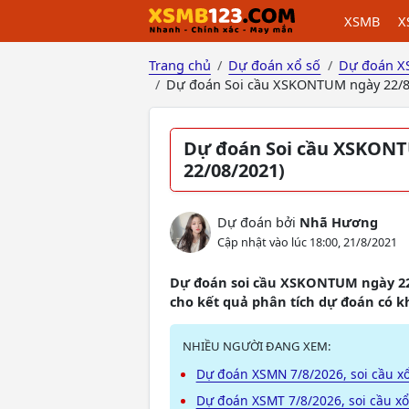
XSMB
X
Trang chủ
Dự đoán xổ số
Dự đoán X
Dự đoán Soi cầu XSKONTUM ngày 22/8/
Dự đoán Soi cầu XSKONT
22/08/2021)
Dự đoán bởi
Nhã Hương
Cập nhật vào lúc 18:00, 21/8/2021
Dự đoán soi cầu XSKONTUM ngày 22
cho kết quả phân tích dự đoán có k
NHIỀU NGƯỜI ĐANG XEM:
Dự đoán XSMN 7/8/2026, soi cầu x
Dự đoán XSMT 7/8/2026, soi cầu xổ