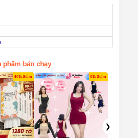
T
n phẩm bán chạy
40% Giảm
0% Giảm
❯