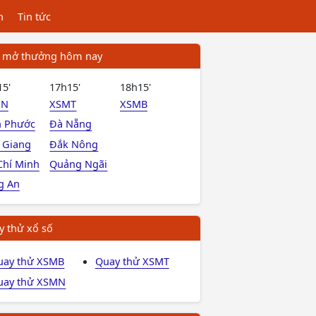
n
Tin tức
h mở thưởng hôm nay
15'
17h15'
18h15'
MN
XSMT
XSMB
h Phước
Đà Nẵng
 Giang
Đắk Nông
Chí Minh
Quảng Ngãi
g An
y thử xổ số
uay thử XSMB
Quay thử XSMT
uay thử XSMN