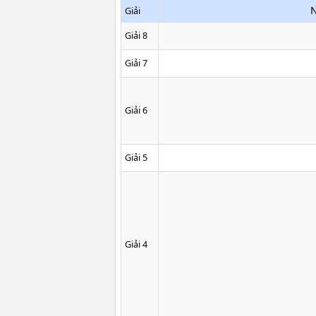
Giải
Giải 8
Giải 7
Giải 6
Giải 5
Giải 4