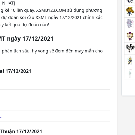
_NHAT]
hống kê 10 lần quay, XSMB123.COM sử dụng phương
ả dự đoán soi cầu XSMT ngày 17/12/2021 chính xác
ay kết quả dự đoán nào!
MT ngày 17/12/2021
mỉ, phân tích sâu, hy vọng sẽ đem đến may mắn cho
ai 17/12/2021
L
 Thuận 17/12/2021