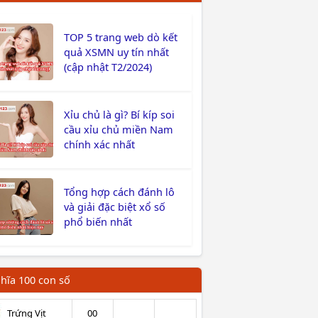
TOP 5 trang web dò kết
quả XSMN uy tín nhất
(cập nhật T2/2024)
Xỉu chủ là gì? Bí kíp soi
cầu xỉu chủ miền Nam
chính xác nhất
Tổng hợp cách đánh lô
và giải đặc biệt xổ số
phổ biến nhất
hĩa 100 con số
Trứng Vịt
00