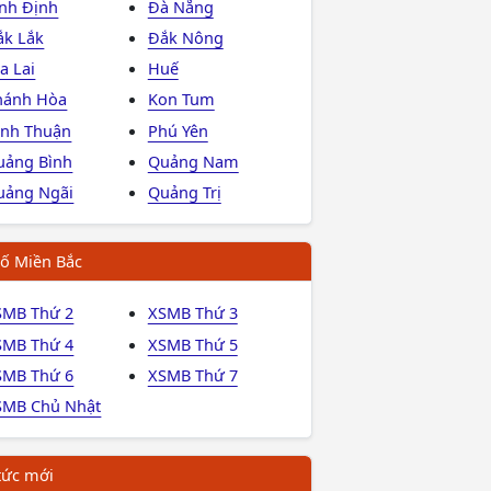
ình Định
Đà Nẵng
ắk Lắk
Đắk Nông
a Lai
Huế
hánh Hòa
Kon Tum
inh Thuận
Phú Yên
uảng Bình
Quảng Nam
uảng Ngãi
Quảng Trị
số Miền Bắc
SMB Thứ 2
XSMB Thứ 3
SMB Thứ 4
XSMB Thứ 5
SMB Thứ 6
XSMB Thứ 7
SMB Chủ Nhật
tức mới