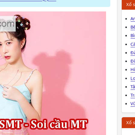
Xổ 
A
Bế
B
C
Đ
Đ
H
L
T
Tr
V
Xổ 