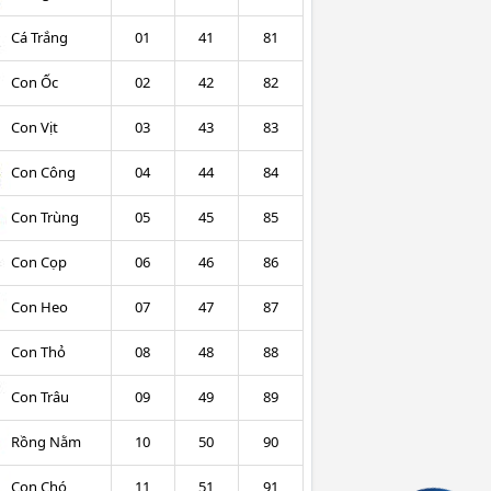
Cá Trắng
01
41
81
Con Ốc
02
42
82
Con Vịt
03
43
83
Con Công
04
44
84
Con Trùng
05
45
85
Con Cọp
06
46
86
Con Heo
07
47
87
Con Thỏ
08
48
88
Con Trâu
09
49
89
Rồng Nằm
10
50
90
Con Chó
11
51
91