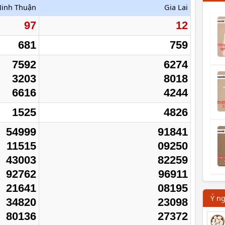
Ninh Thuận
Gia Lai
97
12
681
759
7592
6274
3203
8018
6616
4244
1525
4826
54999
91841
11515
09250
43003
82259
92762
96911
21641
08195
Ý ng
34820
23098
80136
27372