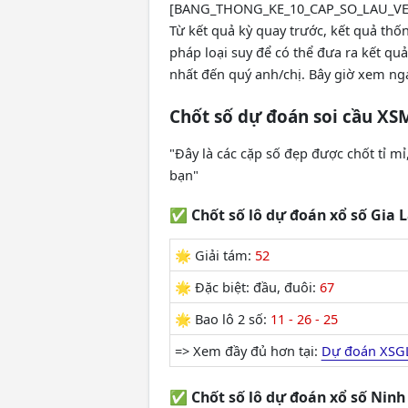
[BANG_THONG_KE_10_CAP_SO_LAU_VE
Từ kết quả kỳ quay trước, kết quả t
pháp loại suy để có thể đưa ra kết qu
nhất đến quý anh/chị. Bây giờ xem ng
Chốt số dự đoán soi cầu XS
"Đây là các cặp số đẹp được chốt tỉ 
bạn"
✅ Chốt số lô dự đoán xổ số Gia L
🌟 Giải tám:
52
🌟 Đặc biệt: đầu, đuôi:
67
🌟 Bao lô 2 số:
11 - 26 - 25
=> Xem đầy đủ hơn tại:
Dự đoán XSG
✅ Chốt số lô dự đoán xổ số Ninh