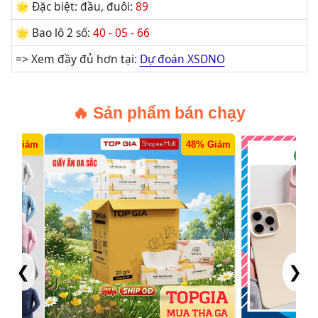
🌟 Đặc biệt: đầu, đuôi:
89
🌟 Bao lô 2 số:
40 - 05 - 66
=> Xem đầy đủ hơn tại:
Dự đoán XSDNO
🔥 Sản phẩm bán chạy
2% Giảm
48% Giảm
❮
❯