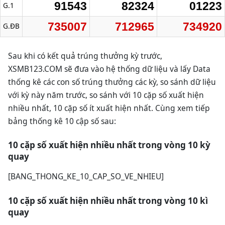
91543
82324
01223
G.1
735007
712965
734920
G.ĐB
Sau khi có kết quả trúng thưởng kỳ trước,
XSMB123.COM sẽ đưa vào hệ thống dữ liệu và lấy Data
thống kê các con số trúng thưởng các kỳ, so sánh dữ liệu
với kỳ này năm trước, so sánh với 10 cặp số xuất hiện
nhiều nhất, 10 cặp số ít xuất hiện nhất. Cùng xem tiếp
bảng thống kê 10 cập số sau:
10 cặp số xuất hiện nhiều nhất trong vòng 10 kỳ
quay
[BANG_THONG_KE_10_CAP_SO_VE_NHIEU]
10 cặp số xuất hiện nhiều nhất trong vòng 10 kì
quay