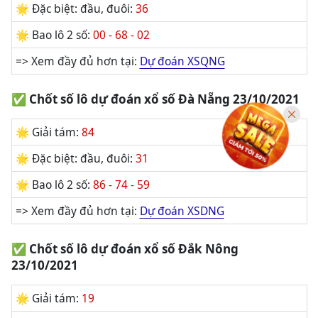
🌟 Đặc biệt: đầu, đuôi:
36
🌟 Bao lô 2 số:
00 - 68 - 02
=> Xem đầy đủ hơn tại:
Dự đoán XSQNG
✅ Chốt số lô dự đoán xổ số Đà Nẵng 23/10/2021
🌟 Giải tám:
84
🌟 Đặc biệt: đầu, đuôi:
31
🌟 Bao lô 2 số:
86 - 74 - 59
=> Xem đầy đủ hơn tại:
Dự đoán XSDNG
✅ Chốt số lô dự đoán xổ số Đắk Nông
23/10/2021
🌟 Giải tám:
19