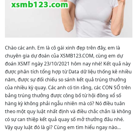
Chào các anh. Em là cô gái xinh đẹp trên đây, em là
chuyên gia dự đoán của XSMB123.COM, cùng em dự
đoán XSMT ngày 23/10/2021 hôm nay nhé! Kết quả này
được phân tích tổng hợp từ Data dữ liệu thống kê nhiều
năm, được sự đối chiếu so sánh kết quả trúng thưởng
của nhiều kỳ quay. Các anh có tin rằng, các CON SỐ trên
bảng trúng thưởng được công bố từ hội đồng xổ số
hàng kỳ không phải ngẫu nhiên mà có? Nó điều tuân
theo một quy luật nhất định và điều chắc chắn là không
có sự can thiệp kết quả quay số mở thưởng đâu nhé.
Vậy quy luật đó là gì? Cùng em tìm hiểu ngay nào…