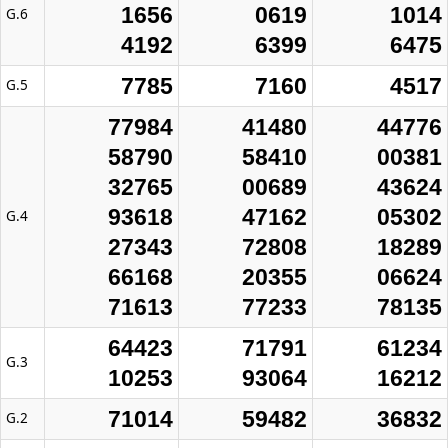
1656
0619
1014
G.6
4192
6399
6475
7785
7160
4517
G.5
77984
41480
44776
58790
58410
00381
32765
00689
43624
93618
47162
05302
G.4
27343
72808
18289
66168
20355
06624
71613
77233
78135
64423
71791
61234
G.3
10253
93064
16212
71014
59482
36832
G.2