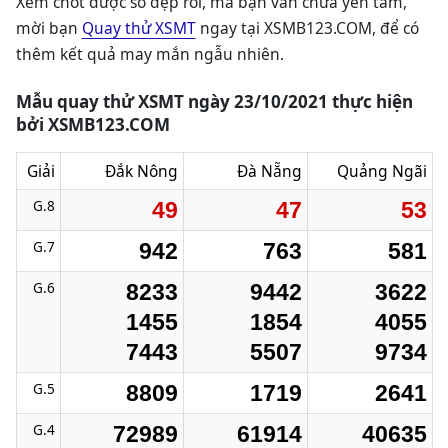
Xem chốt được số đẹp rồi, mà bạn vẫn chưa yên tâm,
mời bạn
Quay thử XSMT
ngay tại XSMB123.COM, để có
thêm kết quả may mắn ngẫu nhiên.
Mẫu quay thử XSMT ngày 23/10/2021 thực hiện
bởi XSMB123.COM
Giải
Đắk Nông
Đà Nẵng
Quảng Ngãi
G.8
49
47
53
G.7
942
763
581
G.6
8233
9442
3622
1455
1854
4055
7443
5507
9734
G.5
8809
1719
2641
G.4
72989
61914
40635