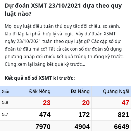
Dự đoán XSMT 23/10/2021 dựa theo quy
luật nào?
Mọi quy luật điều tuân thủ quy tắc đối chiếu, so sánh,
lặp đi lặp lại phải hợp lý và logic. Vậy dự đoán XSMT
ngày 23/10/2021 tuân theo quy luật gì? Các cặp số dự
đoán từ đâu mà có? Tất cả các con số dự đoán sử dụng
phương pháp đối chiếu kết quả trúng thưởng kỳ trước.
Cùng xem lại bảng kết quả kỳ trước…
Kết quả xổ số XSMT kì trước:
Đắk Nông
Đà Nẵng
Quảng Ngãi
Giải
23
20
47
G.8
474
172
821
G.7
7970
4904
6649