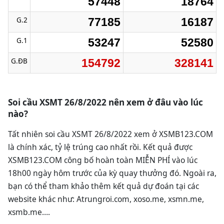
57448
18764
G.2
77185
16187
G.1
53247
52580
G.ĐB
154792
328141
Soi cầu XSMT 26/8/2022 nên xem ở đâu vào lúc
nào?
Tất nhiên soi cầu XSMT 26/8/2022 xem ở XSMB123.COM
là chính xác, tỷ lệ trúng cao nhất rồi. Kết quả được
XSMB123.COM công bố hoàn toàn MIỄN PHÍ vào lúc
18h00 ngày hôm trước của kỳ quay thưởng đó. Ngoài ra,
bạn có thể tham khảo thêm kết quả dự đoán tại các
website khác như: Atrungroi.com, xoso.me, xsmn.me,
xsmb.me….