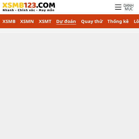
DANH
MỤC
XSMB
XSMN
XSMT
Dự đoán
Quay thử
Thống kê
Lô