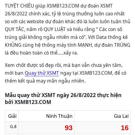
TUYỆT CHIÊU giúp XSMB123.COM dự đoán XSMT
26/8/2022 chính xác, tỷ lệ trúng thưởng luôn cao nhất
so với các website dự đoán khác đó là luôn luôn tuân thủ
QUY TẮC, nắm rõ QUY LUẬT và hiểu rằng “ Các con số
trúng giải không ngẫu nhiên mà có”. Với Data thống kê
KHỦNG cùng hệ thống máy tính MẠNH, dự đoán TRÚNG
là đều hoàn toàn có thể…..xảy ra.
Xem chốt được số đẹp rồi, mà bạn vẫn chưa yên tâm,
mời bạn
Quay thử XSMT
ngay tại XSMB123.COM, để có
thêm kết quả may mắn ngẫu nhiên.
Mẫu quay thử XSMT ngày 26/8/2022 thực hiện
bởi XSMB123.COM
Giải
Ninh Thuận
Gia Lai
G.8
93
16