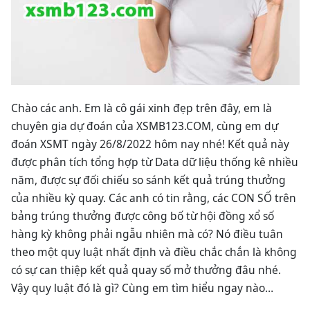
Chào các anh. Em là cô gái xinh đẹp trên đây, em là
chuyên gia dự đoán của XSMB123.COM, cùng em dự
đoán XSMT ngày 26/8/2022 hôm nay nhé! Kết quả này
được phân tích tổng hợp từ Data dữ liệu thống kê nhiều
năm, được sự đối chiếu so sánh kết quả trúng thưởng
của nhiều kỳ quay. Các anh có tin rằng, các CON SỐ trên
bảng trúng thưởng được công bố từ hội đồng xổ số
hàng kỳ không phải ngẫu nhiên mà có? Nó điều tuân
theo một quy luật nhất định và điều chắc chắn là không
có sự can thiệp kết quả quay số mở thưởng đâu nhé.
Vậy quy luật đó là gì? Cùng em tìm hiểu ngay nào…