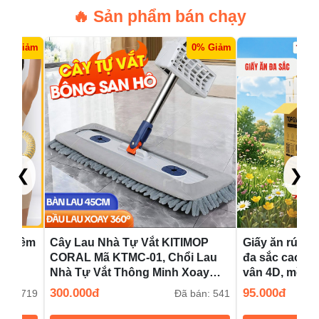
🔥 Sản phẩm bán chạy
6% Giảm
0% Giảm
❮
❯
ải Mềm
Cây Lau Nhà Tự Vắt KITIMOP
Giấy ăn rút To
Tại
CORAL Mã KTMC-01, Chổi Lau
đa sắc cao cấp
Nhà Tự Vắt Thông Minh Xoay
vân 4D, mềm m
360 Độ, 2 Bông Lau
300.000đ
95.000đ
bán: 719
Đã bán: 541