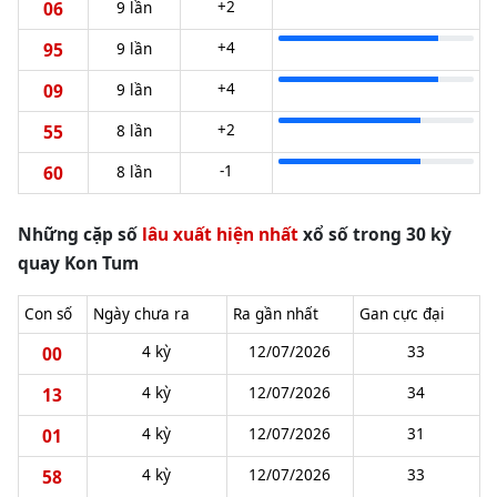
06
+2
9 lần
95
+4
9 lần
09
+4
9 lần
55
+2
8 lần
60
-1
8 lần
Những cặp số
lâu xuất hiện nhất
xổ số trong 30 kỳ
quay Kon Tum
Con số
Ngày chưa ra
Ra gần nhất
Gan cực đại
00
4 kỳ
12/07/2026
33
13
4 kỳ
12/07/2026
34
01
4 kỳ
12/07/2026
31
58
4 kỳ
12/07/2026
33