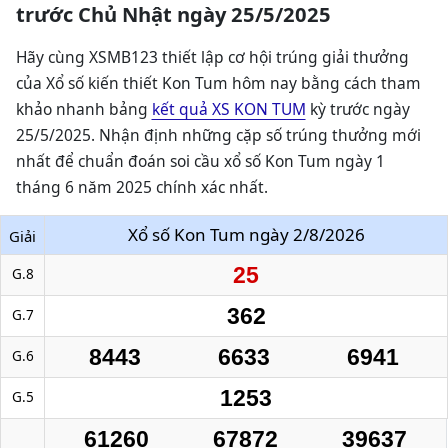
trước Chủ Nhật ngày 25/5/2025
Hãy cùng XSMB123 thiết lập cơ hội trúng giải thưởng
của Xổ số kiến thiết Kon Tum hôm nay bằng cách tham
khảo nhanh bảng
kết quả XS KON TUM
kỳ trước ngày
25/5/2025. Nhận định những cặp số trúng thưởng mới
nhất để chuẩn đoán soi cầu xổ số Kon Tum ngày 1
tháng 6 năm 2025 chính xác nhất.
Xổ số Kon Tum ngày 2/8/2026
Giải
25
G.8
362
G.7
8443
6633
6941
G.6
1253
G.5
61260
67872
39637