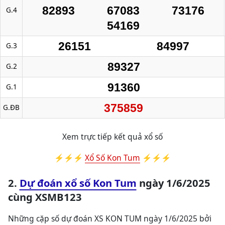
82893
67083
73176
G.4
54169
26151
84997
G.3
89327
G.2
91360
G.1
375859
G.ĐB
Xem trực tiếp kết quả xổ số
⚡⚡⚡
Xổ Số Kon Tum
⚡⚡⚡
2.
Dự đoán xổ số Kon Tum
ngày 1/6/2025
cùng XSMB123
Những cặp số dự đoán XS KON TUM ngày 1/6/2025 bởi