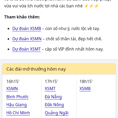
vừa vui vừa ích nước lợi nhà các bạn nhé ⚡⚡⚡
Tham khảo thêm:
Dự đoán XSMB
– con số như ý, rước lộc về tay.
Dự đoán XSMN
– chốt số thần tài, đẹp hết chê.
Dự đoán XSMT
– cặp số VIP đỉnh nhất hôm nay.
Các đài mở thưởng hôm nay
16h15'
17h15'
18h15'
XSMN
XSMT
XSMB
Bình Phước
Đà Nẵng
Hậu Giang
Đắk Nông
Hồ Chí Minh
Quảng Ngãi