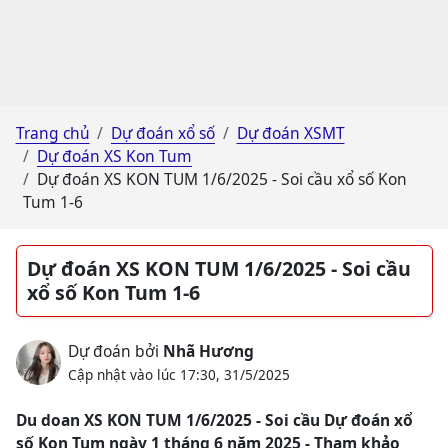
Trang chủ
Dự đoán xổ số
Dự đoán XSMT
Dự đoán XS Kon Tum
Dự đoán XS KON TUM 1/6/2025 - Soi cầu xổ số Kon
Tum 1-6
Dự đoán XS KON TUM 1/6/2025 - Soi cầu
xổ số Kon Tum 1-6
Dự đoán bởi
Nhã Hương
Cập nhật vào lúc 17:30, 31/5/2025
Du doan XS KON TUM 1/6/2025 - Soi cầu Dự đoán xổ
số Kon Tum ngày 1 tháng 6 năm 2025 - Tham khảo