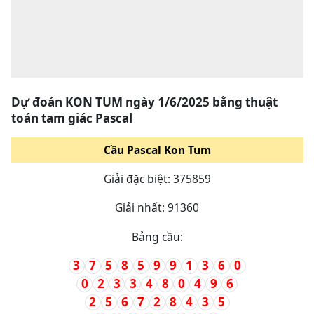
Dự đoán KON TUM ngày 1/6/2025 bằng thuật
toán tam giác Pascal
Cầu Pascal Kon Tum
Giải đặc biệt:
375859
Giải nhất:
91360
Bảng cầu:
3
7
5
8
5
9
9
1
3
6
0
0
2
3
3
4
8
0
4
9
6
2
5
6
7
2
8
4
3
5