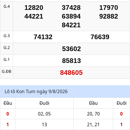
G.4
12820
37428
17970
44221
63894
92882
84221
G.3
74132
76639
G.2
53602
G.1
85813
G.ĐB
848605
Lô tô Kon Tum ngày 9/8/2026
Đầu
Đuôi
Đầu
Đuôi
0
02, 05
20, 70
0
1
13
21, 21
1