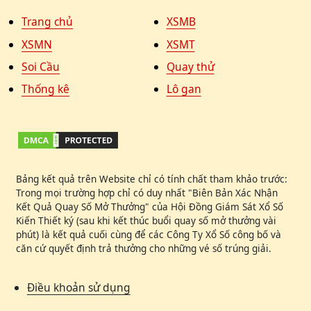
Trang chủ
XSMB
XSMN
XSMT
Soi Cầu
Quay thử
Thống kê
Lô gan
Bảng kết quả trên Website chỉ có tính chất tham khảo trước:
Trong mọi trường hợp chỉ có duy nhất "Biên Bản Xác Nhận
Kết Quả Quay Số Mở Thưởng" của Hội Đồng Giám Sát Xổ Số
Kiến Thiết ký (sau khi kết thúc buổi quay số mở thưởng vài
phút) là kết quả cuối cùng để các Công Ty Xổ Số công bố và
căn cứ quyết định trả thưởng cho những vé số trúng giải.
Điều khoản sử dụng