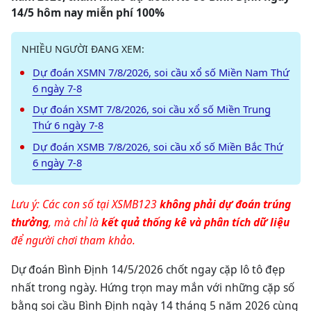
14/5 hôm nay miễn phí 100%
NHIỀU NGƯỜI ĐANG XEM:
Dự đoán XSMN 7/8/2026, soi cầu xổ số Miền Nam Thứ
6 ngày 7-8
Dự đoán XSMT 7/8/2026, soi cầu xổ số Miền Trung
Thứ 6 ngày 7-8
Dự đoán XSMB 7/8/2026, soi cầu xổ số Miền Bắc Thứ
6 ngày 7-8
Lưu ý: Các con số tại XSMB123
không phải dự đoán trúng
thưởng
, mà chỉ là
kết quả thống kê và phân tích dữ liệu
để người chơi tham khảo.
Dự đoán Bình Định 14/5/2026 chốt ngay cặp lô tô đẹp
nhất trong ngày. Hứng trọn may mắn với những cặp số
bằng soi cầu Bình Định ngày 14 tháng 5 năm 2026 cùng