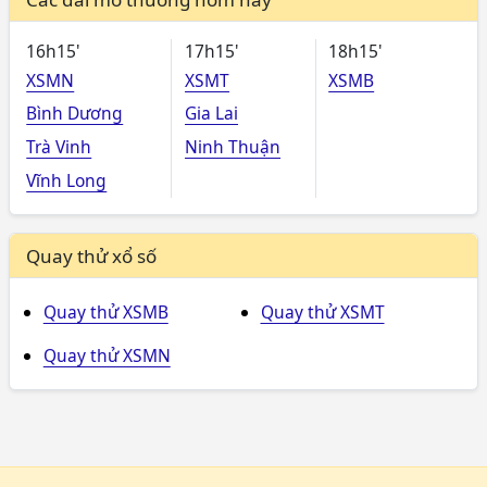
16h15'
17h15'
18h15'
XSMN
XSMT
XSMB
Bình Dương
Gia Lai
Trà Vinh
Ninh Thuận
Vĩnh Long
Quay thử xổ số
Quay thử XSMB
Quay thử XSMT
Quay thử XSMN