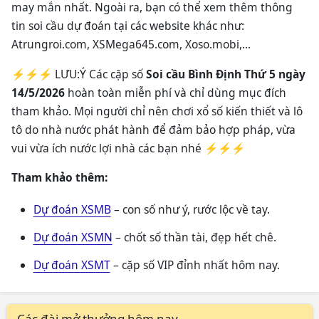
may mắn nhất. Ngoài ra, bạn có thể xem thêm thông
tin soi cầu dự đoán tại các website khác như:
Atrungroi.com, XSMega645.com, Xoso.mobi,...
⚡⚡⚡ LƯU:Ý Các cặp số
Soi cầu Bình Định Thứ 5 ngày
14/5/2026
hoàn toàn miễn phí và chỉ dùng mục đích
tham khảo. Mọi người chỉ nên chơi xổ số kiến thiết và lô
tô do nhà nước phát hành để đảm bảo hợp pháp, vừa
vui vừa ích nước lợi nhà các bạn nhé ⚡⚡⚡
Tham khảo thêm:
Dự đoán XSMB
– con số như ý, rước lộc về tay.
Dự đoán XSMN
– chốt số thần tài, đẹp hết chê.
Dự đoán XSMT
– cặp số VIP đỉnh nhất hôm nay.
Các đài mở thưởng hôm nay