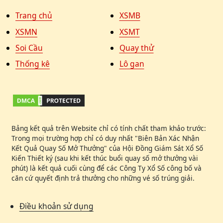
Trang chủ
XSMB
XSMN
XSMT
Soi Cầu
Quay thử
Thống kê
Lô gan
Bảng kết quả trên Website chỉ có tính chất tham khảo trước:
Trong mọi trường hợp chỉ có duy nhất "Biên Bản Xác Nhận
Kết Quả Quay Số Mở Thưởng" của Hội Đồng Giám Sát Xổ Số
Kiến Thiết ký (sau khi kết thúc buổi quay số mở thưởng vài
phút) là kết quả cuối cùng để các Công Ty Xổ Số công bố và
căn cứ quyết định trả thưởng cho những vé số trúng giải.
Điều khoản sử dụng