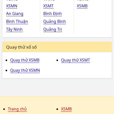
XSMN
XSMT
XSMB
An Giang
Bình Định
Bình Thuận
Quảng Bình
Tây Ninh
Quảng Trị
Quay thử xổ số
Quay thử XSMB
Quay thử XSMT
Quay thử XSMN
Trang chủ
XSMB