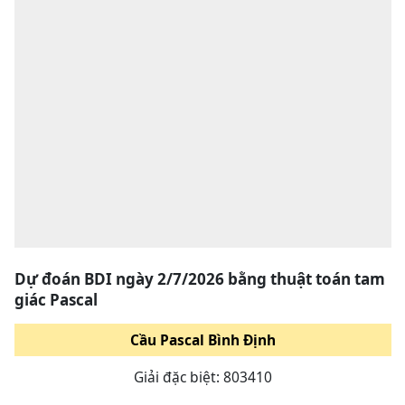
Dự đoán BDI ngày 2/7/2026 bằng thuật toán tam
giác Pascal
Cầu Pascal Bình Định
Giải đặc biệt:
803410