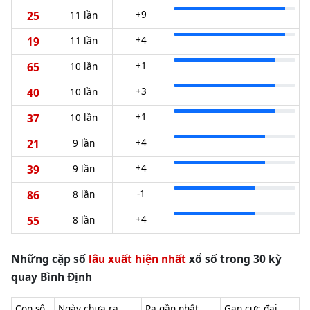
25
+9
11 lần
19
+4
11 lần
65
+1
10 lần
40
+3
10 lần
37
+1
10 lần
21
+4
9 lần
39
+4
9 lần
86
-1
8 lần
55
+4
8 lần
Những cặp số
lâu xuất hiện nhất
xổ số trong 30 kỳ
quay Bình Định
Con số
Ngày chưa ra
Ra gần nhất
Gan cực đại