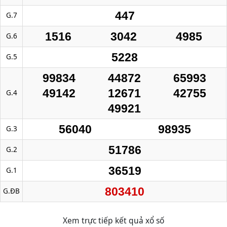
447
G.7
1516
3042
4985
G.6
5228
G.5
99834
44872
65993
49142
12671
42755
G.4
49921
56040
98935
G.3
51786
G.2
36519
G.1
803410
G.ĐB
Xem trực tiếp kết quả xổ số