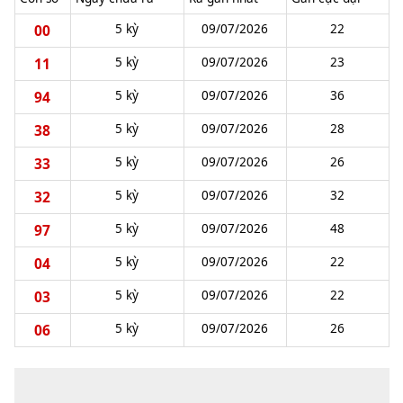
00
5 kỳ
09/07/2026
22
11
5 kỳ
09/07/2026
23
94
5 kỳ
09/07/2026
36
38
5 kỳ
09/07/2026
28
33
5 kỳ
09/07/2026
26
32
5 kỳ
09/07/2026
32
97
5 kỳ
09/07/2026
48
04
5 kỳ
09/07/2026
22
03
5 kỳ
09/07/2026
22
06
5 kỳ
09/07/2026
26