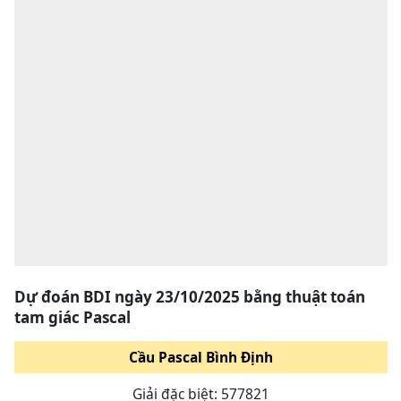
Dự đoán BDI ngày 23/10/2025 bằng thuật toán
tam giác Pascal
Cầu Pascal Bình Định
Giải đặc biệt:
577821