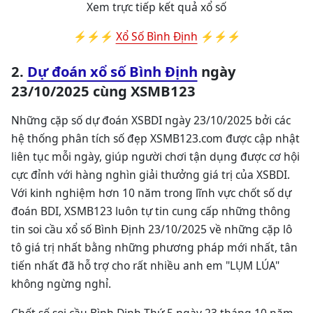
Xem trực tiếp kết quả xổ số
⚡⚡⚡
Xổ Số Bình Định
⚡⚡⚡
2.
Dự đoán xổ số Bình Định
ngày
23/10/2025 cùng XSMB123
Những cặp số dự đoán XSBDI ngày 23/10/2025 bởi các
hệ thống phân tích số đẹp XSMB123.com được cập nhật
liên tục mỗi ngày, giúp người chơi tận dụng được cơ hội
cực đỉnh với hàng nghìn giải thưởng giá trị của XSBDI.
Với kinh nghiệm hơn 10 năm trong lĩnh vực chốt số dự
đoán BDI, XSMB123 luôn tự tin cung cấp những thông
tin soi cầu xổ số Bình Định 23/10/2025 về những cặp lô
tô giá trị nhất bằng những phương pháp mới nhất, tân
tiến nhất đã hỗ trợ cho rất nhiều anh em "LỤM LÚA"
không ngừng nghỉ.
Chốt số soi cầu Bình Định Thứ 5 ngày 23 tháng 10 năm