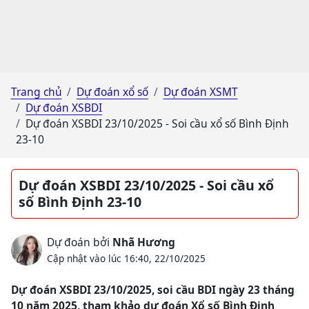
Trang chủ
Dự đoán xổ số
Dự đoán XSMT
Dự đoán XSBDI
Dự đoán XSBDI 23/10/2025 - Soi cầu xổ số Bình Định
23-10
Dự đoán XSBDI 23/10/2025 - Soi cầu xổ
số Bình Định 23-10
Dự đoán bởi
Nhã Hương
Cập nhật vào lúc 16:40, 22/10/2025
Dự đoán XSBDI 23/10/2025, soi cầu BDI ngày 23 tháng
10 năm 2025, tham khảo dự đoán Xổ số Bình Định