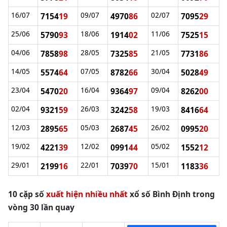
16/07
7154
19
09/07
4970
86
02/07
7095
29
25/06
5790
93
18/06
1914
02
11/06
7525
15
04/06
7858
98
28/05
7325
85
21/05
7731
86
14/05
5574
64
07/05
8782
66
30/04
5028
49
23/04
5470
20
16/04
9364
97
09/04
8262
00
02/04
9321
59
26/03
3242
58
19/03
8416
64
12/03
2895
65
05/03
2687
45
26/02
0995
20
19/02
4221
39
12/02
0991
44
05/02
1552
12
29/01
2199
16
22/01
7039
70
15/01
1183
36
10 cặp số
xuất hiện nhiều nhất
xổ số Bình Định trong
vòng 30 lần quay