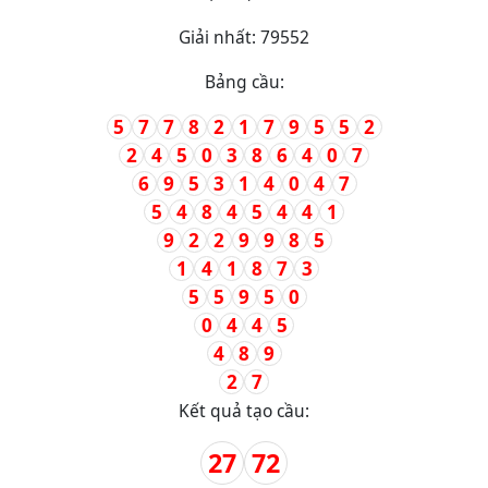
Giải nhất:
79552
Bảng cầu:
5
7
7
8
2
1
7
9
5
5
2
2
4
5
0
3
8
6
4
0
7
6
9
5
3
1
4
0
4
7
5
4
8
4
5
4
4
1
9
2
2
9
9
8
5
1
4
1
8
7
3
5
5
9
5
0
0
4
4
5
4
8
9
2
7
Kết quả tạo cầu:
27
72