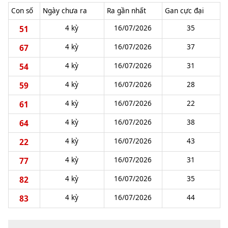
Con số
Ngày chưa ra
Ra gần nhất
Gan cực đại
51
4 kỳ
16/07/2026
35
67
4 kỳ
16/07/2026
37
54
4 kỳ
16/07/2026
31
59
4 kỳ
16/07/2026
28
61
4 kỳ
16/07/2026
22
64
4 kỳ
16/07/2026
38
22
4 kỳ
16/07/2026
43
77
4 kỳ
16/07/2026
31
82
4 kỳ
16/07/2026
35
83
4 kỳ
16/07/2026
44