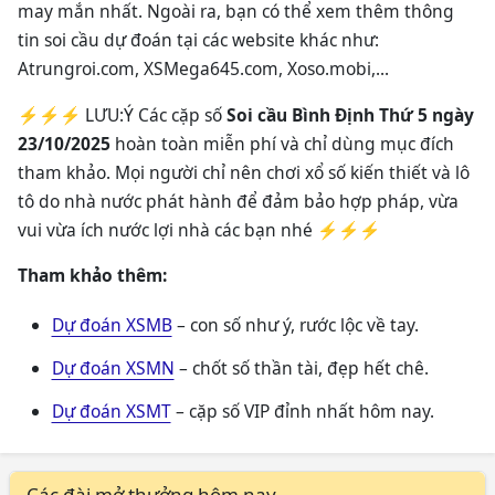
may mắn nhất. Ngoài ra, bạn có thể xem thêm thông
tin soi cầu dự đoán tại các website khác như:
Atrungroi.com, XSMega645.com, Xoso.mobi,...
⚡⚡⚡ LƯU:Ý Các cặp số
Soi cầu Bình Định Thứ 5 ngày
23/10/2025
hoàn toàn miễn phí và chỉ dùng mục đích
tham khảo. Mọi người chỉ nên chơi xổ số kiến thiết và lô
tô do nhà nước phát hành để đảm bảo hợp pháp, vừa
vui vừa ích nước lợi nhà các bạn nhé ⚡⚡⚡
Tham khảo thêm:
Dự đoán XSMB
– con số như ý, rước lộc về tay.
Dự đoán XSMN
– chốt số thần tài, đẹp hết chê.
Dự đoán XSMT
– cặp số VIP đỉnh nhất hôm nay.
Các đài mở thưởng hôm nay