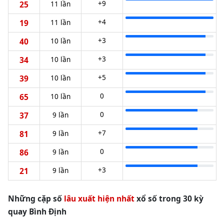
25
+9
11 lần
19
+4
11 lần
40
+3
10 lần
34
+3
10 lần
39
+5
10 lần
65
0
10 lần
37
0
9 lần
81
+7
9 lần
86
0
9 lần
21
+3
9 lần
Những cặp số
lâu xuất hiện nhất
xổ số trong 30 kỳ
quay Bình Định