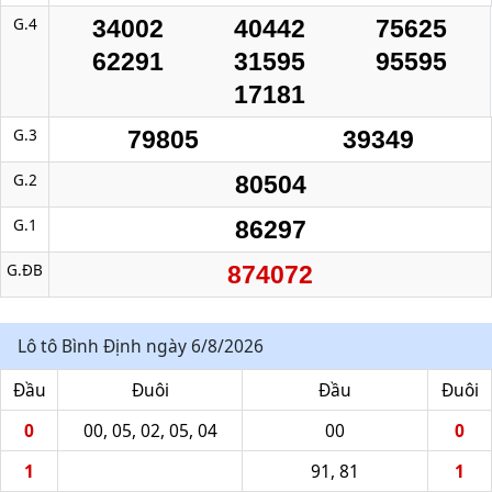
G.4
34002
40442
75625
62291
31595
95595
17181
G.3
79805
39349
G.2
80504
G.1
86297
G.ĐB
874072
Lô tô Bình Định ngày 6/8/2026
Đầu
Đuôi
Đầu
Đuôi
0
00, 05, 02, 05, 04
00
0
1
91, 81
1