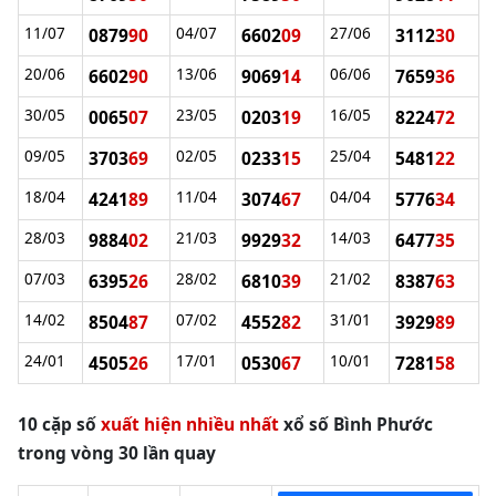
11/07
0879
90
04/07
6602
09
27/06
3112
30
20/06
6602
90
13/06
9069
14
06/06
7659
36
30/05
0065
07
23/05
0203
19
16/05
8224
72
09/05
3703
69
02/05
0233
15
25/04
5481
22
18/04
4241
89
11/04
3074
67
04/04
5776
34
28/03
9884
02
21/03
9929
32
14/03
6477
35
07/03
6395
26
28/02
6810
39
21/02
8387
63
14/02
8504
87
07/02
4552
82
31/01
3929
89
24/01
4505
26
17/01
0530
67
10/01
7281
58
10 cặp số
xuất hiện nhiều nhất
xổ số Bình Phước
trong vòng 30 lần quay