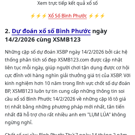
Xem trực tiếp kết quả xổ số
⚡⚡⚡
Xổ Số Bình Phước
⚡⚡⚡
2.
Dự đoán xổ số Bình Phước
ngày
14/2/2026 cùng XSMB123
Những cặp số dự đoán XSBP ngày 14/2/2026 bởi các hệ
thống phân tích số đẹp XSMB123.com được cập nhật
liên tục mỗi ngày, giúp người chơi tận dụng được cơ hội
cực đỉnh với hàng nghìn giải thưởng giá trị của XSBP. Với
kinh nghiệm hơn 10 năm trong lĩnh vực chốt số dự đoán
BP, XSMB123 luôn tự tin cung cấp những thông tin soi
cầu xổ số Bình Phước 14/2/2026 về những cặp lô tô giá
trị nhất bằng những phương pháp mới nhất, tân tiến
nhất đã hỗ trợ cho rất nhiều anh em "LỤM LÚA" không
ngừng nghỉ.
Chốt số soi cầu Bình Phước Thứ 7 ngày 14 tháng 2 năm