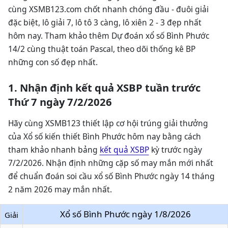
cùng XSMB123.com chốt nhanh chóng đầu - đuôi giải
đặc biệt, lô giải 7, lô tô 3 càng, lô xiên 2 - 3 đẹp nhất
hôm nay. Tham khảo thêm Dự đoán xổ số Bình Phước
14/2 cùng thuật toán Pascal, theo dõi thống kê BP
những con số đẹp nhất.
1. Nhận định kết quả XSBP tuần trước
Thứ 7 ngày 7/2/2026
Hãy cùng XSMB123 thiết lập cơ hội trúng giải thưởng
của Xổ số kiến thiết Bình Phước hôm nay bằng cách
tham khảo nhanh bảng
kết quả XSBP
kỳ trước ngày
7/2/2026. Nhận định những cặp số may mắn mới nhất
để chuẩn đoán soi cầu xổ số Bình Phước ngày 14 tháng
2 năm 2026 may mắn nhất.
Xổ số Bình Phước ngày 1/8/2026
Giải