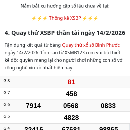
Nắm bắt xu hướng cặp số lâu chưa về tại:
⚡⚡⚡
Thống kê XSBP
⚡⚡⚡
4. Quay thử XSBP thần tài ngày 14/2/2026
Tận dụng kết quả từ bảng
Quay thử xổ số Bình Phước
ngày 14/2/2026 đỉnh cao từ XSMB123.com với bộ thiết
kê độc quyền mang lại cho người chơi những con số với
công nghệ xịn xò nhất hiện nay.
G.8
81
G.7
458
G.6
7914
0568
0833
G.5
4828
G.4
32416
67681
98865