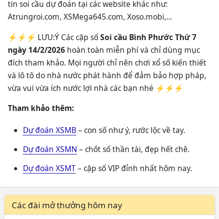
tin soi cầu dự đoán tại các website khác như:
Atrungroi.com, XSMega645.com, Xoso.mobi,...
⚡⚡⚡ LƯU:Ý Các cặp số
Soi cầu Bình Phước Thứ 7
ngày 14/2/2026
hoàn toàn miễn phí và chỉ dùng mục
đích tham khảo. Mọi người chỉ nên chơi xổ số kiến thiết
và lô tô do nhà nước phát hành để đảm bảo hợp pháp,
vừa vui vừa ích nước lợi nhà các bạn nhé ⚡⚡⚡
Tham khảo thêm:
Dự đoán XSMB
– con số như ý, rước lộc về tay.
Dự đoán XSMN
– chốt số thần tài, đẹp hết chê.
Dự đoán XSMT
– cặp số VIP đỉnh nhất hôm nay.
Các đài mở thưởng hôm nay