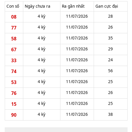
Con số
Ngày chưa ra
Ra gần nhất
Gan cực đại
08
4 kỳ
11/07/2026
28
77
4 kỳ
11/07/2026
26
58
4 kỳ
11/07/2026
35
67
4 kỳ
11/07/2026
29
33
4 kỳ
11/07/2026
24
74
4 kỳ
11/07/2026
56
53
4 kỳ
11/07/2026
25
76
4 kỳ
11/07/2026
26
15
4 kỳ
11/07/2026
25
90
4 kỳ
11/07/2026
38