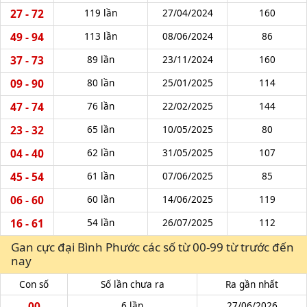
27 - 72
119 lần
27/04/2024
160
49 - 94
113 lần
08/06/2024
86
37 - 73
89 lần
23/11/2024
160
09 - 90
80 lần
25/01/2025
114
47 - 74
76 lần
22/02/2025
144
23 - 32
65 lần
10/05/2025
80
04 - 40
62 lần
31/05/2025
107
45 - 54
61 lần
07/06/2025
85
06 - 60
60 lần
14/06/2025
119
16 - 61
54 lần
26/07/2025
112
Gan cực đại Bình Phước các số từ 00-99 từ trước đến
nay
Con số
Số lần chưa ra
Ra gần nhất
00
6 lần
27/06/2026