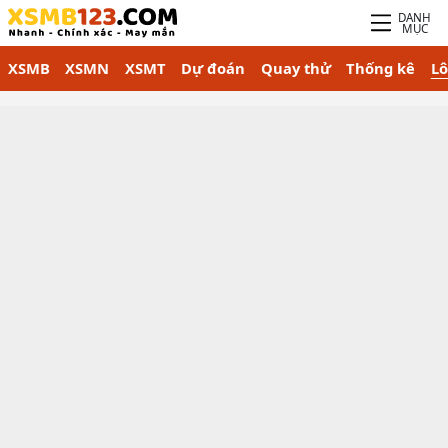
DANH
MỤC
XSMB
XSMN
XSMT
Dự đoán
Quay thử
Thống kê
Lô