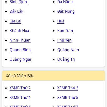
Bình Định
Đà Nẵng
Đắk Lắk
Đắk Nông
Gia Lai
Huế
Khánh Hòa
Kon Tum
Ninh Thuận
Phú Yên
Quảng Bình
Quảng Nam
Quảng Ngãi
Quảng Trị
Xổ số Miền Bắc
XSMB Thứ 2
XSMB Thứ 3
XSMB Thứ 4
XSMB Thứ 5