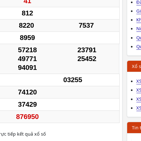
41
Đ
Gi
812
K
8220
7537
N
8959
Q
Q
57218
23791
49771
25452
Xổ 
94091
03255
X
X
74120
X
37429
X
876950
Tin 
ực tiếp kết quả xổ số