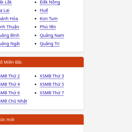
ắk Lắk
Đắk Nông
a Lai
Huế
hánh Hòa
Kon Tum
inh Thuận
Phú Yên
uảng Bình
Quảng Nam
uảng Ngãi
Quảng Trị
số Miền Bắc
SMB Thứ 2
XSMB Thứ 3
SMB Thứ 4
XSMB Thứ 5
SMB Thứ 6
XSMB Thứ 7
SMB Chủ Nhật
tức mới