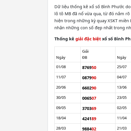
Dữ liệu thống kê xổ số Bình Phước d
lô tô MB đã nổ vừa qua, từ đó nắm rõ
hiện trong những kỳ quay XSKT miền B
nhận những con số đẹp nhất trong n
Thống kê
giải đặc biệt
xổ số Bình Ph
Giải
Ngày
ĐB
Ngày
01/08
25/07
8769
50
11/07
04/07
0879
90
20/06
13/06
6602
90
30/05
23/05
0065
07
09/05
02/05
3703
69
18/04
11/04
4241
89
28/03
21/03
9884
02