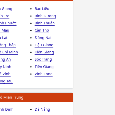
n Giang
Bạc Liêu
n Tre
Bình Dương
ình Phước
Bình Thuận
à Mau
Cần Thơ
à Lạt
Đồng Nai
ồng Tháp
Hậu Giang
ồ Chí Minh
Kiên Giang
ong An
Sóc Trăng
ây Ninh
Tiền Giang
à Vinh
Vĩnh Long
ũng Tàu
số Miền Trung
ình Định
Đà Nẵng