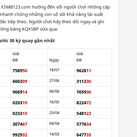
o XSMB123.com hướng đến với người chơi những cặp
 nhanh chóng những con số với khả năng tái xuất
ắc tiếp theo. Người chơi hãy theo dõi ngay và ghi
hững bảng KQXSBP vừa qua:
ước 30 kỳ quay gần nhất
Giải
Giải
ĐB
Ngày
ĐB
18/07
7589
50
9628
11
27/06
6602
09
3112
30
06/06
9069
14
7659
36
16/05
0203
19
8224
72
25/04
0233
15
5481
22
04/04
3074
67
5776
34
14/03
9929
32
6477
35