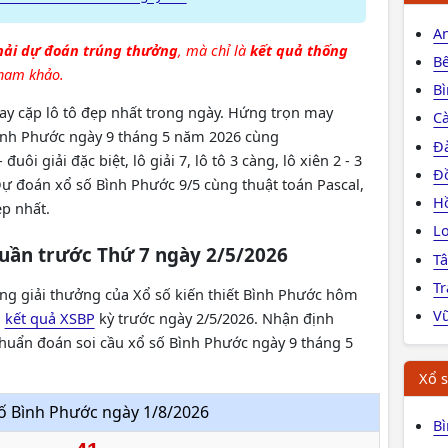
A
hải dự đoán trúng thưởng
, mà chỉ là
kết quả thống
Bế
tham khảo.
B
y cặp lô tô đẹp nhất trong ngày. Hứng trọn may
C
ình Phước ngày 9 tháng 5 năm 2026 cùng
Đ
 giải đặc biệt, lô giải 7, lô tô 3 càng, lô xiên 2 - 3
Đ
 đoán xổ số Bình Phước 9/5 cùng thuật toán Pascal,
H
p nhất.
L
tuần trước Thứ 7 ngày 2/5/2026
T
Tr
úng giải thưởng của Xổ số kiến thiết Bình Phước hôm
V
g
kết quả XSBP
kỳ trước ngày 2/5/2026. Nhận định
uẩn đoán soi cầu xổ số Bình Phước ngày 9 tháng 5
Xổ 
ố Bình Phước ngày 1/8/2026
B