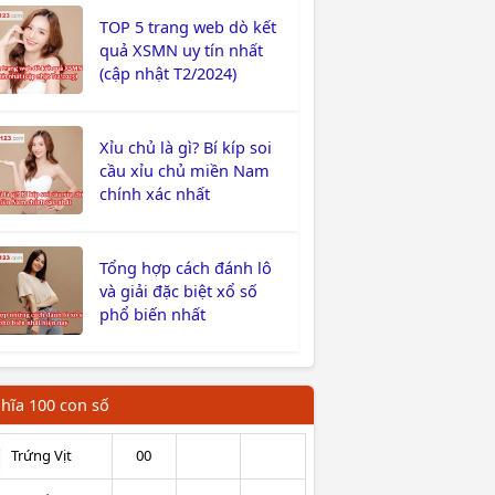
TOP 5 trang web dò kết
quả XSMN uy tín nhất
(cập nhật T2/2024)
Xỉu chủ là gì? Bí kíp soi
cầu xỉu chủ miền Nam
chính xác nhất
Tổng hợp cách đánh lô
và giải đặc biệt xổ số
phổ biến nhất
hĩa 100 con số
Trứng Vịt
00