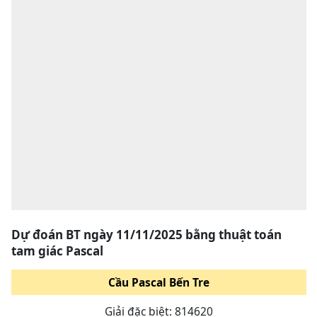
Dự đoán BT ngày 11/11/2025 bằng thuật toán
tam giác Pascal
Cầu Pascal Bến Tre
Giải đặc biệt:
814620