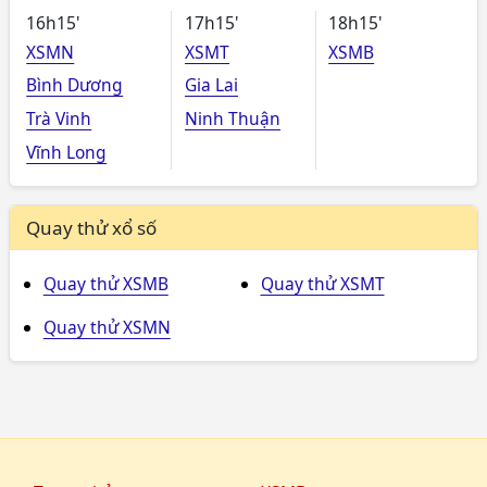
16h15'
17h15'
18h15'
XSMN
XSMT
XSMB
Bình Dương
Gia Lai
Trà Vinh
Ninh Thuận
Vĩnh Long
Quay thử xổ số
Quay thử XSMB
Quay thử XSMT
Quay thử XSMN