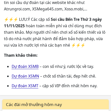
tin soi cầu dự đoán tại các website khác như:
Atrungroi.com, XSMega645.com, Xoso.mobi,...
⚡⚡⚡ LƯU:Ý Các cặp số
Soi cầu Bến Tre Thứ 3 ngày
11/11/2025
hoàn toàn miễn phí và chỉ dùng mục đích
tham khảo. Mọi người chỉ nên chơi xổ số kiến thiết và lô
tô do nhà nước phát hành để đảm bảo hợp pháp, vừa
vui vừa ích nước lợi nhà các bạn nhé ⚡⚡⚡
Tham khảo thêm:
Dự đoán XSMB
– con số như ý, rước lộc về tay.
Dự đoán XSMN
– chốt số thần tài, đẹp hết chê.
Dự đoán XSMT
– cặp số VIP đỉnh nhất hôm nay.
Các đài mở thưởng hôm nay