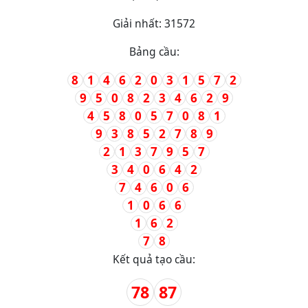
Giải nhất:
31572
Bảng cầu:
8
1
4
6
2
0
3
1
5
7
2
9
5
0
8
2
3
4
6
2
9
4
5
8
0
5
7
0
8
1
9
3
8
5
2
7
8
9
2
1
3
7
9
5
7
3
4
0
6
4
2
7
4
6
0
6
1
0
6
6
1
6
2
7
8
Kết quả tạo cầu:
78
87