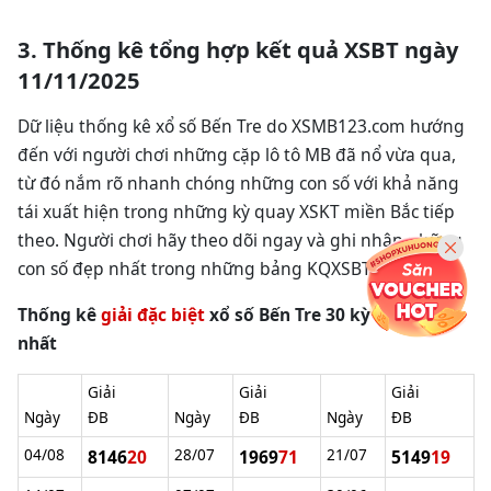
3. Thống kê tổng hợp kết quả XSBT ngày
11/11/2025
Dữ liệu thống kê xổ số Bến Tre do XSMB123.com hướng
đến với người chơi những cặp lô tô MB đã nổ vừa qua,
từ đó nắm rõ nhanh chóng những con số với khả năng
tái xuất hiện trong những kỳ quay XSKT miền Bắc tiếp
theo. Người chơi hãy theo dõi ngay và ghi nhận những
con số đẹp nhất trong những bảng KQXSBT vừa qua:
Thống kê
giải đặc biệt
xổ số Bến Tre 30 kỳ quay gần
nhất
Giải
Giải
Giải
Ngày
ĐB
Ngày
ĐB
Ngày
ĐB
04/08
8146
20
28/07
1969
71
21/07
5149
19