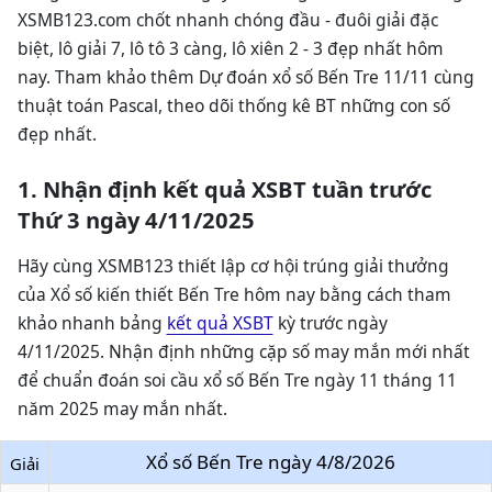
XSMB123.com chốt nhanh chóng đầu - đuôi giải đặc
biệt, lô giải 7, lô tô 3 càng, lô xiên 2 - 3 đẹp nhất hôm
nay. Tham khảo thêm Dự đoán xổ số Bến Tre 11/11 cùng
thuật toán Pascal, theo dõi thống kê BT những con số
đẹp nhất.
1. Nhận định kết quả XSBT tuần trước
Thứ 3 ngày 4/11/2025
Hãy cùng XSMB123 thiết lập cơ hội trúng giải thưởng
của Xổ số kiến thiết Bến Tre hôm nay bằng cách tham
khảo nhanh bảng
kết quả XSBT
kỳ trước ngày
4/11/2025. Nhận định những cặp số may mắn mới nhất
để chuẩn đoán soi cầu xổ số Bến Tre ngày 11 tháng 11
năm 2025 may mắn nhất.
Xổ số Bến Tre ngày 4/8/2026
Giải