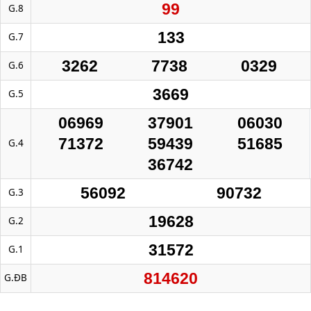
99
G.8
133
G.7
3262
7738
0329
G.6
3669
G.5
06969
37901
06030
71372
59439
51685
G.4
36742
56092
90732
G.3
19628
G.2
31572
G.1
814620
G.ĐB