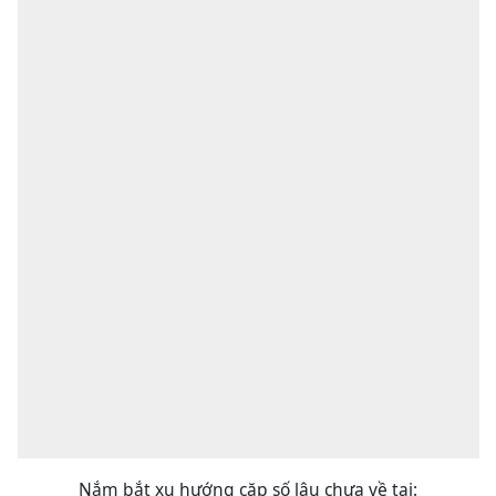
Nắm bắt xu hướng cặp số lâu chưa về tại: