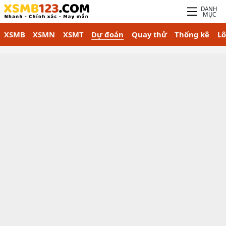
DANH
MỤC
XSMB
XSMN
XSMT
Dự đoán
Quay thử
Thống kê
Lô