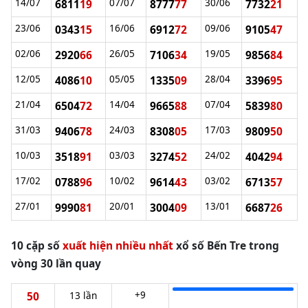
14/07
6811
19
07/07
8777
77
30/06
7732
21
23/06
0343
15
16/06
6912
72
09/06
9105
47
02/06
2920
66
26/05
7106
34
19/05
9856
84
12/05
4086
10
05/05
1335
09
28/04
3396
95
21/04
6504
72
14/04
9665
88
07/04
5839
80
31/03
9406
78
24/03
8308
05
17/03
9809
50
10/03
3518
91
03/03
3274
52
24/02
4042
94
17/02
0788
96
10/02
9614
43
03/02
6713
57
27/01
9990
81
20/01
3004
09
13/01
6687
26
10 cặp số
xuất hiện nhiều nhất
xổ số Bến Tre trong
vòng 30 lần quay
50
+9
13 lần