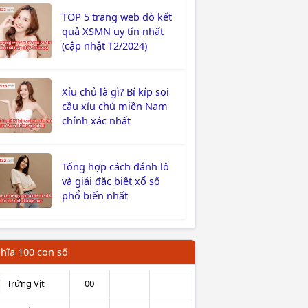
TOP 5 trang web dò kết
quả XSMN uy tín nhất
(cập nhật T2/2024)
Xỉu chủ là gì? Bí kíp soi
cầu xỉu chủ miền Nam
chính xác nhất
Tổng hợp cách đánh lô
và giải đặc biệt xổ số
phổ biến nhất
hĩa 100 con số
Trứng Vịt
00