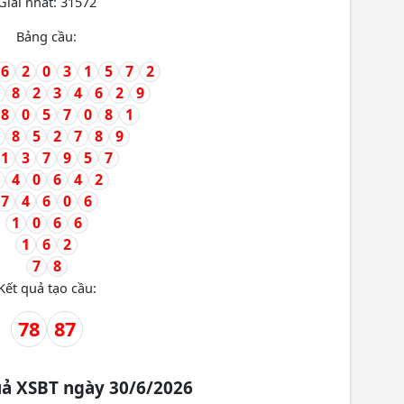
Giải nhất:
31572
Bảng cầu:
6
2
0
3
1
5
7
2
8
2
3
4
6
2
9
8
0
5
7
0
8
1
8
5
2
7
8
9
1
3
7
9
5
7
4
0
6
4
2
7
4
6
0
6
1
0
6
6
1
6
2
7
8
Kết quả tạo cầu:
78
87
uả XSBT ngày 30/6/2026