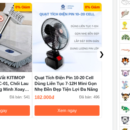
0% Giảm
0% Giảm
❯
Vắt KITIMOP
Quạt Tích Điện Pin 10-20 Cell
01, Chổi Lau
Dùng Liên Tục 7-12H Mini Gọn
g Minh Xoay
Nhẹ Bền Đẹp Tiện Lợi Đa Năng
Lau
182.000đ
Đã bán: 541
Đã bán: 496
gay
Xem ngay