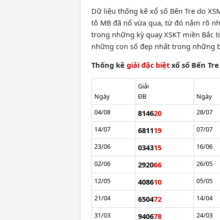
Dữ liệu thống kê xổ số Bến Tre do X
tô MB đã nổ vừa qua, từ đó nắm rõ nh
trong những kỳ quay XSKT miền Bắc ti
những con số đẹp nhất trong những 
Thống kê
giải đặc biệt
xổ số Bến Tre
Giải
Ngày
ĐB
Ngày
04/08
28/07
8146
20
14/07
07/07
6811
19
23/06
16/06
0343
15
02/06
26/05
2920
66
12/05
05/05
4086
10
21/04
14/04
6504
72
31/03
24/03
9406
78