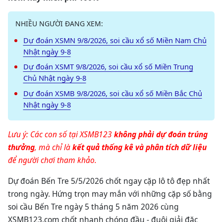
NHIỀU NGƯỜI ĐANG XEM:
Dự đoán XSMN 9/8/2026, soi cầu xổ số Miền Nam Chủ
Nhật ngày 9-8
Dự đoán XSMT 9/8/2026, soi cầu xổ số Miền Trung
Chủ Nhật ngày 9-8
Dự đoán XSMB 9/8/2026, soi cầu xổ số Miền Bắc Chủ
Nhật ngày 9-8
Lưu ý: Các con số tại XSMB123
không phải dự đoán trúng
thưởng
, mà chỉ là
kết quả thống kê và phân tích dữ liệu
để người chơi tham khảo.
Dự đoán Bến Tre 5/5/2026 chốt ngay cặp lô tô đẹp nhất
trong ngày. Hứng trọn may mắn với những cặp số bằng
soi cầu Bến Tre ngày 5 tháng 5 năm 2026 cùng
XSMB123.com chốt nhanh chóng đầu - đuôi giải đặc