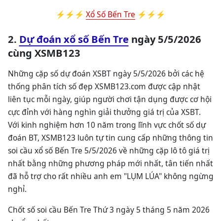
⚡⚡⚡
Xổ Số Bến Tre
⚡⚡⚡
2.
Dự đoán xổ số Bến Tre
ngày 5/5/2026
cùng XSMB123
Những cặp số dự đoán XSBT ngày 5/5/2026 bởi các hệ
thống phân tích số đẹp XSMB123.com được cập nhật
liên tục mỗi ngày, giúp người chơi tận dụng được cơ hội
cực đỉnh với hàng nghìn giải thưởng giá trị của XSBT.
Với kinh nghiệm hơn 10 năm trong lĩnh vực chốt số dự
đoán BT, XSMB123 luôn tự tin cung cấp những thông tin
soi cầu xổ số Bến Tre 5/5/2026 về những cặp lô tô giá trị
nhất bằng những phương pháp mới nhất, tân tiến nhất
đã hỗ trợ cho rất nhiều anh em "LỤM LÚA" không ngừng
nghỉ.
Chốt số soi cầu Bến Tre Thứ 3 ngày 5 tháng 5 năm 2026