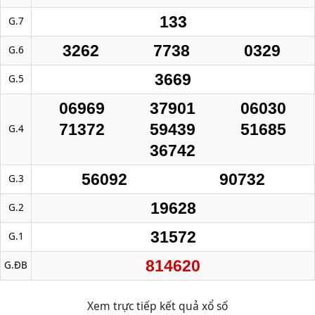
133
G.7
3262
7738
0329
G.6
3669
G.5
06969
37901
06030
71372
59439
51685
G.4
36742
56092
90732
G.3
19628
G.2
31572
G.1
814620
G.ĐB
Xem trực tiếp kết quả xổ số