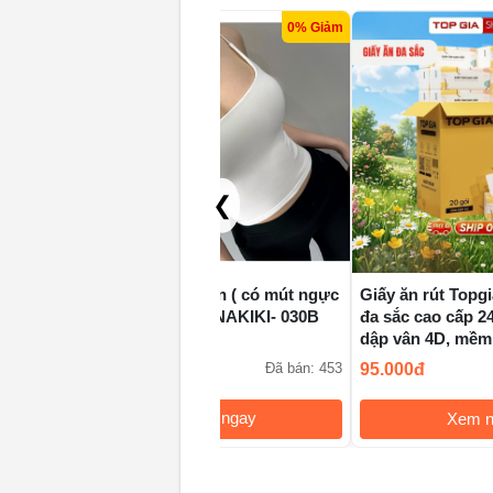
40% Giảm
0% Giảm
❮
ẤP] Khăn
Áo 2 dây sợi bún ( có mút ngực
Giấy ăn rút Topgi
 bịch treo
) dáng lửng ANNAKIKI- 030B
đa sắc cao cấp 24
ai mềm
dập vân 4D, mềm
tốt
98.000đ
95.000đ
Đã bán: 453
Đã bán: 5000
Xem ngay
Xem n