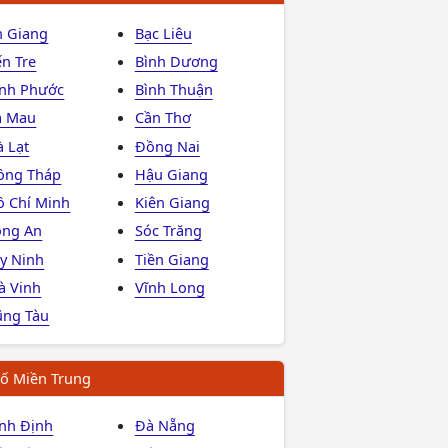
n Giang
Bạc Liêu
n Tre
Bình Dương
ình Phước
Bình Thuận
à Mau
Cần Thơ
à Lạt
Đồng Nai
ồng Tháp
Hậu Giang
ồ Chí Minh
Kiên Giang
ong An
Sóc Trăng
ây Ninh
Tiền Giang
à Vinh
Vĩnh Long
ũng Tàu
số Miền Trung
ình Định
Đà Nẵng