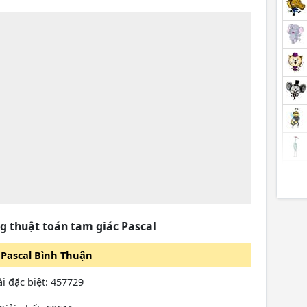
 thuật toán tam giác Pascal
 Pascal Bình Thuận
ải đặc biệt:
457729