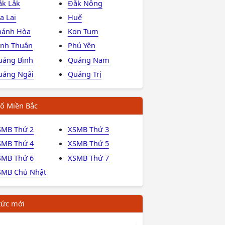
ắk Lắk
Đắk Nông
a Lai
Huế
hánh Hòa
Kon Tum
inh Thuận
Phú Yên
uảng Bình
Quảng Nam
uảng Ngãi
Quảng Trị
số Miền Bắc
SMB Thứ 2
XSMB Thứ 3
SMB Thứ 4
XSMB Thứ 5
SMB Thứ 6
XSMB Thứ 7
SMB Chủ Nhật
tức mới