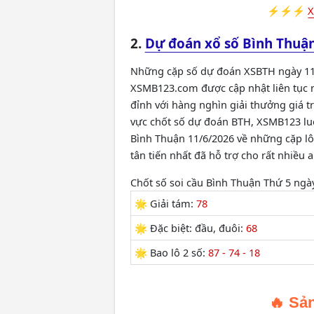
⚡⚡⚡
X
2.
Dự đoán xổ số Bình Thuậ
Những cặp số dự đoán XSBTH ngày 11/
XSMB123.com được cập nhật liên tục m
đỉnh với hàng nghìn giải thưởng giá t
vực chốt số dự đoán BTH, XSMB123 luô
Bình Thuận 11/6/2026 về những cặp lô
tân tiến nhất đã hỗ trợ cho rất nhiề
Chốt số soi cầu Bình Thuận Thứ 5 ngà
🌟 Giải tám:
78
🌟 Đặc biệt: đầu, đuôi:
68
🌟 Bao lô 2 số:
87 - 74 - 18
🔥 Sả