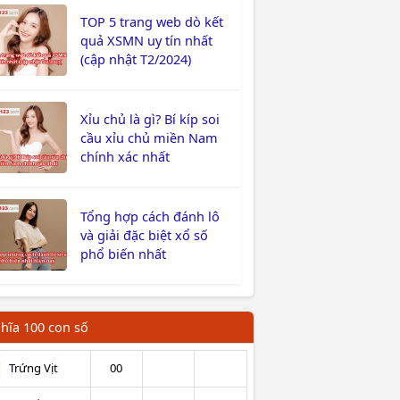
TOP 5 trang web dò kết
quả XSMN uy tín nhất
(cập nhật T2/2024)
Xỉu chủ là gì? Bí kíp soi
cầu xỉu chủ miền Nam
chính xác nhất
Tổng hợp cách đánh lô
và giải đặc biệt xổ số
phổ biến nhất
hĩa 100 con số
Trứng Vịt
00