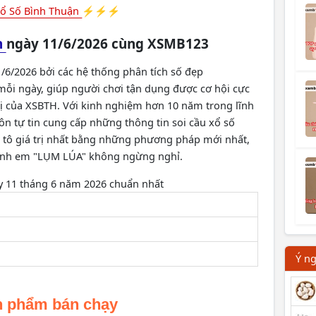
ổ Số Bình Thuận
⚡⚡⚡
n
ngày 11/6/2026 cùng XSMB123
6/2026 bởi các hệ thống phân tích số đẹp
ỗi ngày, giúp người chơi tận dụng được cơ hội cực
rị của XSBTH. Với kinh nghiệm hơn 10 năm trong lĩnh
n tự tin cung cấp những thông tin soi cầu xổ số
 tô giá trị nhất bằng những phương pháp mới nhất,
u anh em "LỤM LÚA" không ngừng nghỉ.
y 11 tháng 6 năm 2026 chuẩn nhất
Ý ng
n phẩm bán chạy