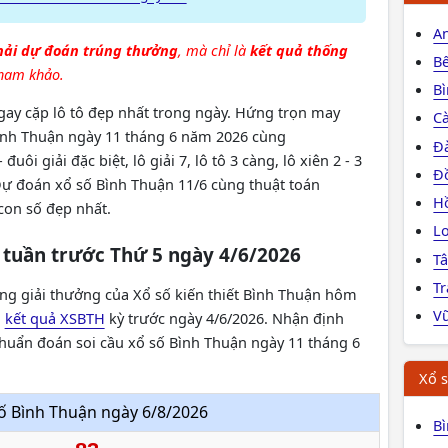
A
hải dự đoán trúng thưởng
, mà chỉ là
kết quả thống
Bế
tham khảo.
B
ay cặp lô tô đẹp nhất trong ngày. Hứng trọn may
C
ình Thuận ngày 11 tháng 6 năm 2026 cùng
Đ
 giải đặc biệt, lô giải 7, lô tô 3 càng, lô xiên 2 - 3
Đ
 đoán xổ số Bình Thuận 11/6 cùng thuật toán
H
con số đẹp nhất.
L
 tuần trước Thứ 5 ngày 4/6/2026
T
Tr
úng giải thưởng của Xổ số kiến thiết Bình Thuận hôm
V
g
kết quả XSBTH
kỳ trước ngày 4/6/2026. Nhận định
uẩn đoán soi cầu xổ số Bình Thuận ngày 11 tháng 6
Xổ 
ố Bình Thuận ngày 6/8/2026
B