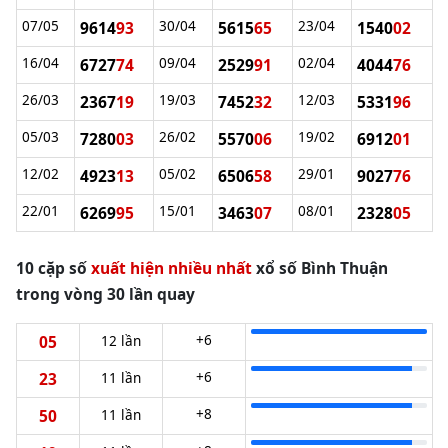
07/05
9614
93
30/04
5615
65
23/04
1540
02
16/04
6727
74
09/04
2529
91
02/04
4044
76
26/03
2367
19
19/03
7452
32
12/03
5331
96
05/03
7280
03
26/02
5570
06
19/02
6912
01
12/02
4923
13
05/02
6506
58
29/01
9027
76
22/01
6269
95
15/01
3463
07
08/01
2328
05
10 cặp số
xuất hiện nhiều nhất
xổ số Bình Thuận
trong vòng 30 lần quay
05
+6
12 lần
23
+6
11 lần
50
+8
11 lần