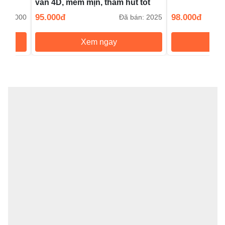
vân 4D, mềm mịn, thấm hút tốt
95.000đ
98.000đ
n: 10000
Đã bán: 2025
Xem ngay
X