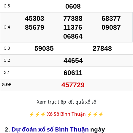
0608
G.5
45303
77388
68377
85679
11376
09087
G.4
06864
59035
27848
G.3
44654
G.2
60611
G.1
457729
G.ĐB
Xem trực tiếp kết quả xổ số
⚡⚡⚡
Xổ Số Bình Thuận
⚡⚡⚡
2.
Dự đoán xổ số Bình Thuận
ngày