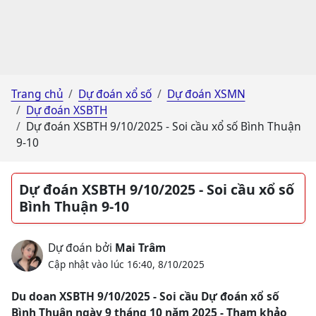
Trang chủ
Dự đoán xổ số
Dự đoán XSMN
Dự đoán XSBTH
Dự đoán XSBTH 9/10/2025 - Soi cầu xổ số Bình Thuận
9-10
Dự đoán XSBTH 9/10/2025 - Soi cầu xổ số
Bình Thuận 9-10
Dự đoán bởi
Mai Trâm
Cập nhật vào lúc 16:40, 8/10/2025
Du doan XSBTH 9/10/2025 - Soi cầu Dự đoán xổ số
Bình Thuận ngày 9 tháng 10 năm 2025 - Tham khảo