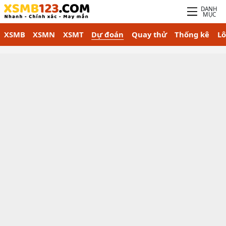
DANH
MỤC
XSMB
XSMN
XSMT
Dự đoán
Quay thử
Thống kê
Lô