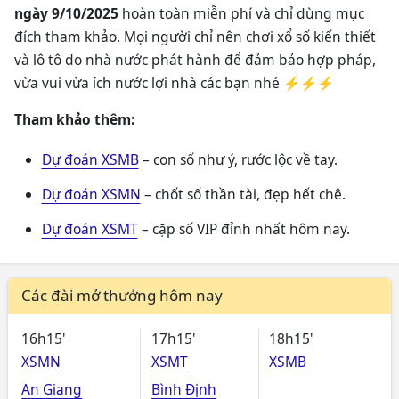
ngày 9/10/2025
hoàn toàn miễn phí và chỉ dùng mục
đích tham khảo. Mọi người chỉ nên chơi xổ số kiến thiết
và lô tô do nhà nước phát hành để đảm bảo hợp pháp,
vừa vui vừa ích nước lợi nhà các bạn nhé ⚡⚡⚡
Tham khảo thêm:
Dự đoán XSMB
– con số như ý, rước lộc về tay.
Dự đoán XSMN
– chốt số thần tài, đẹp hết chê.
Dự đoán XSMT
– cặp số VIP đỉnh nhất hôm nay.
Các đài mở thưởng hôm nay
16h15'
17h15'
18h15'
XSMN
XSMT
XSMB
An Giang
Bình Định