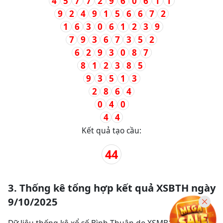
4
5
7
7
2
9
6
0
6
1
1
9
2
4
9
1
5
6
6
7
2
1
6
3
0
6
1
2
3
9
7
9
3
6
7
3
5
2
6
2
9
3
0
8
7
8
1
2
3
8
5
9
3
5
1
3
2
8
6
4
0
4
0
4
4
Kết quả tạo cầu:
44
3. Thống kê tổng hợp kết quả XSBTH ngày
9/10/2025
Dữ liệu thống kê xổ số Bình Thuận do XSMB123.com