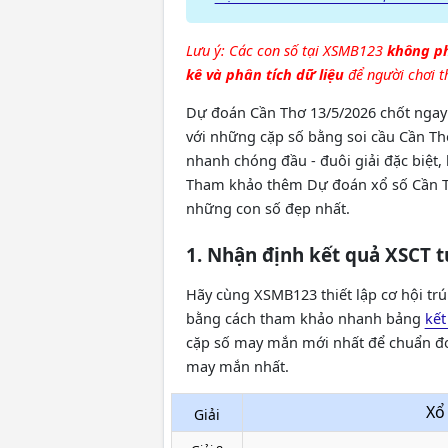
Lưu ý: Các con số tại XSMB123
không p
kê và phân tích dữ liệu
để người chơi 
Dự đoán Cần Thơ 13/5/2026 chốt ngay
với những cặp số bằng soi cầu Cần T
nhanh chóng đầu - đuôi giải đặc biệt, l
Tham khảo thêm Dự đoán xổ số Cần Thơ
những con số đẹp nhất.
1. Nhận định kết quả XSCT 
Hãy cùng XSMB123 thiết lập cơ hội tr
bằng cách tham khảo nhanh bảng
kết
cặp số may mắn mới nhất để chuẩn đo
may mắn nhất.
Xổ
Giải