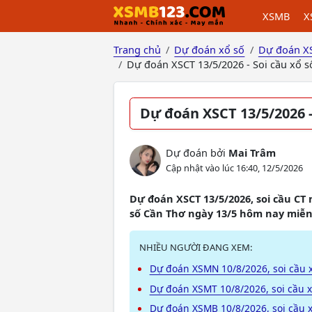
XSMB
X
Trang chủ
Dự đoán xổ số
Dự đoán 
Dự đoán XSCT 13/5/2026 - Soi cầu xổ s
Dự đoán XSCT 13/5/2026 -
Dự đoán bởi
Mai Trâm
Cập nhật vào lúc 16:40, 12/5/2026
Dự đoán XSCT 13/5/2026, soi cầu CT
số Cần Thơ ngày 13/5 hôm nay miễn
NHIỀU NGƯỜI ĐANG XEM:
Dự đoán XSMN 10/8/2026, soi cầu 
Dự đoán XSMT 10/8/2026, soi cầu x
Dự đoán XSMB 10/8/2026, soi cầu x