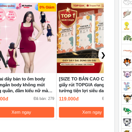
0% Giảm
40% Giảm
❯
to ôm body
[SIZE TO BẢN CAO CẤP] Khăn
không mút
giấy rút TOPGIA dạng bịch treo
 kiểu nữ màu
tường tiện lợi siêu dai mềm
i tiệc bigsize
mịn
119.000đ
Đã bán: 279
Đã bán: 5000
gay
Xem ngay