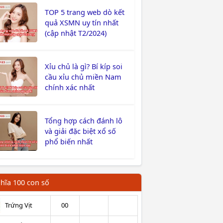
TOP 5 trang web dò kết
quả XSMN uy tín nhất
(cập nhật T2/2024)
Xỉu chủ là gì? Bí kíp soi
cầu xỉu chủ miền Nam
chính xác nhất
Tổng hợp cách đánh lô
và giải đặc biệt xổ số
phổ biến nhất
hĩa 100 con số
Trứng Vịt
00