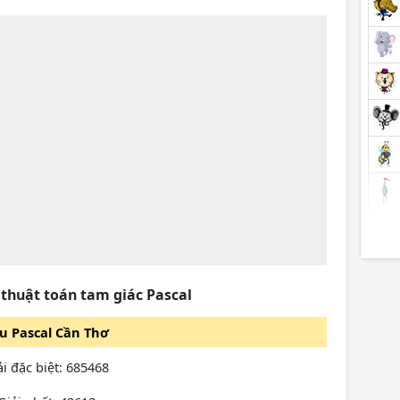
thuật toán tam giác Pascal
u Pascal Cần Thơ
ải đặc biệt:
685468