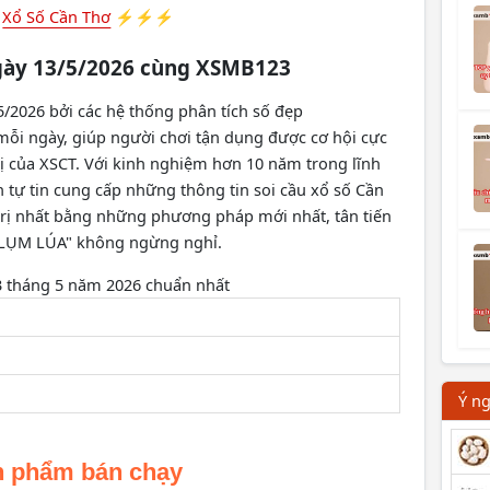
⚡
Xổ Số Cần Thơ
⚡⚡⚡
ày 13/5/2026 cùng XSMB123
2026 bởi các hệ thống phân tích số đẹp
ỗi ngày, giúp người chơi tận dụng được cơ hội cực
rị của XSCT. Với kinh nghiệm hơn 10 năm trong lĩnh
 tự tin cung cấp những thông tin soi cầu xổ số Cần
 trị nhất bằng những phương pháp mới nhất, tân tiến
 "LỤM LÚA" không ngừng nghỉ.
3 tháng 5 năm 2026 chuẩn nhất
Ý ng
n phẩm bán chạy