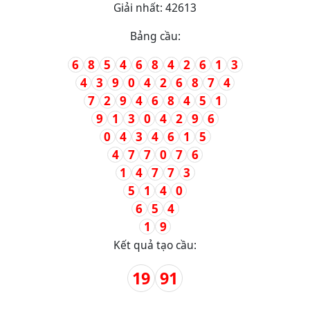
Giải nhất:
42613
Bảng cầu:
6
8
5
4
6
8
4
2
6
1
3
4
3
9
0
4
2
6
8
7
4
7
2
9
4
6
8
4
5
1
9
1
3
0
4
2
9
6
0
4
3
4
6
1
5
4
7
7
0
7
6
1
4
7
7
3
5
1
4
0
6
5
4
1
9
Kết quả tạo cầu:
19
91