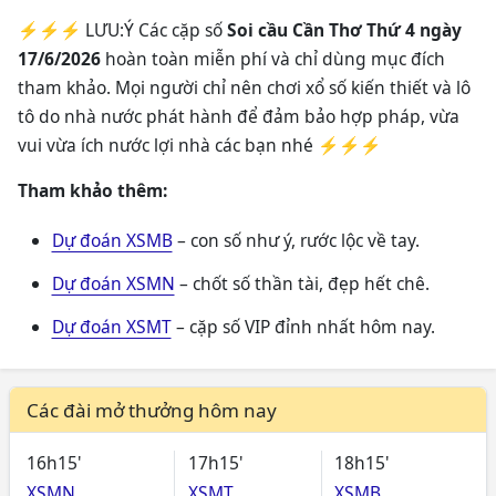
⚡⚡⚡ LƯU:Ý Các cặp số
Soi cầu Cần Thơ Thứ 4 ngày
17/6/2026
hoàn toàn miễn phí và chỉ dùng mục đích
tham khảo. Mọi người chỉ nên chơi xổ số kiến thiết và lô
tô do nhà nước phát hành để đảm bảo hợp pháp, vừa
vui vừa ích nước lợi nhà các bạn nhé ⚡⚡⚡
Tham khảo thêm:
Dự đoán XSMB
– con số như ý, rước lộc về tay.
Dự đoán XSMN
– chốt số thần tài, đẹp hết chê.
Dự đoán XSMT
– cặp số VIP đỉnh nhất hôm nay.
Các đài mở thưởng hôm nay
16h15'
17h15'
18h15'
XSMN
XSMT
XSMB