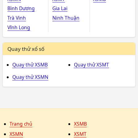
Bình Dương
Gia Lai
Trà Vinh
Ninh Thuận
Vĩnh Long
Quay thử xổ số
Quay thử XSMB
Quay thử XSMT
Quay thử XSMN
Trang chủ
XSMB
XSMN
XSMT