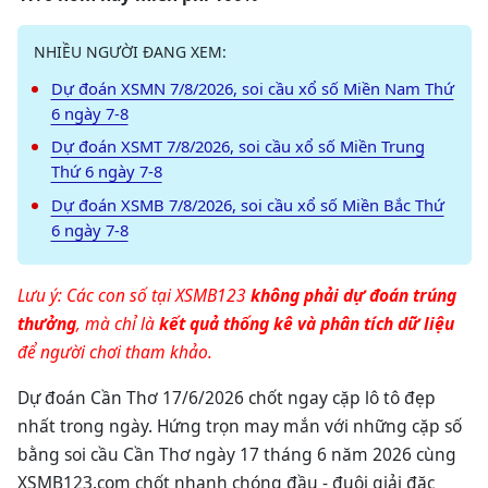
NHIỀU NGƯỜI ĐANG XEM:
Dự đoán XSMN 7/8/2026, soi cầu xổ số Miền Nam Thứ
6 ngày 7-8
Dự đoán XSMT 7/8/2026, soi cầu xổ số Miền Trung
Thứ 6 ngày 7-8
Dự đoán XSMB 7/8/2026, soi cầu xổ số Miền Bắc Thứ
6 ngày 7-8
Lưu ý: Các con số tại XSMB123
không phải dự đoán trúng
thưởng
, mà chỉ là
kết quả thống kê và phân tích dữ liệu
để người chơi tham khảo.
Dự đoán Cần Thơ 17/6/2026 chốt ngay cặp lô tô đẹp
nhất trong ngày. Hứng trọn may mắn với những cặp số
bằng soi cầu Cần Thơ ngày 17 tháng 6 năm 2026 cùng
XSMB123.com chốt nhanh chóng đầu - đuôi giải đặc