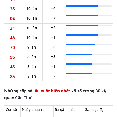
35
+4
10 lần
04
+7
10 lần
31
+2
10 lần
48
+1
10 lần
70
+8
9 lần
95
+3
8 lần
45
+1
8 lần
85
+2
8 lần
Những cặp số
lâu xuất hiện nhất
xổ số trong 30 kỳ
quay Cần Thơ
Con số
Ngày chưa ra
Ra gần nhất
Gan cực đại