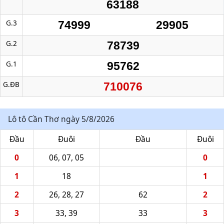
63188
G.3
74999
29905
G.2
78739
G.1
95762
G.ĐB
710076
Lô tô Cần Thơ ngày 5/8/2026
Đầu
Đuôi
Đầu
Đuôi
0
06, 07, 05
0
1
18
1
2
26, 28, 27
62
2
3
33, 39
33
3