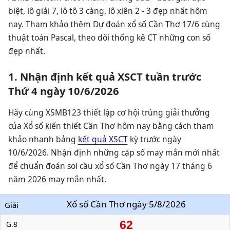
biệt, lô giải 7, lô tô 3 càng, lô xiên 2 - 3 đẹp nhất hôm
nay. Tham khảo thêm Dự đoán xổ số Cần Thơ 17/6 cùng
thuật toán Pascal, theo dõi thống kê CT những con số
đẹp nhất.
1. Nhận định kết quả XSCT tuần trước
Thứ 4 ngày 10/6/2026
Hãy cùng XSMB123 thiết lập cơ hội trúng giải thưởng
của Xổ số kiến thiết Cần Thơ hôm nay bằng cách tham
khảo nhanh bảng
kết quả XSCT
kỳ trước ngày
10/6/2026. Nhận định những cặp số may mắn mới nhất
để chuẩn đoán soi cầu xổ số Cần Thơ ngày 17 tháng 6
năm 2026 may mắn nhất.
Xổ số Cần Thơ ngày 5/8/2026
Giải
62
G.8