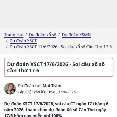
Trang chủ
Dự đoán xổ số
Dự đoán XSMN
Dự đoán XSCT
Dự đoán XSCT 17/6/2026 - Soi cầu xổ số Cần Thơ 17-6
Dự đoán XSCT 17/6/2026 - Soi cầu xổ số
Cần Thơ 17-6
Dự đoán bởi
Mai Trâm
Cập nhật vào lúc 16:40, 16/6/2026
Dự đoán XSCT 17/6/2026, soi cầu CT ngày 17 tháng 6
năm 2026, tham khảo dự đoán Xổ số Cần Thơ ngày
17/6 hôm nay miễn phí 100%