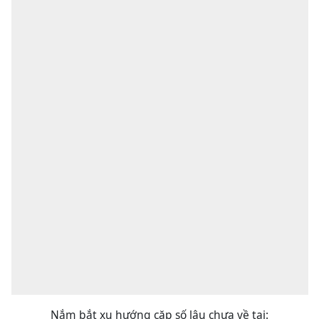
Nắm bắt xu hướng cặp số lâu chưa về tại: