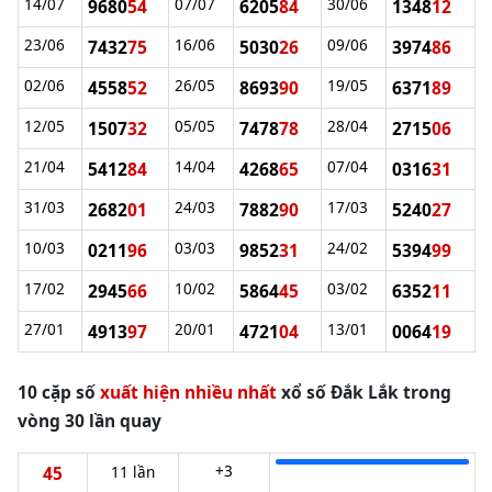
14/07
9680
54
07/07
6205
84
30/06
1348
12
23/06
7432
75
16/06
5030
26
09/06
3974
86
02/06
4558
52
26/05
8693
90
19/05
6371
89
12/05
1507
32
05/05
7478
78
28/04
2715
06
21/04
5412
84
14/04
4268
65
07/04
0316
31
31/03
2682
01
24/03
7882
90
17/03
5240
27
10/03
0211
96
03/03
9852
31
24/02
5394
99
17/02
2945
66
10/02
5864
45
03/02
6352
11
27/01
4913
97
20/01
4721
04
13/01
0064
19
10 cặp số
xuất hiện nhiều nhất
xổ số Đắk Lắk trong
vòng 30 lần quay
45
+3
11 lần