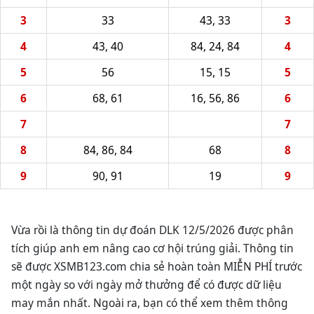
3
33
43, 33
3
4
43, 40
84, 24, 84
4
5
56
15, 15
5
6
68, 61
16, 56, 86
6
7
7
8
84, 86, 84
68
8
9
90, 91
19
9
Vừa rồi là thông tin dự đoán DLK 12/5/2026 được phân
tích giúp anh em nâng cao cơ hội trúng giải. Thông tin
sẽ được XSMB123.com chia sẻ hoàn toàn MIỄN PHÍ trước
một ngày so với ngày mở thưởng để có được dữ liệu
may mắn nhất. Ngoài ra, bạn có thể xem thêm thông