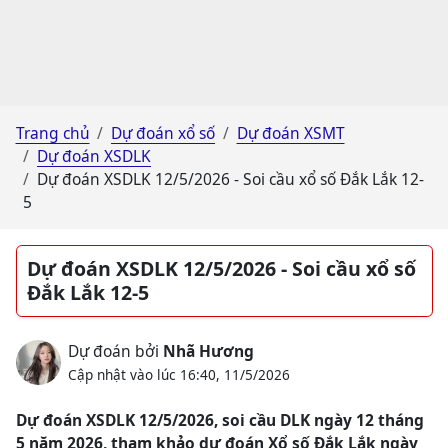
Trang chủ
Dự đoán xổ số
Dự đoán XSMT
Dự đoán XSDLK
Dự đoán XSDLK 12/5/2026 - Soi cầu xổ số Đắk Lắk 12-
5
Dự đoán XSDLK 12/5/2026 - Soi cầu xổ số
Đắk Lắk 12-5
Dự đoán bởi
Nhã Hương
Cập nhật vào lúc 16:40, 11/5/2026
Dự đoán XSDLK 12/5/2026, soi cầu DLK ngày 12 tháng
5 năm 2026, tham khảo dự đoán Xổ số Đắk Lắk ngày