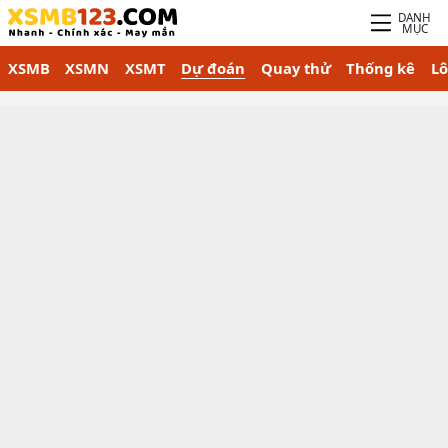
DANH
MỤC
XSMB
XSMN
XSMT
Dự đoán
Quay thử
Thống kê
Lô