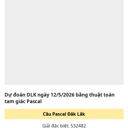
Dự đoán DLK ngày 12/5/2026 bằng thuật toán
tam giác Pascal
Cầu Pascal Đắk Lắk
Giải đặc biệt:
532482