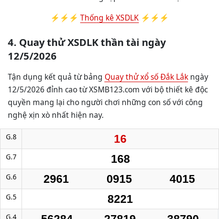
⚡⚡⚡
Thống kê XSDLK
⚡⚡⚡
4. Quay thử XSDLK thần tài ngày
12/5/2026
Tận dụng kết quả từ bảng
Quay thử xổ số Đắk Lắk
ngày
12/5/2026 đỉnh cao từ XSMB123.com với bộ thiết kê độc
quyền mang lại cho người chơi những con số với công
nghệ xịn xò nhất hiện nay.
G.8
16
G.7
168
G.6
2961
0915
4015
G.5
8221
G.4