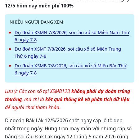
12/5 hôm nay miễn phí 100%
NHIỀU NGƯỜI ĐANG XEM:
Dự đoán XSMN 7/8/2026, soi cầu xổ số Miền Nam Thứ
6 ngày 7-8
Dự đoán XSMT 7/8/2026, soi cầu xổ số Miền Trung
Thứ 6 ngày 7-8
Dự đoán XSMB 7/8/2026, soi cầu xổ số Miền Bắc Thứ
6 ngày 7-8
Lưu ý: Các con số tại XSMB123
không phải dự đoán trúng
thưởng
, mà chỉ là
kết quả thống kê và phân tích dữ liệu
để người chơi tham khảo.
Dự đoán Đắk Lắk 12/5/2026 chốt ngay cặp lô tô đẹp
nhất trong ngày. Hứng trọn may mắn với những cặp số
bằng soi cầu Đắk Lắk ngày 12 tháng 5 năm 2026 cùng