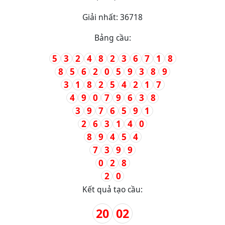
Giải nhất:
36718
Bảng cầu:
5
3
2
4
8
2
3
6
7
1
8
8
5
6
2
0
5
9
3
8
9
3
1
8
2
5
4
2
1
7
4
9
0
7
9
6
3
8
3
9
7
6
5
9
1
2
6
3
1
4
0
8
9
4
5
4
7
3
9
9
0
2
8
2
0
Kết quả tạo cầu:
20
02