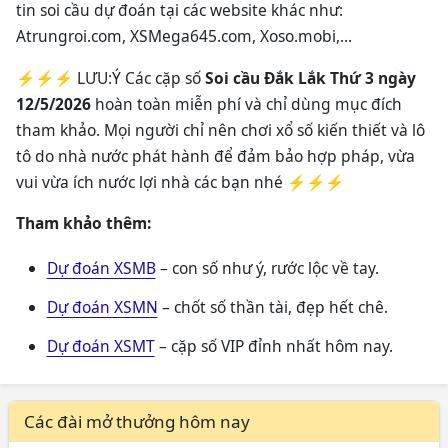
tin soi cầu dự đoán tại các website khác như:
Atrungroi.com, XSMega645.com, Xoso.mobi,...
⚡⚡⚡ LƯU:Ý Các cặp số
Soi cầu Đắk Lắk Thứ 3 ngày
12/5/2026
hoàn toàn miễn phí và chỉ dùng mục đích
tham khảo. Mọi người chỉ nên chơi xổ số kiến thiết và lô
tô do nhà nước phát hành để đảm bảo hợp pháp, vừa
vui vừa ích nước lợi nhà các bạn nhé ⚡⚡⚡
Tham khảo thêm:
Dự đoán XSMB
– con số như ý, rước lộc về tay.
Dự đoán XSMN
– chốt số thần tài, đẹp hết chê.
Dự đoán XSMT
– cặp số VIP đỉnh nhất hôm nay.
Các đài mở thưởng hôm nay