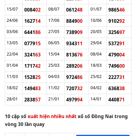
15/07
0084
02
08/07
0612
48
01/07
9865
46
24/06
1627
14
17/06
8849
00
10/06
9102
92
03/06
6441
86
27/05
7389
09
20/05
3256
97
13/05
0779
15
06/05
9343
11
29/04
5372
91
22/04
3241
63
15/04
8136
76
08/04
4790
04
01/04
1717
42
25/03
2892
06
18/03
7496
00
11/03
1528
25
04/03
9724
86
25/02
2227
31
18/02
1494
83
11/02
7207
32
04/02
6368
38
28/01
2838
57
21/01
4979
94
14/01
4408
71
10 cặp số
xuất hiện nhiều nhất
xổ số Đồng Nai trong
vòng 30 lần quay