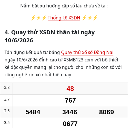
Nắm bắt xu hướng cặp số lâu chưa về tại:
⚡⚡⚡
Thống kê XSDN
⚡⚡⚡
4. Quay thử XSDN thần tài ngày
10/6/2026
Tận dụng kết quả từ bảng
Quay thử xổ số Đồng Nai
ngày 10/6/2026 đỉnh cao từ XSMB123.com với bộ thiết
kê độc quyền mang lại cho người chơi những con số với
công nghệ xịn xò nhất hiện nay.
G.8
48
G.7
767
G.6
5484
3446
8069
G.5
0677