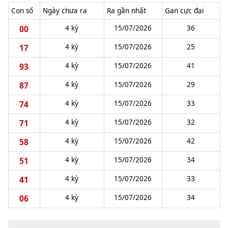
Con số
Ngày chưa ra
Ra gần nhất
Gan cực đại
00
4 kỳ
15/07/2026
36
17
4 kỳ
15/07/2026
25
93
4 kỳ
15/07/2026
41
87
4 kỳ
15/07/2026
29
74
4 kỳ
15/07/2026
33
71
4 kỳ
15/07/2026
32
58
4 kỳ
15/07/2026
42
51
4 kỳ
15/07/2026
34
41
4 kỳ
15/07/2026
33
06
4 kỳ
15/07/2026
34