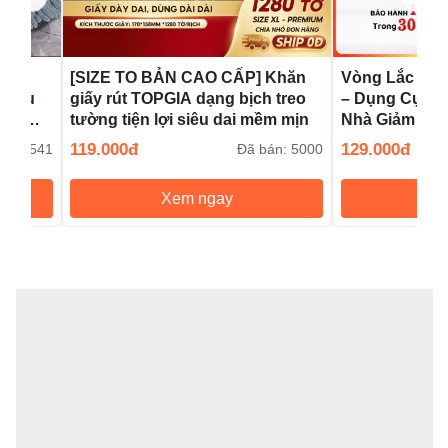
MOP
[SIZE TO BẢN CAO CẤP] Khăn
Vòng Lắc Eo 
 Lau
giấy rút TOPGIA dạng bịch treo
– Dụng Cụ Tậ
oay
tường tiện lợi siêu dai mềm mịn
Nhà Giảm Eo 
119.000đ
129.000đ
bán: 541
Đã bán: 5000
Xem ngay
X