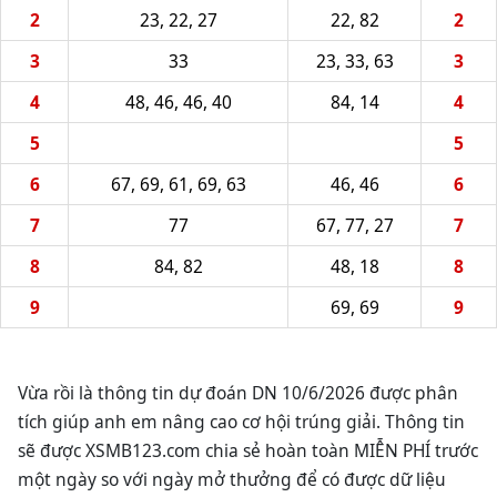
2
23, 22, 27
22, 82
2
3
33
23, 33, 63
3
4
48, 46, 46, 40
84, 14
4
5
5
6
67, 69, 61, 69, 63
46, 46
6
7
77
67, 77, 27
7
8
84, 82
48, 18
8
9
69, 69
9
Vừa rồi là thông tin dự đoán DN 10/6/2026 được phân
tích giúp anh em nâng cao cơ hội trúng giải. Thông tin
sẽ được XSMB123.com chia sẻ hoàn toàn MIỄN PHÍ trước
một ngày so với ngày mở thưởng để có được dữ liệu