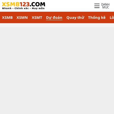
DANH
MỤC
XSMB
XSMN
XSMT
Dự đoán
Quay thử
Thống kê
Lô