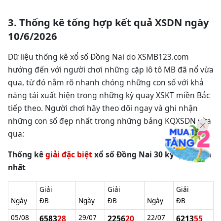
3. Thống kê tổng hợp kết quả XSDN ngày
10/6/2026
Dữ liệu thống kê xổ số Đồng Nai do XSMB123.com
hướng đến với người chơi những cặp lô tô MB đã nổ vừa
qua, từ đó nắm rõ nhanh chóng những con số với khả
năng tái xuất hiện trong những kỳ quay XSKT miền Bắc
tiếp theo. Người chơi hãy theo dõi ngay và ghi nhận
những con số đẹp nhất trong những bảng KQXSDN vừa
qua:
Thống kê
giải đặc biệt
xổ số Đồng Nai 30 kỳ quay gần
nhất
Giải
Giải
Giải
Ngày
ĐB
Ngày
ĐB
Ngày
ĐB
05/08
6583
28
29/07
2256
20
22/07
6213
55