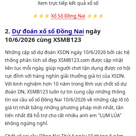
Xem trực tiếp kết quả xổ số
⚡⚡⚡
Xổ Số Đồng Nai
⚡⚡⚡
2.
Dự đoán xổ số Đồng Nai
ngày
10/6/2026 cùng XSMB123
Những cặp số dự đoán XSDN ngày 10/6/2026 bởi các hệ
thống phân tích số đẹp XSMB123.com được cập nhật
liên tục mỗi ngày, giúp người chơi tận dụng được cơ hội
cực đỉnh với hàng nghìn giải thưởng giá trị của XSDN.
Với kinh nghiệm hơn 10 năm trong lĩnh vực chốt số dự
đoán DN, XSMB123 luôn tự tin cung cấp những thông
tin soi cầu xổ số Đồng Nai 10/6/2026 về những cặp lô tô
giá trị nhất bằng những phương pháp mới nhất, tân
tiến nhất đã hỗ trợ cho rất nhiều anh em "LỤM LÚA"
không ngừng nghỉ.
Chốt số soi cầu Đồng Nai Thứ 4 ngày 10 tháng 6 năm