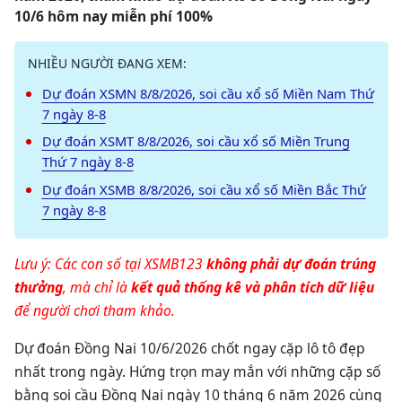
10/6 hôm nay miễn phí 100%
NHIỀU NGƯỜI ĐANG XEM:
Dự đoán XSMN 8/8/2026, soi cầu xổ số Miền Nam Thứ
7 ngày 8-8
Dự đoán XSMT 8/8/2026, soi cầu xổ số Miền Trung
Thứ 7 ngày 8-8
Dự đoán XSMB 8/8/2026, soi cầu xổ số Miền Bắc Thứ
7 ngày 8-8
Lưu ý: Các con số tại XSMB123
không phải dự đoán trúng
thưởng
, mà chỉ là
kết quả thống kê và phân tích dữ liệu
để người chơi tham khảo.
Dự đoán Đồng Nai 10/6/2026 chốt ngay cặp lô tô đẹp
nhất trong ngày. Hứng trọn may mắn với những cặp số
bằng soi cầu Đồng Nai ngày 10 tháng 6 năm 2026 cùng