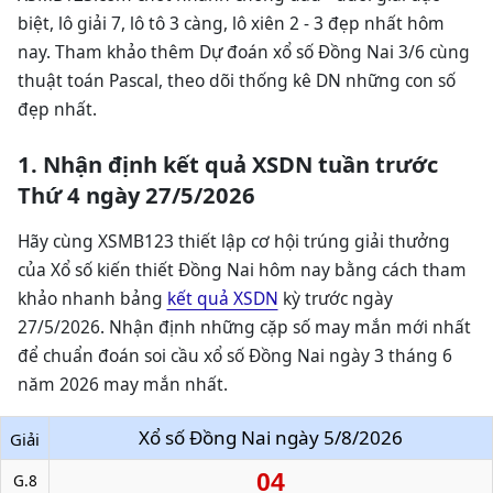
biệt, lô giải 7, lô tô 3 càng, lô xiên 2 - 3 đẹp nhất hôm
nay. Tham khảo thêm Dự đoán xổ số Đồng Nai 3/6 cùng
thuật toán Pascal, theo dõi thống kê DN những con số
đẹp nhất.
1. Nhận định kết quả XSDN tuần trước
Thứ 4 ngày 27/5/2026
Hãy cùng XSMB123 thiết lập cơ hội trúng giải thưởng
của Xổ số kiến thiết Đồng Nai hôm nay bằng cách tham
khảo nhanh bảng
kết quả XSDN
kỳ trước ngày
27/5/2026. Nhận định những cặp số may mắn mới nhất
để chuẩn đoán soi cầu xổ số Đồng Nai ngày 3 tháng 6
năm 2026 may mắn nhất.
Xổ số Đồng Nai ngày 5/8/2026
Giải
04
G.8