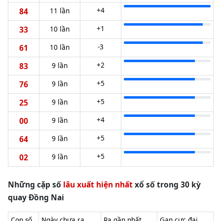
84
+4
11 lần
33
+1
10 lần
61
-3
10 lần
83
+2
9 lần
76
+5
9 lần
25
+5
9 lần
00
+4
9 lần
64
+5
9 lần
02
+5
9 lần
Những cặp số
lâu xuất hiện nhất
xổ số trong 30 kỳ
quay Đồng Nai
Con số
Ngày chưa ra
Ra gần nhất
Gan cực đại