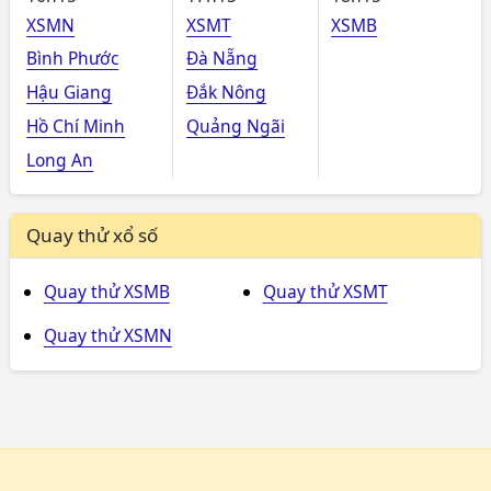
XSMN
XSMT
XSMB
Bình Phước
Đà Nẵng
Hậu Giang
Đắk Nông
Hồ Chí Minh
Quảng Ngãi
Long An
Quay thử xổ số
Quay thử XSMB
Quay thử XSMT
Quay thử XSMN