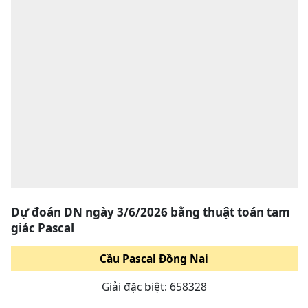
Dự đoán DN ngày 3/6/2026 bằng thuật toán tam
giác Pascal
Cầu Pascal Đồng Nai
Giải đặc biệt:
658328