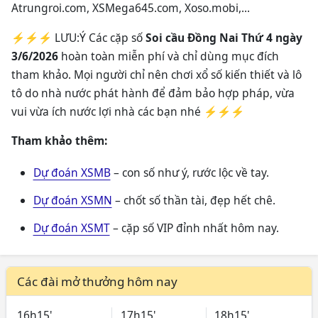
Atrungroi.com, XSMega645.com, Xoso.mobi,...
⚡⚡⚡ LƯU:Ý Các cặp số
Soi cầu Đồng Nai Thứ 4 ngày
3/6/2026
hoàn toàn miễn phí và chỉ dùng mục đích
tham khảo. Mọi người chỉ nên chơi xổ số kiến thiết và lô
tô do nhà nước phát hành để đảm bảo hợp pháp, vừa
vui vừa ích nước lợi nhà các bạn nhé ⚡⚡⚡
Tham khảo thêm:
Dự đoán XSMB
– con số như ý, rước lộc về tay.
Dự đoán XSMN
– chốt số thần tài, đẹp hết chê.
Dự đoán XSMT
– cặp số VIP đỉnh nhất hôm nay.
Các đài mở thưởng hôm nay
16h15'
17h15'
18h15'