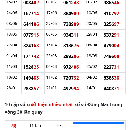
15/07
0084
02
08/07
0612
48
01/07
9865
46
24/06
1627
14
17/06
8849
00
10/06
9102
92
03/06
6441
86
27/05
7389
09
20/05
3256
97
13/05
0779
15
06/05
9343
11
29/04
5372
91
22/04
3241
63
15/04
8136
76
08/04
4790
04
01/04
1717
42
25/03
2892
06
18/03
7496
00
11/03
1528
25
04/03
9724
86
25/02
2227
31
18/02
1494
83
11/02
7207
32
04/02
6368
38
28/01
2838
57
21/01
4979
94
14/01
4408
71
10 cặp số
xuất hiện nhiều nhất
xổ số Đồng Nai trong
vòng 30 lần quay
48
+7
11 lần