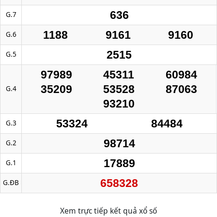
636
G.7
1188
9161
9160
G.6
2515
G.5
97989
45311
60984
35209
53528
87063
G.4
93210
53324
84484
G.3
98714
G.2
17889
G.1
658328
G.ĐB
Xem trực tiếp kết quả xổ số