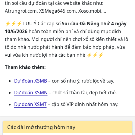
tin soi cầu dự đoán tại các website khác như:
Atrungroi.com, XSMega645.com, Xoso.mobi,...
⚡⚡⚡ LƯU:Ý Các cặp số
Soi cầu Đà Nẵng Thứ 4 ngày
10/6/2026
hoàn toàn miễn phí và chỉ dùng mục đích
tham khảo. Mọi người chỉ nên chơi xổ số kiến thiết và lô
tô do nhà nước phát hành để đảm bảo hợp pháp, vừa
vui vừa ích nước lợi nhà các bạn nhé ⚡⚡⚡
Tham khảo thêm:
Dự đoán XSMB
– con số như ý, rước lộc về tay.
Dự đoán XSMN
– chốt số thần tài, đẹp hết chê.
Dự đoán XSMT
– cặp số VIP đỉnh nhất hôm nay.
Các đài mở thưởng hôm nay