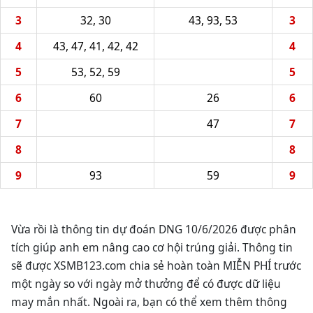
3
32, 30
43, 93, 53
3
4
43, 47, 41, 42, 42
4
5
53, 52, 59
5
6
60
26
6
7
47
7
8
8
9
93
59
9
Vừa rồi là thông tin dự đoán DNG 10/6/2026 được phân
tích giúp anh em nâng cao cơ hội trúng giải. Thông tin
sẽ được XSMB123.com chia sẻ hoàn toàn MIỄN PHÍ trước
một ngày so với ngày mở thưởng để có được dữ liệu
may mắn nhất. Ngoài ra, bạn có thể xem thêm thông