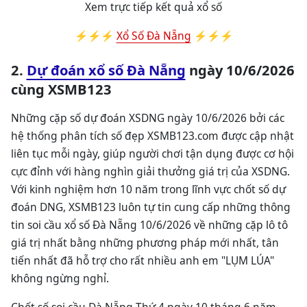
Xem trực tiếp kết quả xổ số
⚡⚡⚡
Xổ Số Đà Nẵng
⚡⚡⚡
2.
Dự đoán xổ số Đà Nẵng
ngày 10/6/2026
cùng XSMB123
Những cặp số dự đoán XSDNG ngày 10/6/2026 bởi các
hệ thống phân tích số đẹp XSMB123.com được cập nhật
liên tục mỗi ngày, giúp người chơi tận dụng được cơ hội
cực đỉnh với hàng nghìn giải thưởng giá trị của XSDNG.
Với kinh nghiệm hơn 10 năm trong lĩnh vực chốt số dự
đoán DNG, XSMB123 luôn tự tin cung cấp những thông
tin soi cầu xổ số Đà Nẵng 10/6/2026 về những cặp lô tô
giá trị nhất bằng những phương pháp mới nhất, tân
tiến nhất đã hỗ trợ cho rất nhiều anh em "LỤM LÚA"
không ngừng nghỉ.
Chốt số soi cầu Đà Nẵng Thứ 4 ngày 10 tháng 6 năm