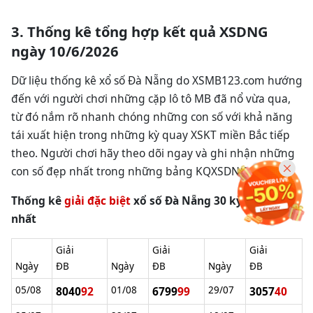
3. Thống kê tổng hợp kết quả XSDNG
ngày 10/6/2026
Dữ liệu thống kê xổ số Đà Nẵng do XSMB123.com hướng
đến với người chơi những cặp lô tô MB đã nổ vừa qua,
từ đó nắm rõ nhanh chóng những con số với khả năng
tái xuất hiện trong những kỳ quay XSKT miền Bắc tiếp
theo. Người chơi hãy theo dõi ngay và ghi nhận những
con số đẹp nhất trong những bảng KQXSDNG vừa qua:
Thống kê
giải đặc biệt
xổ số Đà Nẵng 30 kỳ quay gần
nhất
Giải
Giải
Giải
Ngày
ĐB
Ngày
ĐB
Ngày
ĐB
05/08
8040
92
01/08
6799
99
29/07
3057
40