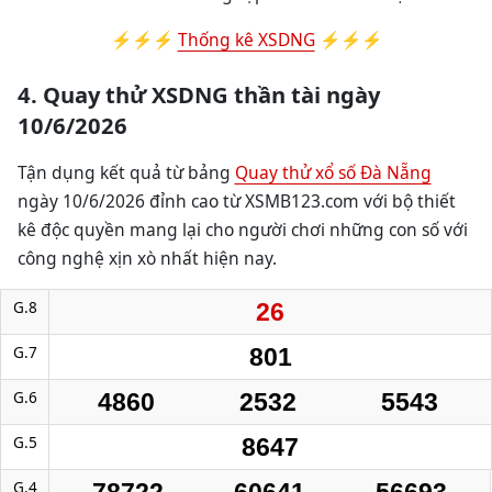
⚡⚡⚡
Thống kê XSDNG
⚡⚡⚡
4. Quay thử XSDNG thần tài ngày
10/6/2026
Tận dụng kết quả từ bảng
Quay thử xổ số Đà Nẵng
ngày 10/6/2026 đỉnh cao từ XSMB123.com với bộ thiết
kê độc quyền mang lại cho người chơi những con số với
công nghệ xịn xò nhất hiện nay.
G.8
26
G.7
801
G.6
4860
2532
5543
G.5
8647
G.4