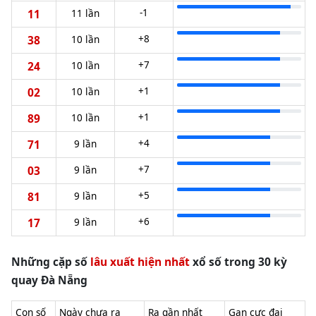
11
-1
11 lần
38
+8
10 lần
24
+7
10 lần
02
+1
10 lần
89
+1
10 lần
71
+4
9 lần
03
+7
9 lần
81
+5
9 lần
17
+6
9 lần
Những cặp số
lâu xuất hiện nhất
xổ số trong 30 kỳ
quay Đà Nẵng
Con số
Ngày chưa ra
Ra gần nhất
Gan cực đại