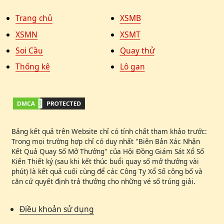
Trang chủ
XSMB
XSMN
XSMT
Soi Cầu
Quay thử
Thống kê
Lô gan
Bảng kết quả trên Website chỉ có tính chất tham khảo trước:
Trong mọi trường hợp chỉ có duy nhất "Biên Bản Xác Nhận
Kết Quả Quay Số Mở Thưởng" của Hội Đồng Giám Sát Xổ Số
Kiến Thiết ký (sau khi kết thúc buổi quay số mở thưởng vài
phút) là kết quả cuối cùng để các Công Ty Xổ Số công bố và
căn cứ quyết định trả thưởng cho những vé số trúng giải.
Điều khoản sử dụng