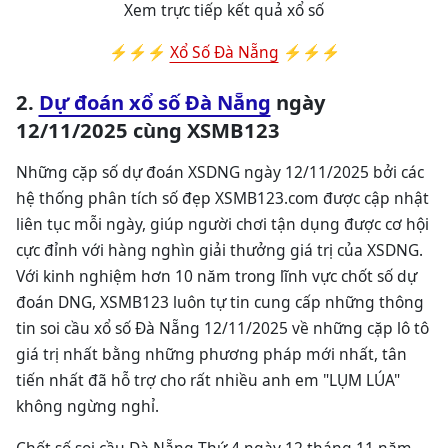
Xem trực tiếp kết quả xổ số
⚡⚡⚡
Xổ Số Đà Nẵng
⚡⚡⚡
2.
Dự đoán xổ số Đà Nẵng
ngày
12/11/2025 cùng XSMB123
Những cặp số dự đoán XSDNG ngày 12/11/2025 bởi các
hệ thống phân tích số đẹp XSMB123.com được cập nhật
liên tục mỗi ngày, giúp người chơi tận dụng được cơ hội
cực đỉnh với hàng nghìn giải thưởng giá trị của XSDNG.
Với kinh nghiệm hơn 10 năm trong lĩnh vực chốt số dự
đoán DNG, XSMB123 luôn tự tin cung cấp những thông
tin soi cầu xổ số Đà Nẵng 12/11/2025 về những cặp lô tô
giá trị nhất bằng những phương pháp mới nhất, tân
tiến nhất đã hỗ trợ cho rất nhiều anh em "LỤM LÚA"
không ngừng nghỉ.
Chốt số soi cầu Đà Nẵng Thứ 4 ngày 12 tháng 11 năm