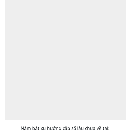
Nắm bắt xu hướng cặp số lâu chưa về tại: