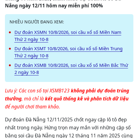
Nẵng ngày 12/11 hôm nay miễn phí 100%
NHIỀU NGƯỜI ĐANG XEM:
Dự đoán XSMN 10/8/2026, soi cầu xổ số Miền Nam
Thứ 2 ngày 10-8
Dự đoán XSMT 10/8/2026, soi cầu xổ số Miền Trung
Thứ 2 ngày 10-8
Dự đoán XSMB 10/8/2026, soi cầu xổ số Miền Bắc Thứ
2 ngày 10-8
Lưu ý: Các con số tại XSMB123
không phải dự đoán trúng
thưởng
, mà chỉ là
kết quả thống kê và phân tích dữ liệu
để người chơi tham khảo.
Dự đoán Đà Nẵng 12/11/2025 chốt ngay cặp lô tô đẹp
nhất trong ngày. Hứng trọn may mắn với những cặp số
bằng soi cầu Đà Nẵng ngày 12 tháng 11 năm 2025 cùng