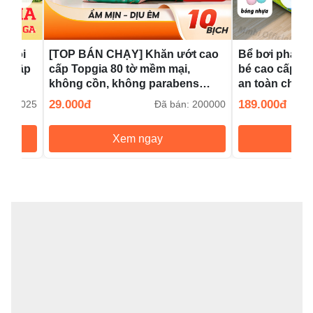
0 gói
[TOP BÁN CHẠY] Khăn ướt cao
Bể bơi phao b
p, dập
cấp Topgia 80 tờ mềm mại,
bé cao cấp – 
 tốt
không cồn, không parabens
an toàn cho bé
dành cho mẹ và bé
rãi
29.000đ
189.000đ
án: 2025
Đã bán: 200000
Xem ngay
X