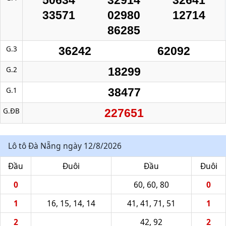
50634
32914
32641
33571
02980
12714
86285
G.3
36242
62092
G.2
18299
G.1
38477
G.ĐB
227651
Lô tô Đà Nẵng ngày 12/8/2026
Đầu
Đuôi
Đầu
Đuôi
0
60, 60, 80
0
1
16, 15, 14, 14
41, 41, 71, 51
1
2
42, 92
2