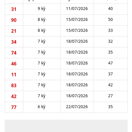
31
9 kỳ
11/07/2026
40
90
8 kỳ
15/07/2026
50
21
8 kỳ
15/07/2026
33
34
7 kỳ
18/07/2026
32
74
7 kỳ
18/07/2026
35
46
7 kỳ
18/07/2026
47
11
7 kỳ
18/07/2026
37
83
7 kỳ
18/07/2026
42
42
7 kỳ
18/07/2026
27
77
6 kỳ
22/07/2026
35