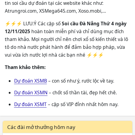
tin soi cầu dự đoán tại các website khác như:
Atrungroi.com, XSMega645.com, Xoso.mobi,...
⚡⚡⚡ LƯU:Ý Các cặp số
Soi cầu Đà Nẵng Thứ 4 ngày
12/11/2025
hoàn toàn miễn phí và chỉ dùng mục đích
tham khảo. Mọi người chỉ nên chơi xổ số kiến thiết và lô
tô do nhà nước phát hành để đảm bảo hợp pháp, vừa
vui vừa ích nước lợi nhà các bạn nhé ⚡⚡⚡
Tham khảo thêm:
Dự đoán XSMB
– con số như ý, rước lộc về tay.
Dự đoán XSMN
– chốt số thần tài, đẹp hết chê.
Dự đoán XSMT
– cặp số VIP đỉnh nhất hôm nay.
Các đài mở thưởng hôm nay