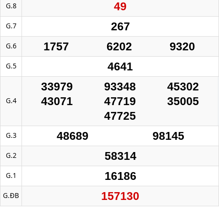
49
G.8
267
G.7
1757
6202
9320
G.6
4641
G.5
33979
93348
45302
43071
47719
35005
G.4
47725
48689
98145
G.3
58314
G.2
16186
G.1
157130
G.ĐB