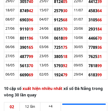
29/07
3057
40
25/07
8124
05
22/07
4412
39
18/07
8749
42
15/07
2579
30
11/07
4583
64
08/07
6903
96
04/07
9125
68
01/07
3105
66
27/06
9110
19
24/06
0351
70
20/06
2931
84
17/06
8011
96
13/06
0618
09
10/06
4466
70
06/06
3901
65
03/06
7251
75
30/05
7789
36
27/05
4877
99
23/05
3805
18
20/05
7625
31
16/05
5613
70
13/05
5793
92
09/05
7818
99
06/05
6690
69
02/05
1924
79
29/04
6183
99
10 cặp số
xuất hiện nhiều nhất
xổ số Đà Nẵng trong
vòng 30 lần quay
02
+4
12 lần