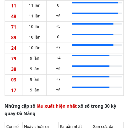
11
0
11 lần
49
+6
11 lần
71
+5
10 lần
89
0
10 lần
24
+7
10 lần
79
+4
9 lần
38
+6
9 lần
03
+7
9 lần
17
+6
9 lần
Những cặp số
lâu xuất hiện nhất
xổ số trong 30 kỳ
quay Đà Nẵng
Con số
Ngày chưa ra
Ra gần nhất
Gan cực đại