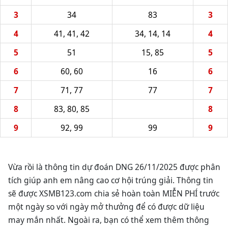
3
34
83
3
4
41, 41, 42
34, 14, 14
4
5
51
15, 85
5
6
60, 60
16
6
7
71, 77
77
7
8
83, 80, 85
8
9
92, 99
99
9
Vừa rồi là thông tin dự đoán DNG 26/11/2025 được phân
tích giúp anh em nâng cao cơ hội trúng giải. Thông tin
sẽ được XSMB123.com chia sẻ hoàn toàn MIỄN PHÍ trước
một ngày so với ngày mở thưởng để có được dữ liệu
may mắn nhất. Ngoài ra, bạn có thể xem thêm thông