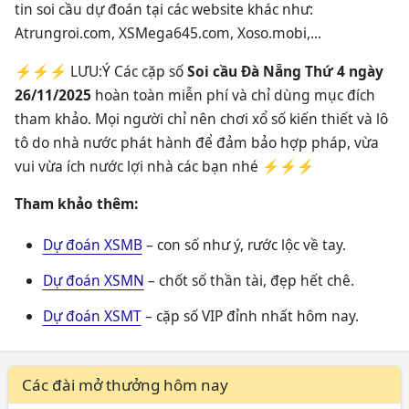
tin soi cầu dự đoán tại các website khác như:
Atrungroi.com, XSMega645.com, Xoso.mobi,...
⚡⚡⚡ LƯU:Ý Các cặp số
Soi cầu Đà Nẵng Thứ 4 ngày
26/11/2025
hoàn toàn miễn phí và chỉ dùng mục đích
tham khảo. Mọi người chỉ nên chơi xổ số kiến thiết và lô
tô do nhà nước phát hành để đảm bảo hợp pháp, vừa
vui vừa ích nước lợi nhà các bạn nhé ⚡⚡⚡
Tham khảo thêm:
Dự đoán XSMB
– con số như ý, rước lộc về tay.
Dự đoán XSMN
– chốt số thần tài, đẹp hết chê.
Dự đoán XSMT
– cặp số VIP đỉnh nhất hôm nay.
Các đài mở thưởng hôm nay