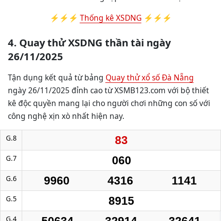
⚡⚡⚡
Thống kê XSDNG
⚡⚡⚡
4. Quay thử XSDNG thần tài ngày
26/11/2025
Tận dụng kết quả từ bảng
Quay thử xổ số Đà Nẵng
ngày 26/11/2025 đỉnh cao từ XSMB123.com với bộ thiết
kê độc quyền mang lại cho người chơi những con số với
công nghệ xịn xò nhất hiện nay.
G.8
83
G.7
060
G.6
9960
4316
1141
G.5
8915
G.4