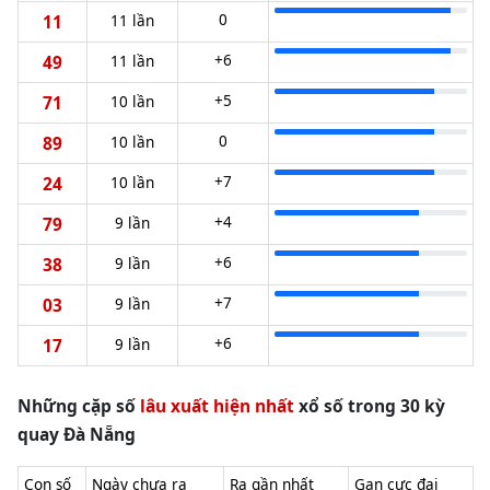
11
0
11 lần
49
+6
11 lần
71
+5
10 lần
89
0
10 lần
24
+7
10 lần
79
+4
9 lần
38
+6
9 lần
03
+7
9 lần
17
+6
9 lần
Những cặp số
lâu xuất hiện nhất
xổ số trong 30 kỳ
quay Đà Nẵng
Con số
Ngày chưa ra
Ra gần nhất
Gan cực đại