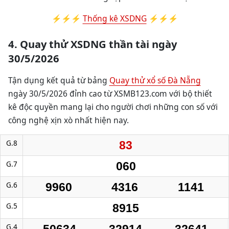
⚡⚡⚡
Thống kê XSDNG
⚡⚡⚡
4. Quay thử XSDNG thần tài ngày
30/5/2026
Tận dụng kết quả từ bảng
Quay thử xổ số Đà Nẵng
ngày 30/5/2026 đỉnh cao từ XSMB123.com với bộ thiết
kê độc quyền mang lại cho người chơi những con số với
công nghệ xịn xò nhất hiện nay.
G.8
83
G.7
060
G.6
9960
4316
1141
G.5
8915
G.4