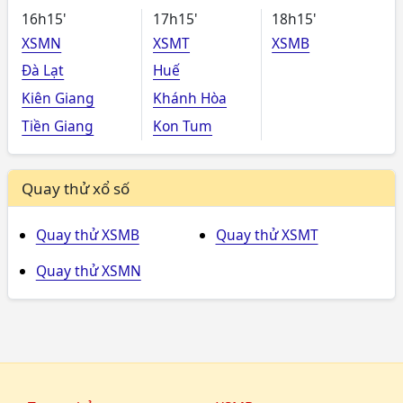
16h15'
17h15'
18h15'
XSMN
XSMT
XSMB
Đà Lạt
Huế
Kiên Giang
Khánh Hòa
Tiền Giang
Kon Tum
Quay thử xổ số
Quay thử XSMB
Quay thử XSMT
Quay thử XSMN