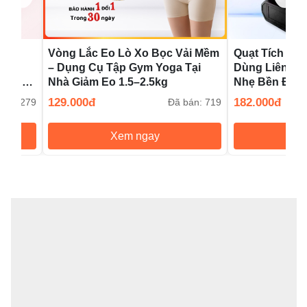
dy
Vòng Lắc Eo Lò Xo Bọc Vải Mềm
Quạt Tích Điện
út
– Dụng Cụ Tập Gym Yoga Tại
Dùng Liên Tục
 màu
Nhà Giảm Eo 1.5–2.5kg
Nhẹ Bền Đẹp 
gsize
129.000đ
182.000đ
bán: 279
Đã bán: 719
Xem ngay
X