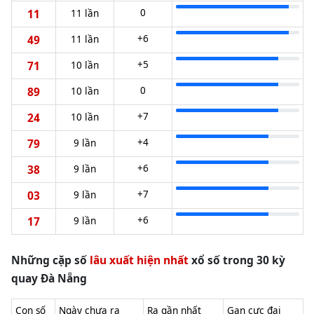
11
0
11 lần
49
+6
11 lần
71
+5
10 lần
89
0
10 lần
24
+7
10 lần
79
+4
9 lần
38
+6
9 lần
03
+7
9 lần
17
+6
9 lần
Những cặp số
lâu xuất hiện nhất
xổ số trong 30 kỳ
quay Đà Nẵng
Con số
Ngày chưa ra
Ra gần nhất
Gan cực đại