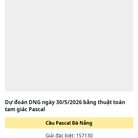
Dự đoán DNG ngày 30/5/2026 bằng thuật toán
tam giác Pascal
Cầu Pascal Đà Nẵng
Giải đặc biệt:
157130