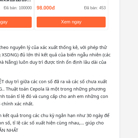
98.000đ
Đã bán: 453
Đã bán: 100000
Xem ngay
gay
 theo nguyên lý của xác xuất thống kê, với phép thử
 XSDNG) đủ lớn thì kết quả của biến ngẫu nhiên (các
à Nẵng) luôn duy trì được tính ổn định lâu dài của
ỆT duy trì giữa các con số đã ra và các số chưa xuất
G.. Thuật toán Cepola là một trong những phương
h toán tỉ lệ đó và cung cấp cho anh em những con
3
chính xác nhất.
ch kết quả trong các chu kỳ ngắn hạn như 30 ngày để
số, tỉ lệ các số xuất hiện cùng nhau,... giúp cho
MẮN NHẤT