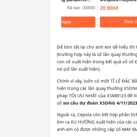
h SPO1
dành cho mẹ và bé
-Awifi Case A3-7
29.000đ
20.900đ
Đã bán: 179
Đã bán: 200000
Xem ngay
Xem n
Để tóm tắt lại cho anh em dễ hiểu thì
(trường hợp này là số lần quay thưởng
con số xuất hiện trong kết quả xổ số Đ
nó (số lần xuất hiện).
Chính vì vậy, luôn có một TỈ LỆ ĐẶC BI
hiện trong các lần quay thưởng XSDN
pháp TỐI ƯU NHẤT của XSMB123 để tín
số
soi cầu dự đoán XSDNG 4/11/202
Ngoài ra, Cepola còn kết hợp phân tí
tìm ra XU HƯỚNG xuất hiện của các con 
anh em có được những cặp số MAY 