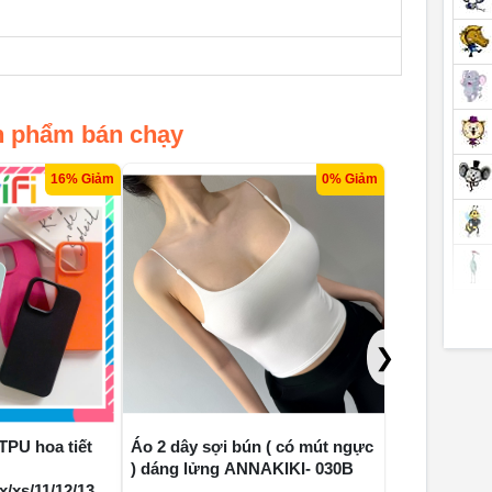
n phẩm bán chạy
16% Giảm
0% Giảm
❯
TPU hoa tiết
Áo 2 dây sợi bún ( có mút ngực
) dáng lửng ANNAKIKI- 030B
/x/xs/11/12/13/14/15/16/pro/max/plus/promax