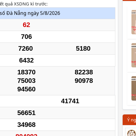
kết quả XSDNG kì trước:
 số Đà Nẵng ngày 5/8/2026
62
706
7260
5180
6432
18370
82238
75003
90978
94560
41741
56651
Ý ng
34968