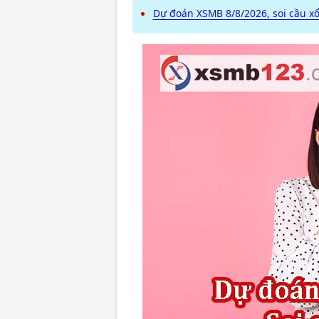
Dự đoán XSMB 8/8/2026, soi cầu xổ