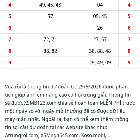
4
49, 45, 48
04
4
5
57
05, 45
5
6
26
6
7
72, 71
27, 57
7
8
88, 82
38, 88, 48
8
9
29, 49, 09
9
Vừa rồi là thông tin dự đoán GL 29/5/2026 được phân
tích giúp anh em nâng cao cơ hội trúng giải. Thông tin
sẽ được XSMB123.com chia sẻ hoàn toàn MIỄN PHÍ trước
một ngày so với ngày mở thưởng để có được dữ liệu
may mắn nhất. Ngoài ra, bạn có thể xem thêm thông
tin soi cầu dự đoán tại các website khác như:
Atrungroi.com, XSMega645.com, Xoso.mobi,...