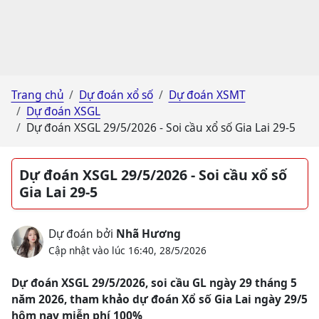
Trang chủ
Dự đoán xổ số
Dự đoán XSMT
Dự đoán XSGL
Dự đoán XSGL 29/5/2026 - Soi cầu xổ số Gia Lai 29-5
Dự đoán XSGL 29/5/2026 - Soi cầu xổ số
Gia Lai 29-5
Dự đoán bởi
Nhã Hương
Cập nhật vào lúc 16:40, 28/5/2026
Dự đoán XSGL 29/5/2026, soi cầu GL ngày 29 tháng 5
năm 2026, tham khảo dự đoán Xổ số Gia Lai ngày 29/5
hôm nay miễn phí 100%