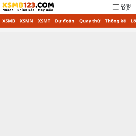
DANH
MỤC
XSMB
XSMN
XSMT
Dự đoán
Quay thử
Thống kê
Lô