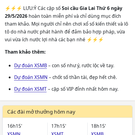
⚡⚡⚡ LƯU:Ý Các cặp số
Soi cầu Gia Lai Thứ 6 ngày
29/5/2026
hoàn toàn miễn phí và chỉ dùng mục đích
tham khảo. Mọi người chỉ nên chơi xổ số kiến thiết và lô
tô do nhà nước phát hành để đảm bảo hợp pháp, vừa
vui vừa ích nước lợi nhà các bạn nhé ⚡⚡⚡
Tham khảo thêm:
Dự đoán XSMB
– con số như ý, rước lộc về tay.
Dự đoán XSMN
– chốt số thần tài, đẹp hết chê.
Dự đoán XSMT
– cặp số VIP đỉnh nhất hôm nay.
Các đài mở thưởng hôm nay
16h15'
17h15'
18h15'
XSMN
XSMT
XSMB