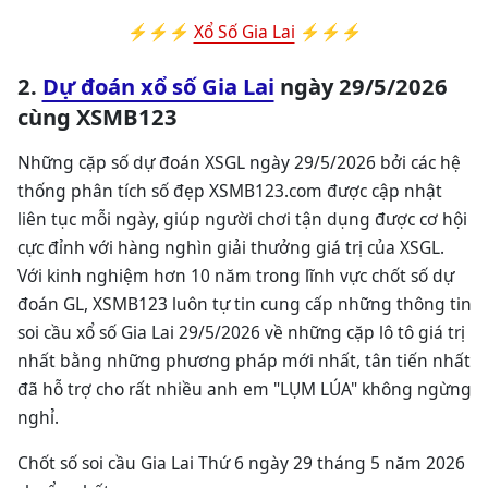
⚡⚡⚡
Xổ Số Gia Lai
⚡⚡⚡
2.
Dự đoán xổ số Gia Lai
ngày 29/5/2026
cùng XSMB123
Những cặp số dự đoán XSGL ngày 29/5/2026 bởi các hệ
thống phân tích số đẹp XSMB123.com được cập nhật
liên tục mỗi ngày, giúp người chơi tận dụng được cơ hội
cực đỉnh với hàng nghìn giải thưởng giá trị của XSGL.
Với kinh nghiệm hơn 10 năm trong lĩnh vực chốt số dự
đoán GL, XSMB123 luôn tự tin cung cấp những thông tin
soi cầu xổ số Gia Lai 29/5/2026 về những cặp lô tô giá trị
nhất bằng những phương pháp mới nhất, tân tiến nhất
đã hỗ trợ cho rất nhiều anh em "LỤM LÚA" không ngừng
nghỉ.
Chốt số soi cầu Gia Lai Thứ 6 ngày 29 tháng 5 năm 2026