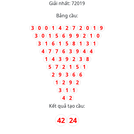
Giải nhất:
72019
Bảng cầu:
3
0
0
1
4
2
7
2
0
1
9
3
0
1
5
6
9
9
2
1
0
3
1
6
1
5
8
1
3
1
4
7
7
6
3
9
4
4
1
4
3
9
2
3
8
5
7
2
1
5
1
2
9
3
6
6
1
2
9
2
3
1
1
4
2
Kết quả tạo cầu:
42
24