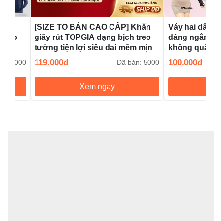
 50+
[SIZE TO BẢN CAO CẤP] Khăn
Váy hai dây b
á kéo
giấy rút TOPGIA dạng bịch treo
dáng ngắn bo
tường tiện lợi siêu dai mềm mịn
không quần, 
đen nâu sáng d
119.000đ
100.000đ
n: 10000
Đã bán: 5000
HP37
Xem ngay
X