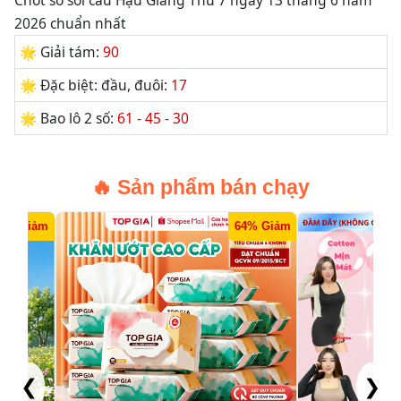
2026 chuẩn nhất
🌟 Giải tám:
90
🌟 Đặc biệt: đầu, đuôi:
17
🌟 Bao lô 2 số:
61 - 45 - 30
🔥 Sản phẩm bán chạy
8% Giảm
64% Giảm
❮
❯