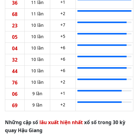
36
+1
11 lần
68
+2
11 lần
23
+7
10 lần
05
+5
10 lần
04
+6
10 lần
32
+6
10 lần
44
+6
10 lần
76
+2
10 lần
06
+1
9 lần
69
+2
9 lần
Những cặp số
lâu xuất hiện nhất
xổ số trong 30 kỳ
quay Hậu Giang