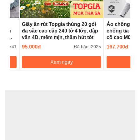
MOP
Giấy ăn rút Topgia thùng 20 gói
Áo chống nắn
 Lau
đa sắc cao cấp 240 tờ 4 lớp, dập
chống tia UV
oay
vân 4D, mềm mịn, thấm hút tốt
cổ cao M08 R
95.000đ
167.700đ
bán: 541
Đã bán: 2025
Xem ngay
X