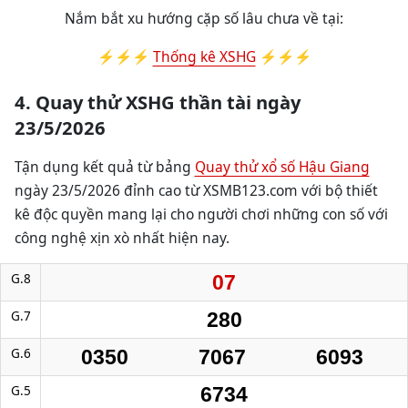
Nắm bắt xu hướng cặp số lâu chưa về tại:
⚡⚡⚡
Thống kê XSHG
⚡⚡⚡
4. Quay thử XSHG thần tài ngày
23/5/2026
Tận dụng kết quả từ bảng
Quay thử xổ số Hậu Giang
ngày 23/5/2026 đỉnh cao từ XSMB123.com với bộ thiết
kê độc quyền mang lại cho người chơi những con số với
công nghệ xịn xò nhất hiện nay.
G.8
07
G.7
280
G.6
0350
7067
6093
G.5
6734