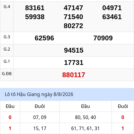
G.4
83161
47147
04971
59938
71540
63461
80272
G.3
62596
70909
G.2
94515
G.1
17731
G.ĐB
880117
Lô tô Hậu Giang ngày 8/8/2026
Đầu
Đuôi
Đầu
Đuôi
0
07, 09
80, 50, 40
0
1
15, 17
61, 71, 61, 31
1