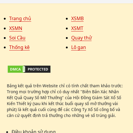
Trang chủ
XSMB
XSMN
XSMT
Soi Cầu
Quay thử
Thống kê
Lô gan
Bảng kết quả trên Website chỉ có tính chất tham khảo trước:
Trong mọi trường hợp chỉ có duy nhất "Biên Bản Xác Nhận
Kết Quả Quay Số Mở Thưởng" của Hội Đồng Giám Sát Xổ Số
Kiến Thiết ký (sau khi kết thúc buổi quay số mở thưởng vài
phút) là kết quả cuối cùng để các Công Ty Xổ Số công bố và
căn cứ quyết định trả thưởng cho những vé số trúng giải.
Điều khoản sử dụng