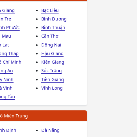
n Giang
Bạc Liêu
n Tre
Bình Dương
ình Phước
Bình Thuận
à Mau
Cần Thơ
à Lạt
Đồng Nai
ồng Tháp
Hậu Giang
ồ Chí Minh
Kiên Giang
ong An
Sóc Trăng
ây Ninh
Tiền Giang
à Vinh
Vĩnh Long
ũng Tàu
số Miền Trung
ình Định
Đà Nẵng