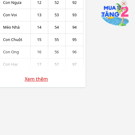
Con Ngựa
12
52
92
Con Voi
13
53
93
Mèo Nhà
14
54
94
Con Chuột
15
55
95
Con Ong
16
56
96
Con Hạc
17
57
97
Mèo Rừng
18
58
98
Xem thêm
Con Bướm
19
59
99
Con Rết
19
60
Cô Gái
21
61
Bồ Câu
22
62