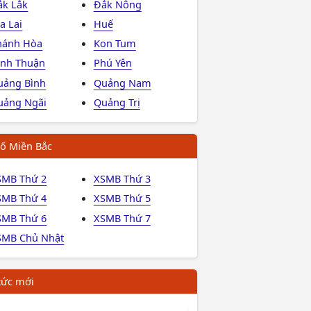
ắk Lắk
Đắk Nông
a Lai
Huế
hánh Hòa
Kon Tum
inh Thuận
Phú Yên
uảng Bình
Quảng Nam
uảng Ngãi
Quảng Trị
số Miền Bắc
SMB Thứ 2
XSMB Thứ 3
SMB Thứ 4
XSMB Thứ 5
SMB Thứ 6
XSMB Thứ 7
SMB Chủ Nhật
tức mới