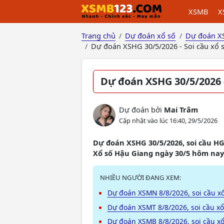
XSMB
X
Trang chủ
Dự đoán xổ số
Dự đoán 
Dự đoán XSHG 30/5/2026 - Soi cầu xổ 
Dự đoán XSHG 30/5/2026 -
Dự đoán bởi
Mai Trâm
Cập nhật vào lúc 16:40, 29/5/2026
Dự đoán XSHG 30/5/2026, soi cầu H
Xổ số Hậu Giang ngày 30/5 hôm nay
NHIỀU NGƯỜI ĐANG XEM:
Dự đoán XSMN 8/8/2026, soi cầu x
Dự đoán XSMT 8/8/2026, soi cầu xổ
Dự đoán XSMB 8/8/2026, soi cầu xổ