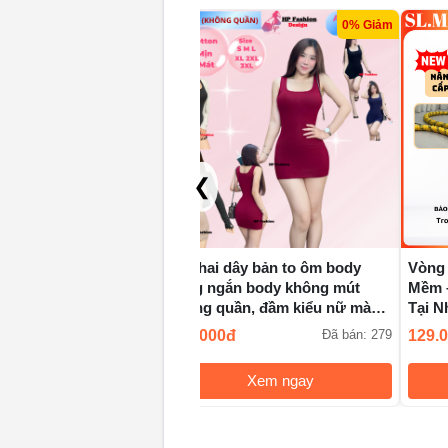
0% Giảm
0% Giảm
❮
Nhà Tự Vắt KITIMOP
Váy hai dây bản to ôm body
Vòng 
 KTMC-01, Chổi Lau
dáng ngắn body không mút
Mềm 
t Thông Minh Xoay
không quần, đầm kiểu nữ màu
Tại N
 Bông Lau
đen nâu sáng da đi tiệc bigsize
100.000đ
129.
Đã bán: 541
Đã bán: 279
HP37
Xem ngay
Xem ngay