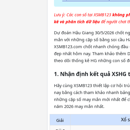
Lưu ý: Các con số tại XSMB123
không p
kê và phân tích dữ liệu
để người chơi 
Dự đoán Hậu Giang 30/5/2026 chốt nga
mắn với những cặp số bằng soi cầu H
XSMB123.com chốt nhanh chóng đầu - đuôi
đẹp nhất hôm nay. Tham khảo thêm Dự
theo dõi thống kê HG những con số đ
1. Nhận định kết quả XSHG 
Hãy cùng XSMB123 thiết lập cơ hội tr
nay bằng cách tham khảo nhanh bản
những cặp số may mắn mới nhất để ch
năm 2026 may mắn nhất.
Xổ 
Giải