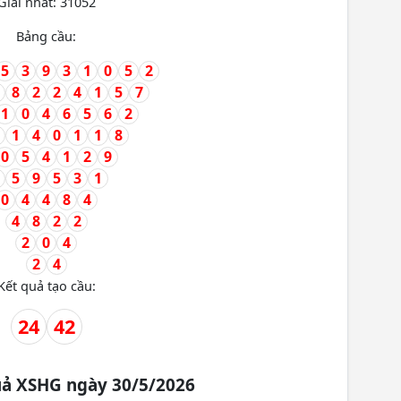
Giải nhất:
31052
Bảng cầu:
5
3
9
3
1
0
5
2
8
2
2
4
1
5
7
1
0
4
6
5
6
2
1
4
0
1
1
8
0
5
4
1
2
9
5
9
5
3
1
0
4
4
8
4
4
8
2
2
2
0
4
2
4
Kết quả tạo cầu:
24
42
uả XSHG ngày 30/5/2026