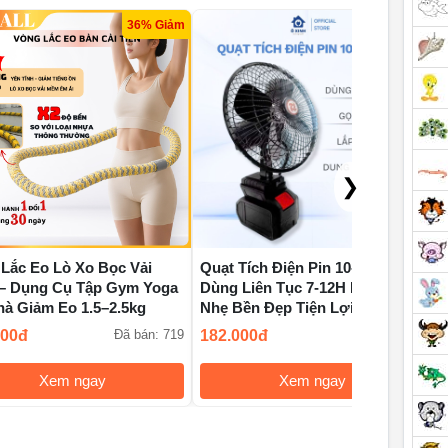
36% Giảm
0% Giảm
❯
Lắc Eo Lò Xo Bọc Vải
Quạt Tích Điện Pin 10-20 Cell
– Dụng Cụ Tập Gym Yoga
Dùng Liên Tục 7-12H Mini Gọn
hà Giảm Eo 1.5–2.5kg
Nhẹ Bền Đẹp Tiện Lợi Đa Năng
000đ
182.000đ
Đã bán: 719
Đã bán: 496
Xem ngay
Xem ngay