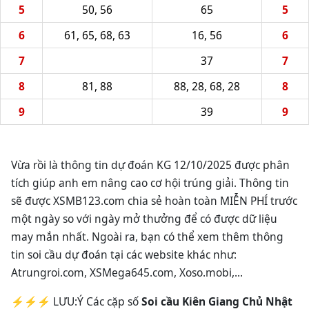
5
50, 56
65
5
6
61, 65, 68, 63
16, 56
6
7
37
7
8
81, 88
88, 28, 68, 28
8
9
39
9
Vừa rồi là thông tin dự đoán KG 12/10/2025 được phân
tích giúp anh em nâng cao cơ hội trúng giải. Thông tin
sẽ được XSMB123.com chia sẻ hoàn toàn MIỄN PHÍ trước
một ngày so với ngày mở thưởng để có được dữ liệu
may mắn nhất. Ngoài ra, bạn có thể xem thêm thông
tin soi cầu dự đoán tại các website khác như:
Atrungroi.com, XSMega645.com, Xoso.mobi,...
⚡⚡⚡ LƯU:Ý Các cặp số
Soi cầu Kiên Giang Chủ Nhật