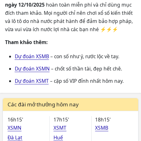
ngày 12/10/2025
hoàn toàn miễn phí và chỉ dùng mục
đích tham khảo. Mọi người chỉ nên chơi xổ số kiến thiết
và lô tô do nhà nước phát hành để đảm bảo hợp pháp,
vừa vui vừa ích nước lợi nhà các bạn nhé ⚡⚡⚡
Tham khảo thêm:
Dự đoán XSMB
– con số như ý, rước lộc về tay.
Dự đoán XSMN
– chốt số thần tài, đẹp hết chê.
Dự đoán XSMT
– cặp số VIP đỉnh nhất hôm nay.
Các đài mở thưởng hôm nay
16h15'
17h15'
18h15'
XSMN
XSMT
XSMB
Đà Lạt
Huế