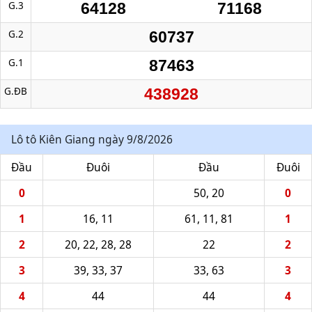
G.3
64128
71168
G.2
60737
G.1
87463
G.ĐB
438928
Lô tô Kiên Giang ngày 9/8/2026
Đầu
Đuôi
Đầu
Đuôi
0
50, 20
0
1
16, 11
61, 11, 81
1
2
20, 22, 28, 28
22
2
3
39, 33, 37
33, 63
3
4
44
44
4