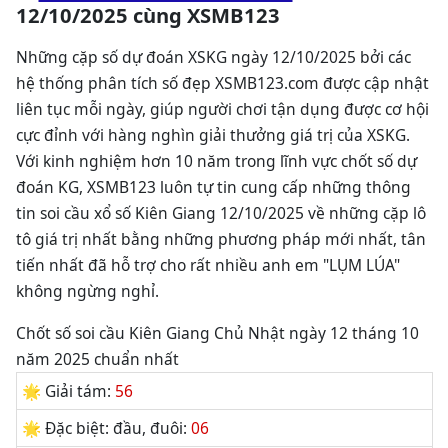
12/10/2025 cùng XSMB123
Những cặp số dự đoán XSKG ngày 12/10/2025 bởi các
hệ thống phân tích số đẹp XSMB123.com được cập nhật
liên tục mỗi ngày, giúp người chơi tận dụng được cơ hội
cực đỉnh với hàng nghìn giải thưởng giá trị của XSKG.
Với kinh nghiệm hơn 10 năm trong lĩnh vực chốt số dự
đoán KG, XSMB123 luôn tự tin cung cấp những thông
tin soi cầu xổ số Kiên Giang 12/10/2025 về những cặp lô
tô giá trị nhất bằng những phương pháp mới nhất, tân
tiến nhất đã hỗ trợ cho rất nhiều anh em "LỤM LÚA"
không ngừng nghỉ.
Chốt số soi cầu Kiên Giang Chủ Nhật ngày 12 tháng 10
năm 2025 chuẩn nhất
🌟 Giải tám:
56
🌟 Đặc biệt: đầu, đuôi:
06