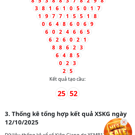
8
5
3
8
8
3
7
8
2
9
8
3
8
1
6
1
0
5
0
1
7
1
9
7
7
1
5
5
1
8
0
6
4
8
6
0
6
9
6
0
2
4
6
6
5
6
2
6
0
2
1
8
8
6
2
3
6
4
8
5
0
2
3
2
5
Kết quả tạo cầu:
25
52
3. Thống kê tổng hợp kết quả XSKG ngày
12/10/2025
Dữ liệu thống kê xổ số Kiên Giang do XSMB123.com