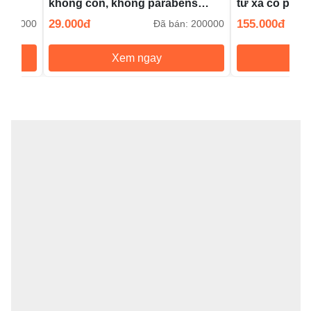
không cồn, không parabens
từ xa có phân 
dành cho mẹ và bé
Tripod chụp 
29.000đ
155.000đ
n: 10000
Đã bán: 200000
Xem ngay
X