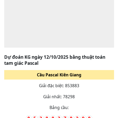
Dự đoán KG ngày 12/10/2025 bằng thuật toán
tam giác Pascal
Cầu Pascal Kiên Giang
Giải đặc biệt:
853883
Giải nhất:
78298
Bảng cầu: