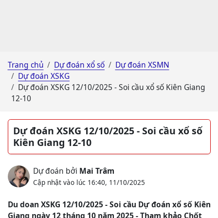
Trang chủ
Dự đoán xổ số
Dự đoán XSMN
Dự đoán XSKG
Dự đoán XSKG 12/10/2025 - Soi cầu xổ số Kiên Giang
12-10
Dự đoán XSKG 12/10/2025 - Soi cầu xổ số
Kiên Giang 12-10
Dự đoán bởi
Mai Trâm
Cập nhật vào lúc 16:40, 11/10/2025
Du doan XSKG 12/10/2025 - Soi cầu Dự đoán xổ số Kiên
Giang ngày 12 tháng 10 năm 2025 - Tham khảo Chốt