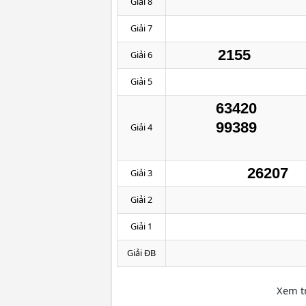
Giải 8
Giải 7
2155
Giải 6
Giải 5
63420
99389
Giải 4
26207
Giải 3
Giải 2
Giải 1
Giải ĐB
Xem tr