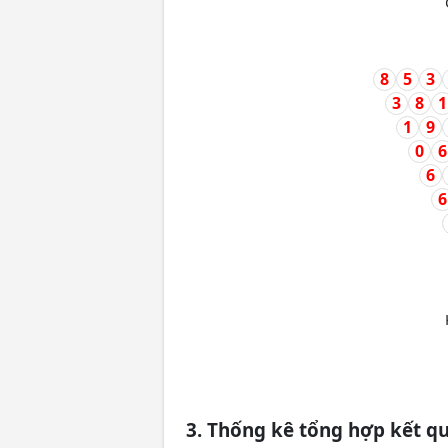
8
5
3
3
8
1
1
9
0
6
6
6
3. Thống kê tổng hợp kết q