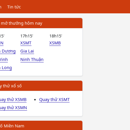
n
Tin tức
h mở thưởng hôm nay
15'
17h15'
18h15'
MN
XSMT
XSMB
h Dương
Gia Lai
Vinh
Ninh Thuận
h Long
y thử xổ số
uay thử XSMB
Quay thử XSMT
uay thử XSMN
số Miền Nam