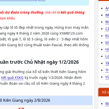
A
hải dự đoán trúng thưởng
, mà chỉ là
kết quả thống
Bế
tham khảo.
B
y cặp lô tô đẹp nhất trong ngày. Hứng trọn may mắn
C
Giang ngày 8 tháng 2 năm 2026 cùng XSMB123.com
Đ
ệt, lô giải 7, lô tô 3 càng, lô xiên 2 - 3 đẹp nhất hôm
Đ
ên Giang 8/2 cùng thuật toán Pascal, theo dõi thống
H
L
tuần trước Chủ Nhật ngày 1/2/2026
T
Tr
ng giải thưởng của Xổ số kiến thiết Kiên Giang hôm
V
g
kết quả XSKG
kỳ trước ngày 1/2/2026. Nhận định
uẩn đoán soi cầu xổ số Kiên Giang ngày 8 tháng 2
Xổ 
ố Kiên Giang ngày 2/8/2026
B