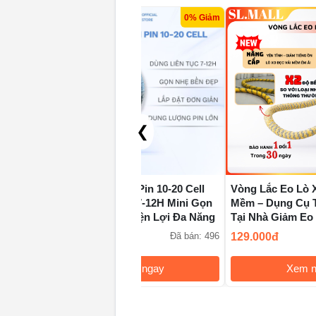
43% Giảm
0% Giảm
❮
3 tầng
Quạt Tích Điện Pin 10-20 Cell
Vòng Lắc Eo Lò 
 dày, bền
Dùng Liên Tục 7-12H Mini Gọn
Mềm – Dụng Cụ 
giữ hơi
Nhẹ Bền Đẹp Tiện Lợi Đa Năng
Tại Nhà Giảm Eo 
182.000đ
129.000đ
Đã bán: 8000
Đã bán: 496
Xem ngay
Xem n