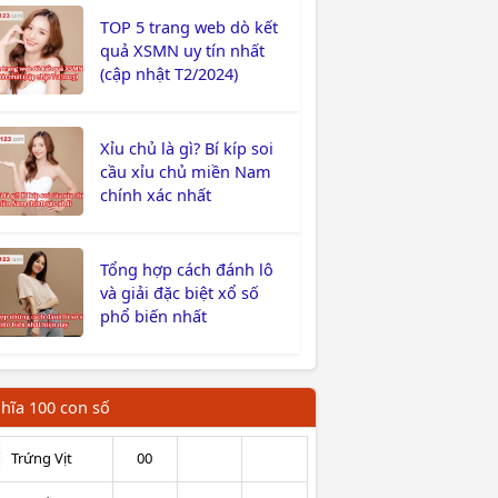
TOP 5 trang web dò kết
quả XSMN uy tín nhất
(cập nhật T2/2024)
Xỉu chủ là gì? Bí kíp soi
cầu xỉu chủ miền Nam
chính xác nhất
Tổng hợp cách đánh lô
và giải đặc biệt xổ số
phổ biến nhất
hĩa 100 con số
Trứng Vịt
00