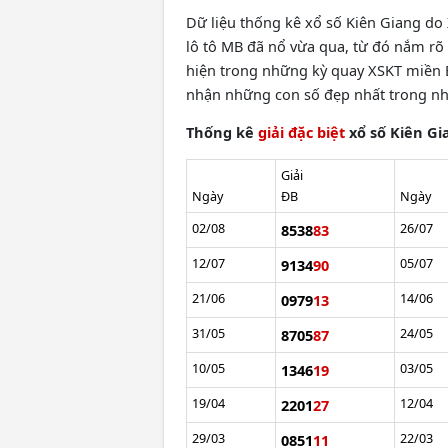
Dữ liệu thống kê xổ số Kiên Giang d
lô tô MB đã nổ vừa qua, từ đó nắm rõ
hiện trong những kỳ quay XSKT miền B
nhận những con số đẹp nhất trong n
Thống kê
giải đặc biệt
xổ số Kiên Gi
Giải
Ngày
ĐB
Ngày
02/08
26/07
8538
83
12/07
05/07
9134
90
21/06
14/06
0979
13
31/05
24/05
8705
87
10/05
03/05
1346
19
19/04
12/04
2201
27
29/03
22/03
0851
11