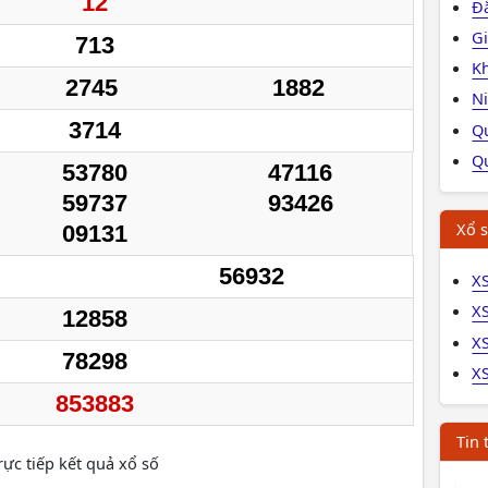
12
Đ
Gi
713
K
2745
1882
N
3714
Q
Q
53780
47116
59737
93426
Xổ 
09131
56932
X
X
12858
X
78298
X
853883
Tin 
ực tiếp kết quả xổ số