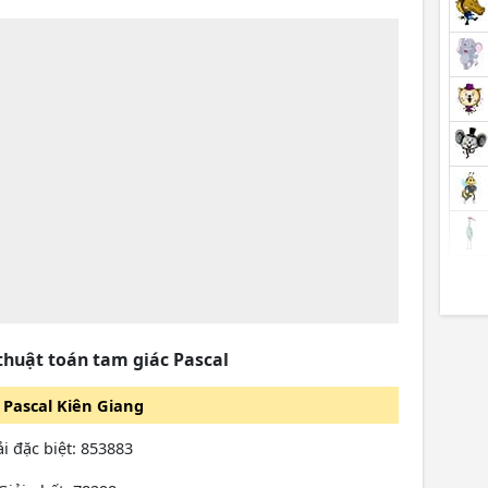
huật toán tam giác Pascal
 Pascal Kiên Giang
ải đặc biệt:
853883