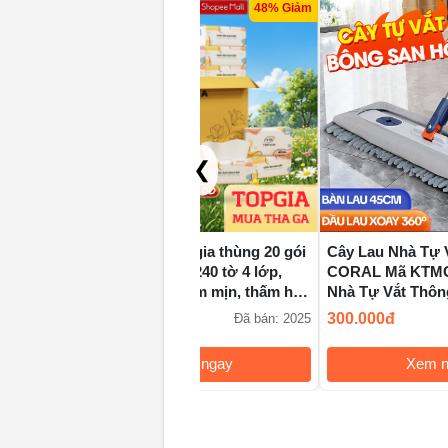
43% Giảm
48% Giảm
❮
3 tầng
Giấy ăn rút Topgia thùng 20 gói
Cây Lau Nhà Tự 
 dày, bền
đa sắc cao cấp 240 tờ 4 lớp,
CORAL Mã KTMC-
giữ hơi
dập vân 4D, mềm mịn, thấm hút
Nhà Tự Vắt Thôn
tốt
360 Độ, 2 Bông 
95.000đ
300.000đ
Đã bán: 8000
Đã bán: 2025
Xem ngay
Xem n