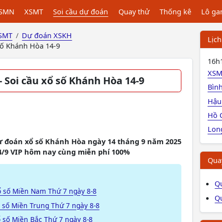
SMN
XSMT
Soi cầu dự đoán
Quay thử
Thống kê
Lô ga
SMT
Dự đoán XSKH
Lịc
số Khánh Hòa 14-9
16h
XS
 Soi cầu xổ số Khánh Hòa 14-9
Bìn
Hậu
Hồ 
Lon
Dự đoán xổ số Khánh Hòa ngày 14 tháng 9 năm 2025
/9 VIP hôm nay cùng miễn phí 100%
Qua
Q
ổ số Miền Nam Thứ 7 ngày 8-8
Q
 số Miền Trung Thứ 7 ngày 8-8
 số Miền Bắc Thứ 7 ngày 8-8