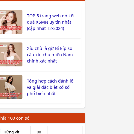
TOP 5 trang web dò kết
quả XSMN uy tín nhất
(cập nhật T2/2024)
Xỉu chủ là gì? Bí kíp soi
cầu xỉu chủ miền Nam
chính xác nhất
Tổng hợp cách đánh lô
và giải đặc biệt xổ số
phổ biến nhất
hĩa 100 con số
Trứng Vịt
00