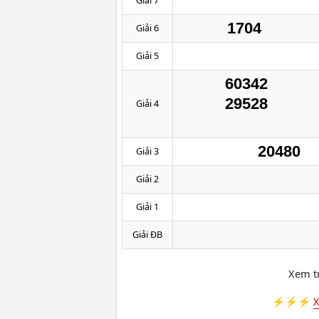
Giải 7
1704
Giải 6
Giải 5
60342
29528
Giải 4
20480
Giải 3
Giải 2
Giải 1
Giải ĐB
Xem tr
⚡⚡⚡