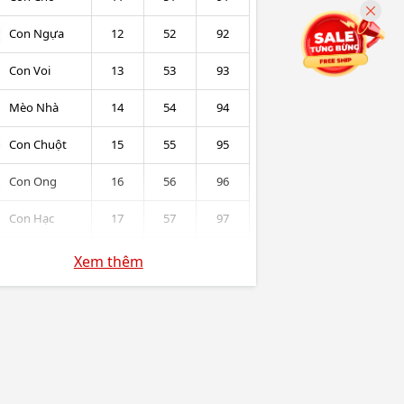
Con Ngựa
12
52
92
Con Voi
13
53
93
Mèo Nhà
14
54
94
Con Chuột
15
55
95
Con Ong
16
56
96
Con Hạc
17
57
97
Mèo Rừng
18
58
98
Xem thêm
Con Bướm
19
59
99
Con Rết
19
60
Cô Gái
21
61
Bồ Câu
22
62