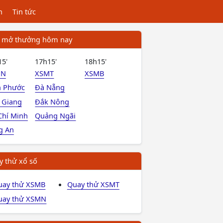
n
Tin tức
h mở thưởng hôm nay
15'
17h15'
18h15'
MN
XSMT
XSMB
h Phước
Đà Nẵng
 Giang
Đắk Nông
Chí Minh
Quảng Ngãi
g An
y thử xổ số
uay thử XSMB
Quay thử XSMT
uay thử XSMN