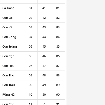
Cá Trắng
01
41
81
Con Ốc
02
42
82
Con Vịt
03
43
83
Con Công
04
44
84
Con Trùng
05
45
85
Con Cọp
06
46
86
Con Heo
07
47
87
Con Thỏ
08
48
88
Con Trâu
09
49
89
Rồng Nằm
10
50
90
Con Chó
11
51
91