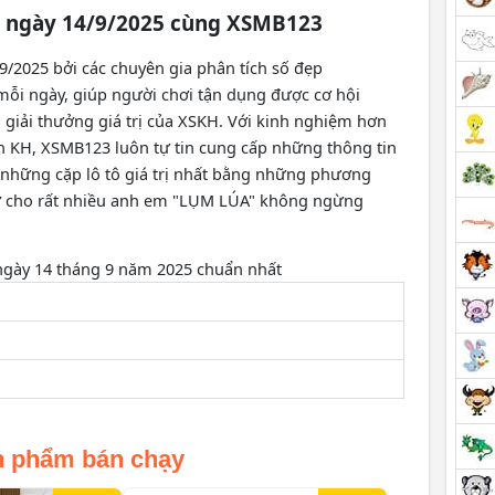
ngày 14/9/2025 cùng XSMB123
/2025 bởi các chuyên gia phân tích số đẹp
ỗi ngày, giúp người chơi tận dụng được cơ hội
 giải thưởng giá trị của XSKH. Với kinh nghiệm hơn
n KH, XSMB123 luôn tự tin cung cấp những thông tin
 những cặp lô tô giá trị nhất bằng những phương
trợ cho rất nhiều anh em "LỤM LÚA" không ngừng
ngày 14 tháng 9 năm 2025 chuẩn nhất
n phẩm bán chạy