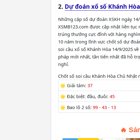
2.
Dự đoán xổ số Khánh Hòa
Những cặp số dự đoán XSKH ngày 14/9
XSMB123.com được cập nhật liên tục m
trúng thưởng cực đỉnh với hàng nghìn
10 năm trong lĩnh vực chốt số dự đoá
soi cầu xổ số Khánh Hòa 14/9/2025 về
pháp mới nhất, tân tiến nhất đã hỗ 
nghỉ.
Chốt số soi cầu Khánh Hòa Chủ Nhật 
🌟 Giải tám:
37
🌟 Đặc biệt: đầu, đuôi:
45
🌟 Bao lô 2 số:
99 - 43 - 13
🔥 Sả