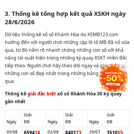
3. Thống kê tổng hợp kết quả XSKH ngày
28/6/2026
Dữ liệu thống kê xổ số Khánh Hòa do XSMB123.com
hướng đến với người chơi những cặp lô tô MB đã nổ vừa
qua, từ đó nắm rõ nhanh chóng những con số với khả
năng tái xuất hiện trong những kỳ quay XSKT miền Bắc
tiếp theo. Người chơi hãy theo dõi ngay và ghi nhận
những con số đẹp nhất trong những bảng KQXSKH vừa
qua:
Thống kê
giải đặc biệt
xổ số Khánh Hòa 30 kỳ quay
gần nhất
Giải
Giải
Giải
Ngày
ĐB
Ngày
ĐB
Ngày
ĐB
05/08
6594
14
02/08
8401
73
29/07
3510
55