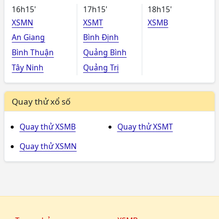
16h15'
17h15'
18h15'
XSMN
XSMT
XSMB
An Giang
Bình Định
Bình Thuận
Quảng Bình
Tây Ninh
Quảng Trị
Quay thử xổ số
Quay thử XSMB
Quay thử XSMT
Quay thử XSMN