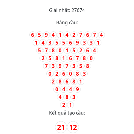
Giải nhất:
27674
Bảng cầu:
6
5
9
4
1
4
2
7
6
7
4
1
4
3
5
5
6
9
3
3
1
5
7
8
0
1
5
2
6
4
2
5
8
1
6
7
8
0
7
3
9
7
3
5
8
0
2
6
0
8
3
2
8
6
8
1
0
4
4
9
4
8
3
2
1
Kết quả tạo cầu:
21
12