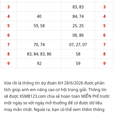
3
83, 83
3
4
40
84, 74
4
5
59, 58
25, 25
5
6
06, 86
6
7
70, 74
07, 27, 07
7
8
83, 84, 83, 86
58
8
9
92
59
9
Vừa rồi là thông tin dự đoán KH 28/6/2026 được phân
tích giúp anh em nâng cao cơ hội trúng giải. Thông tin
sẽ được XSMB123.com chia sẻ hoàn toàn MIỄN PHÍ trước
một ngày so với ngày mở thưởng để có được dữ liệu
may mắn nhất. Ngoài ra, bạn có thể xem thêm thông