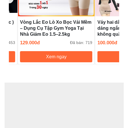
Vòng Lắc Eo Lò Xo Bọc Vải Mềm
Váy hai dây b
0B
– Dụng Cụ Tập Gym Yoga Tại
dáng ngắn bo
Nhà Giảm Eo 1.5–2.5kg
không quần, 
đen nâu sáng d
129.000đ
100.000đ
bán: 453
Đã bán: 719
HP37
Xem ngay
X